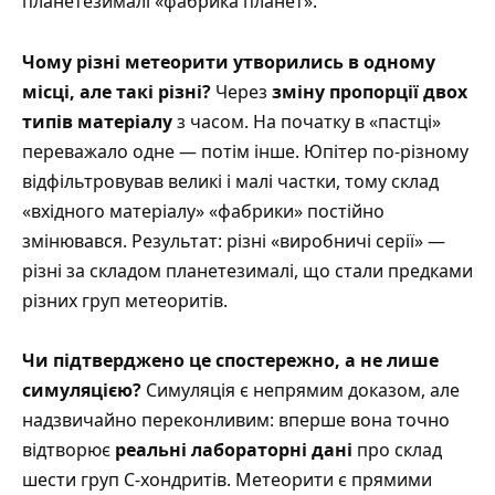
планетезималі «фабрика планет».
Чому різні метеорити утворились в одному
місці, але такі різні?
Через
зміну пропорції двох
типів матеріалу
з часом. На початку в «пастці»
переважало одне — потім інше. Юпітер по-різному
відфільтровував великі і малі частки, тому склад
«вхідного матеріалу» «фабрики» постійно
змінювався. Результат: різні «виробничі серії» —
різні за складом планетезималі, що стали предками
різних груп метеоритів.
Чи підтверджено це спостережно, а не лише
симуляцією?
Симуляція є непрямим доказом, але
надзвичайно переконливим: вперше вона точно
відтворює
реальні лабораторні дані
про склад
шести груп C-хондритів. Метеорити є прямими