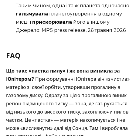
Таким чином, одна і та ж планета одночасно
гальмувала
планетоутворення в одному
місці і
прискорювала
його в іншому.
Джерело:
MPS press release, 26 травня 2026
.
FAQ
Що таке «пастка пилу» і як вона виникла за
Юпітером?
При формуванні Юпітера він «зчистив»
матерію зі своєї орбіти, утворивши прогалину в
газовому диску. Одразу за цією прогалиною виник
регіон підвищеного тиску — зона, де газ рухається
від низького до високого тиску, захоплюючи пилові
частки. Це «пастка» — матерія накопичується і не
може «вислизнути» далі від Сонця. Там і виробляла