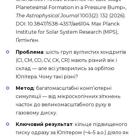
Planetesimal Formation in a Pressure Bump»,
The Astrophysical Journal
1003(2): 132 (2026).
DOI: 10.3847/1538-4357/ae6104. Max Planck
Institute for Solar System Research (MPS),
Ґеттінґен.
Проблема
: шість груп вуглистих хондритів
(CI, CM, CO, CV, CK, CR) мають різний вік і
склад — але всі утворились за орбітою
Юпітера. Чому такі різні?
Метод
: багатомасштабні комп’ютерні
симуляції — від мікроскопічних зіткнень
часток до великомасштабного руху в
газовому диску.
Ключовий результат
: кільце підвищеного
тиску одразу за Юпітером (~4–5 а.о.) діяло як