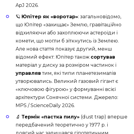
ApJ 2026
.
🪐
Юпітер як «воротар»
: загальновідомо,
що Юпітер «захищає» Землю, гравітаційно
відхиляючи або захоплюючи астероїди і
комети, що могли б зіткнутись із Землею.
Але нова стаття показує другий, менш
відомий ефект: Юпітер також
сортував
матеріал у диску за розміром частинок і
управляв
тим, які типи планетезималів
утворювались. Великий газовий гігант є
«ключовою фігурою» у формуванні всієї
архітектури Сонячної системи. Джерело:
MPS / ScienceDaily 2026
.
🔬
Термін «пастка пилу»
(dust trap) вперше
передбачений теоретично у 1977 р. і
довгий час залишався гіпотетичним.