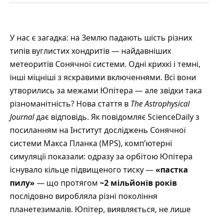
У нас є загадка: на Землю падають шість різних
типів вуглистих хондритів — найдавніших
метеоритів Сонячної системи. Одні крихкі і темні,
інші міцніші з яскравими включеннями. Всі вони
утворились за межами Юпітера — але звідки така
різноманітність? Нова стаття в
The Astrophysical
Journal
дає відповідь.
Як повідомляє ScienceDaily
з
посиланням на Інститут досліджень Сонячної
системи Макса Планка (MPS), комп’ютерні
симуляції показали: одразу за орбітою Юпітера
існувало кільце підвищеного тиску —
«пастка
пилу»
— що протягом
~2 мільйонів років
послідовно виробляла різні покоління
планетезималів. Юпітер, виявляється, не лише