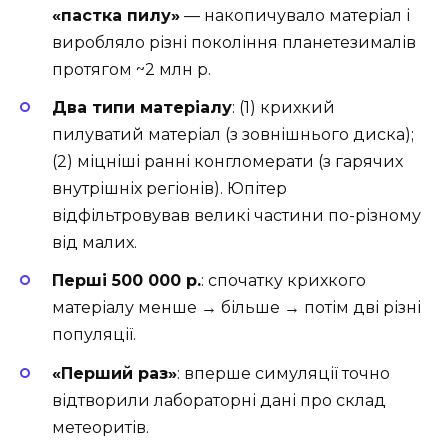
«пастка пилу»
— накопичувало матеріал і
виробляло різні покоління планетезималів
протягом ~2 млн р.
Два типи матеріалу
: (1) крихкий
пилуватий матеріал (з зовнішнього диска);
(2) міцніші ранні конгломерати (з гарячих
внутрішніх регіонів). Юпітер
відфільтровував великі частини по-різному
від малих.
Перші 500 000 р.
: спочатку крихкого
матеріалу менше → більше → потім дві різні
популяції.
«Перший раз»
: вперше симуляції точно
відтворили лабораторні дані про склад
метеоритів.