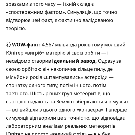
зразками з того часу — і їхній склад є
«спостережним фактом». Симуляція, що точно
відтворює цей факт, є фактично валідованою
теорією.
🤯
WOW-факт:
4,567 мільярда років тому молодий
Юпітер «вигріб» матерію зі своєї орбіти — і
несвідомо створив
ідеальний завод
. Одразу за
своєю орбітою він накопичив кільце пилу, де
мільйони років «штампувались» астероїди —
спочатку одного типу, потім іншого, потім
третього. Шість різних груп метеоритів, що
сьогодні падають на Землю і зберігаються в музеях
— всі вийшли з цього одного «конвеєра». І вперше
симуляції відтворили це з точністю, що відповідає
лабораторним аналізам реальних метеоритів.
Юпітер не просто «великий сусід» — він був