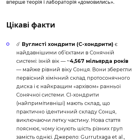
вперше теорія і лабораторія «домовились».
Цікаві факти
☄️
Вуглисті хондрити (C-хондрити)
є
найдавнішими об’єктами в Сонячній
системі: їхній вік — ~
4,567 мільярда років
— майже рівний віку Сонця. Вони зберегли
первісний хімічний склад протосонячного
диска і є найкращим «архівом» ранньої
Сонячної системи. CI-хондрити
(найпримітивніші) мають склад, що
практично ідентичний складу Сонця,
виключаючи летку частину. Нова стаття
пояснює, чому існують шість різних груп
замість однієї. Джерело:
Gurrutxaga et al.,