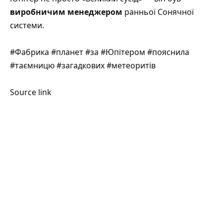
виробничим менеджером
ранньої Сонячної
системи.
#Фабрика #планет #за #Юпітером #пояснила
#таємницю #загадкових #метеоритів
Source link