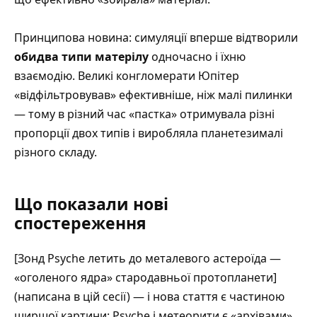
Принципова новина: симуляції вперше відтворили
обидва типи матерілу
одночасно і їхню
взаємодію. Великі конгломерати Юпітер
«відфільтровував» ефективніше, ніж малі пилинки
— тому в різний час «пастка» отримувала різні
пропорції двох типів і виробляла планетезималі
різного складу.
Що показали нові
спостереження
[Зонд Psyche летить до металевого астероїда —
«оголеного ядра» стародавньої протопланети]
(написана в цій сесії) — і нова стаття є частиною
ширшої картини: Psyche і метеорити є «архівами»