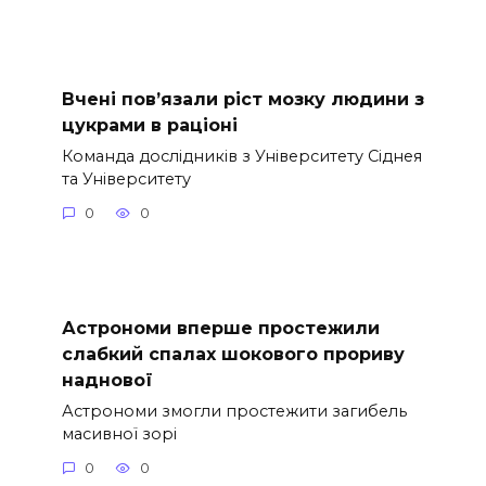
Вчені пов’язали ріст мозку людини з
цукрами в раціоні
Команда дослідників з Університету Сіднея
та Університету
0
0
Астрономи вперше простежили
слабкий спалах шокового прориву
наднової
Астрономи змогли простежити загибель
масивної зорі
0
0