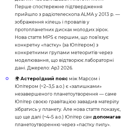
Перше спостережне підтвердження
прийшло з радіотелескопа ALMA у 2013 р. —
зображення кілець і провалів у
протопланетних дисках молодих зірок.
Нова стаття MPS є першим, що пов’язує
конкретну «пастку» (за Юпітером) з
конкретними групами метеоритів через
моделювання, що відтворює лабораторні
дані. Джерело:
ApJ 2026
.
🌍
Астероїдний пояс
між Марсом і
Юпітером (~2–3,5 а.о.) є «залишками»
незавершеного планетоутворення — саме
Юпітер своєю гравітацією завадив матерілу
зібратись у планету. Але нова стаття показує,
що ще далі (~4–5 а.о.) Юпітер сам
допомагав
планетоутворенню через «пастку пилу».