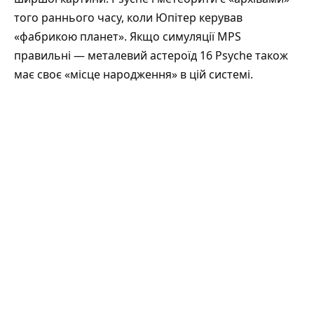
того раннього часу, коли Юпітер керував
«фабрикою планет». Якщо симуляції MPS
правильні — металевий астероїд 16 Psyche також
має своє «місце народження» в цій системі.