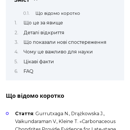
Що відомо коротко
Що це за явище
Деталі відкриття
Що показали нові спостереження
Чому це важливо для науки
Цікаві факти
FAQ
Що відомо коротко
Стаття
: Gurrutxaga N., Drążkowska J.,
Vaikundaraman V., Kleine T. «Carbonaceous
Chondrites Provide Evidence for Late-stage