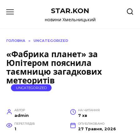
Перейти
STAR.KON
до
вмісту
новини Хмельницький
ГОЛОВНА
»
UNCATEGORIZED
«Фабрика планет» за
Юпітером пояснила
таємницю загадкових
метеоритів
UNCATEGORIZED
АВТОР
НА ЧИТАННЯ
admin
7 хв
ПЕРЕГЛЯДІВ
ОПУБЛІКОВАНО
1
27 Травня, 2026