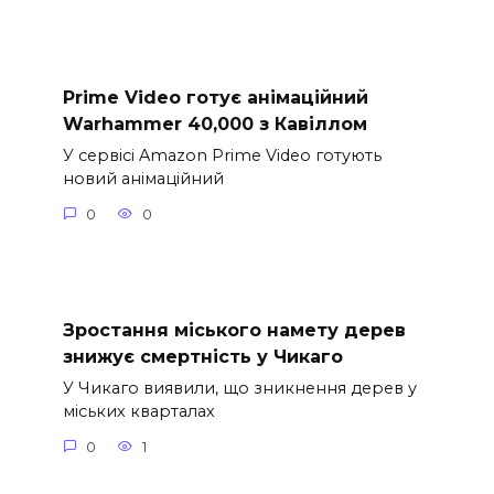
Prime Video готує анімаційний
Warhammer 40,000 з Кавіллом
У сервісі Amazon Prime Video готують
новий анімаційний
0
0
Зростання міського намету дерев
знижує смертність у Чикаго
У Чикаго виявили, що зникнення дерев у
міських кварталах
0
1