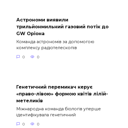
Астрономи виявили
трильйонмильний газовий потік до
GW Оріона
Команда астрономів за допомогою
комплексу радіотелескопів
0
0
Генетичний перемикач керує
«право-лівою» формою квітів лілій-
метеликів
Міжнародна команда біологів уперше
ідентифікувала генетичний
0
0