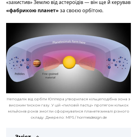
«захистив» Землю від астероїдів — він ще й керував
«фабрикою планет»
за своєю орбітою.
Неподалік від орбіти Юпітера утворилася кільцеподібна зона з
високим тиском газу. У цій «пиловій пастці» протягом кількох
мільйонів років змогли сформуватися планетезималі різного
складу. Джерело: MPS / hormesdesign.de
Зміст