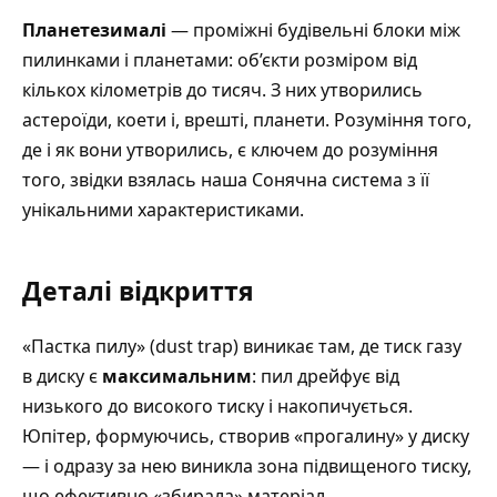
Планетезималі
— проміжні будівельні блоки між
пилинками і планетами: об’єкти розміром від
кількох кілометрів до тисяч. З них утворились
астероїди, коети і, врешті, планети. Розуміння того,
де і як вони утворились, є ключем до розуміння
того, звідки взялась наша Сонячна система з її
унікальними характеристиками.
Деталі відкриття
«Пастка пилу» (dust trap) виникає там, де тиск газу
в диску є
максимальним
: пил дрейфує від
низького до високого тиску і накопичується.
Юпітер, формуючись, створив «прогалину» у диску
— і одразу за нею виникла зона підвищеного тиску,
що ефективно «збирала» матеріал.