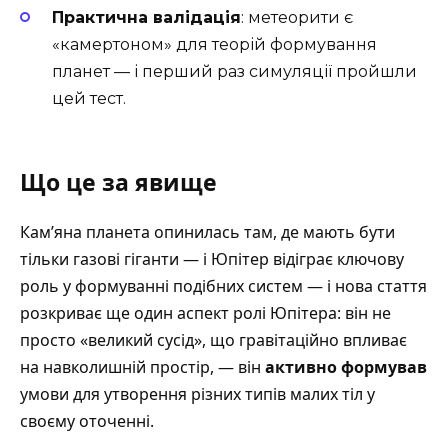
Практична валідація
: метеорити є
«камертоном» для теорій формування
планет — і перший раз симуляції пройшли
цей тест.
Що це за явище
Кам’яна планета опинилась там, де мають бути
тільки газові гіганти — і Юпітер відіграє ключову
роль у формуванні подібних систем
— і нова стаття
розкриває ще один аспект ролі Юпітера: він не
просто «великий сусід», що гравітаційно впливає
на навколишній простір, — він
активно формував
умови для утворення різних типів малих тіл у
своєму оточенні.