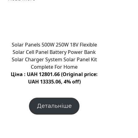
праці
Надглибокий
|
алмаз
Новини
показав,
Хмельницького
як
“Є”
вода
проникає
Solar Panels 500W 250W 18V Flexible
в
Solar Cell Panel Battery Power Bank
мантію
Solar Charger System Solar Panel Kit
Землі
Complete For Home
Ціна : UAH 12801.66 (Original price:
UAH 13335.06, 4% off)
Детальніше