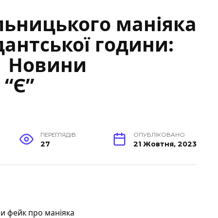
льницького маніяка
дантської години:
| Новини
 “Є”
ПЕРЕГЛЯДІВ
ОПУБЛІКОВАНО
27
21 Жовтня, 2023
 фейк про маніяка