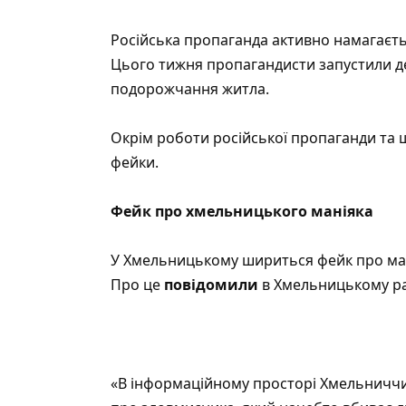
Російська пропаганда активно намагаєтьс
Цього тижня пропагандисти запустили д
подорожчання житла.
Окрім роботи російської пропаганди та ш
фейки.
Фейк про хмельницького маніяка
У Хмельницькому шириться фейк про мані
Про це
повідомили
в Хмельницькому ра
«В інформаційному просторі Хмельничч