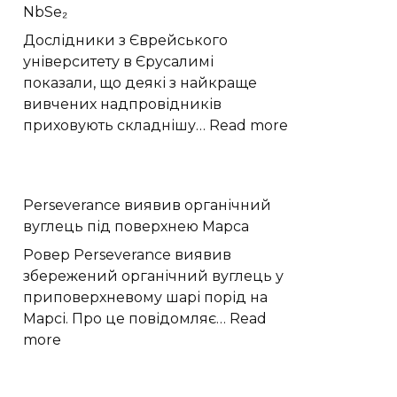
NbSe₂
Хмельниччину:
жовтий
Дослідники з Єврейського
рівень
університету в Єрусалимі
небезпеки
показали, що деякі з найкраще
вивчених надпровідників
:
приховують складнішу…
Read more
Фізики
виявили
приховану
Perseverance виявив органічний
квантову
вуглець під поверхнею Марса
структуру
надпровідник
Ровер Perseverance виявив
NbSe₂
збережений органічний вуглець у
приповерхневому шарі порід на
Марсі. Про це повідомляє…
Read
:
more
Perseverance
виявив