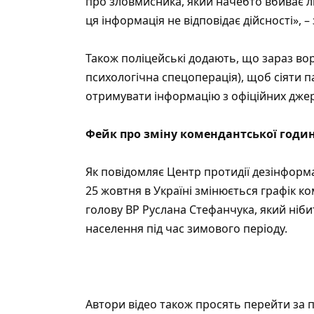
про зловмисника, який начебто вбиває лю
ця інформація не відповідає дійсності», 
Також поліцейські додають, що зараз во
психологічна спецоперація), щоб сіяти п
отримувати інформацію з офіційних джер
Фейк про зміну комендантської годи
Як повідомляє
Центр протидії дезінформа
25 жовтня в Україні змінюється графік к
голову ВР Руслана Стефанчука, який ніб
населення під час зимового періоду.
Автори відео також просять перейти за п