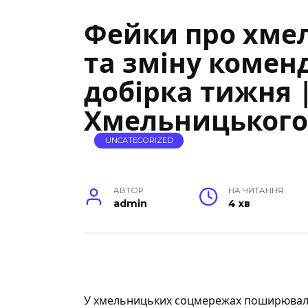
Фейки про хме
та зміну комен
добірка тижня 
Хмельницького
UNCATEGORIZED
АВТОР
НА ЧИТАННЯ
admin
4 хв
У хмельницьких соцмережах поширювали