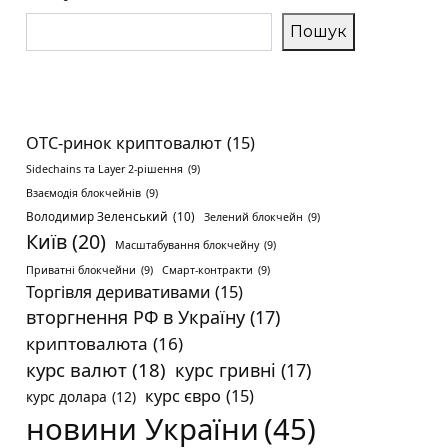
Пошук
OTC-ринок криптовалют
(15)
Sidechains та Layer 2-рішення
(9)
Взаємодія блокчейнів
(9)
Володимир Зеленський
(10)
Зелений блокчейн
(9)
Київ
(20)
Масштабування блокчейну
(9)
Приватні блокчейни
(9)
Смарт-контракти
(9)
Торгівля деривативами
(15)
вторгнення РФ в Україну
(17)
криптовалюта
(16)
курс валют
(18)
курс гривні
(17)
курс євро
(15)
курс долара
(12)
новини України
(45)