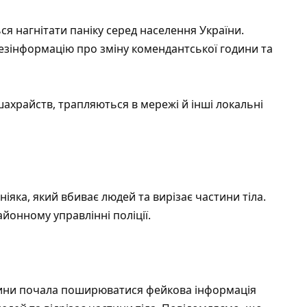
я нагнітати паніку серед населення України.
езінформацію про зміну комендантської години та
ахрайств, трапляються в мережі й інші локальні
яка, який вбиває людей та вирізає частини тіла.
йонному управлінні поліції.
ини почала поширюватися фейкова інформація