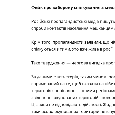
Фейк про заборону спілкування з ме
Російські пропагандистські медіа пишуть
спроби контактів населення мешканцями 
Крім того, пропагандисти заявили, що ніб
спілкуються з тими, хто вже живе в росії.
Таке твердження — чергова вигадка про
За даними фактчекерів, таким чином, р
спрямований на те, щоб вказати на ніби
територіях порівняно з іншими регіонами
звільненні окупованих територій і повер
Ці заяви не відповідають дійсності. Жод
тимчасово окупованих територій не існу