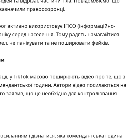
дей та відрізає частини тіла. Повідомляємо, що
– зазначили правоохоронці.
рог активно використовує ІПСО (інформаційно-
аніку серед населення. Тому радять намагайтися
ел, не панікувати та не поширювати фейків.
ни
ції
, у TikTok масово поширюють відео про те, що з
омендантської години. Автори відео посилаються на
ито заявив, що це необхідно для контролювання
осиланням і дізнатися, яка комендантська година