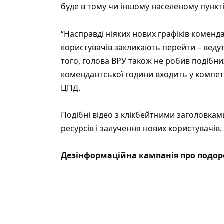
буде в тому чи іншому населеному пункті
“Насправді ніяких нових графіків коменда
користувачів закликають перейти – ведуть
того, голова ВРУ також не робив подібни
комендантської години входить у компете
ЦПД.
Подібні відео з клікбейтними заголовка
ресурсів і залучення нових користувачів.
Дезінформаційна кампанія про подор