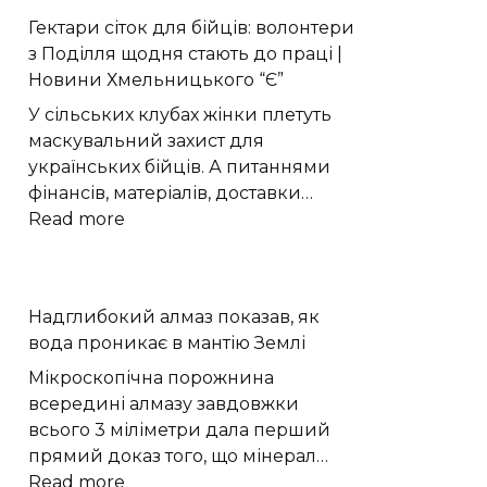
органічний
Гектари сіток для бійців: волонтери
вуглець
з Поділля щодня стають до праці |
під
Новини Хмельницького “Є”
поверхнею
Марса
У сільських клубах жінки плетуть
маскувальний захист для
українських бійців. А питаннями
фінансів, матеріалів, доставки…
:
Read more
Гектари
сіток
для
Надглибокий алмаз показав, як
бійців:
вода проникає в мантію Землі
волонтери
з
Мікроскопічна порожнина
Поділля
всередині алмазу завдовжки
щодня
всього 3 міліметри дала перший
стають
прямий доказ того, що мінерал…
до
:
Read more