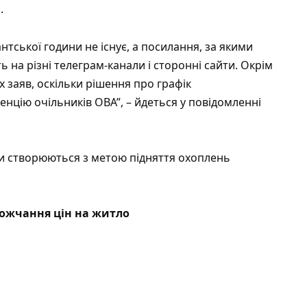
.
нтської години не існує, а посилання, за якими
 на різні телеграм-канали і сторонні сайти. Окрім
х заяв, оскільки рішення про графік
нцію очільників ОВА”, – йдеться у повідомленні
ми створюються з метою підняття охоплень
ожчання цін на житло