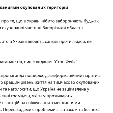
шканцями окупованих територій
 про те, що в Україні нібито забороняють будь-які
окупованої частини Запорізької області».
ито в Україні вводять санкції проти людей, які
пагандистів, пише видання
“Стоп Фейк”
.
оспропаганда поширює дезінформаційний наратив,
то кращий рівень життя на тимчасово окупованих
 та наголосити, що Україна не зацікавлена у
ненні громадян, які там проживають.
них санкцій на спілкування з мешканцями
є. Перешкодами є проблеми зі зв’язком та безпека