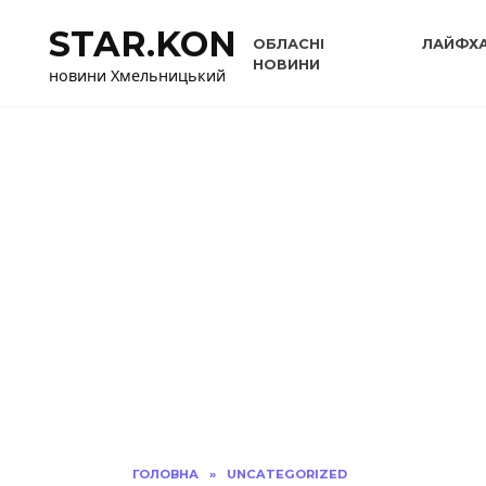
Перейти
STAR.KON
до
ОБЛАСНІ
ЛАЙФХ
вмісту
НОВИНИ
новини Хмельницький
ГОЛОВНА
»
UNCATEGORIZED