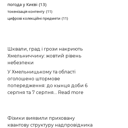
погода у Києві
(13)
токенізація контенту
(11)
цифрові колекційні предмети
(11)
Шквали, град і грози накриють
Хмельниччину: жовтий рівень
небезпеки
У Хмельницькому та області
оголошено штормове
попередження: до кынця доби 6
:
серпня та 7 серпня…
Read more
Шквали,
град
і
Фізики виявили приховану
грози
квантову структуру надпровідника
накриють