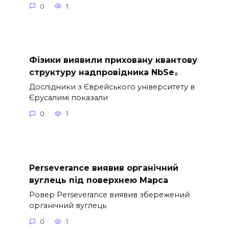
0
1
Фізики виявили приховану квантову
структуру надпровідника NbSe₂
Дослідники з Єврейського університету в
Єрусалимі показали
0
1
Perseverance виявив органічний
вуглець під поверхнею Марса
Ровер Perseverance виявив збережений
органічний вуглець
0
1