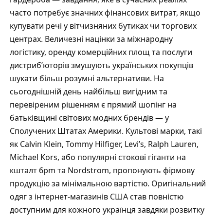
часто потребує значних фінансових витрат, якщо
купувати речі у вітчизняних бутиках чи торгових
центрах. Величезні націнки за міжнародну
логістику, оренду комерційних площ та послуги
дистриб’юторів змушують українських покупців
шукати більш розумні альтернативи. На
сьогоднішній день найбільш вигідним та
перевіреним рішенням є прямий шопінг на
батьківщині світових модних брендів — у
Сполучених Штатах Америки. Культові марки, такі
як Calvin Klein, Tommy Hilfiger, Levi’s, Ralph Lauren,
Michael Kors, або популярні стокові гіганти на
кшталт 6pm та Nordstrom, пропонують фірмову
продукцію за мінімальною вартістю. Оригінальний
одяг з інтернет-магазинів США
став повністю
доступним для кожного українця завдяки розвитку