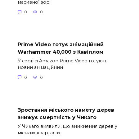
масивної зорі
0
0
Prime Video готує анімаційний
Warhammer 40,000 з Кавіллом
У сервісі Amazon Prime Video готують
новий анімаційний
0
0
Зростання міського намету дерев
знижує смертність у Чикаго
У Чикаго виявили, що зникнення дерев у
міських кварталах