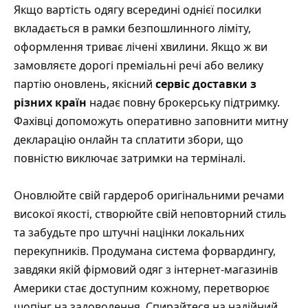
Якщо вартість одягу всередині однієї посилки
вкладається в рамки безпошлинного ліміту,
оформлення триває лічені хвилини. Якщо ж ви
замовляєте дорогі преміальні речі або велику
партію оновлень, якісний
сервіс доставки з
різних країн
надає повну брокерську підтримку.
Фахівці допоможуть оперативно заповнити митну
декларацію онлайн та сплатити збори, що
повністю виключає затримки на терміналі.
Оновлюйте свій гардероб оригінальними речами
високої якості, створюйте свій неповторний стиль
та забудьте про штучні націнки локальних
перекупників. Продумана система форвардингу,
завдяки якій фірмовий одяг з інтернет-магазинів
Америки стає доступним кожному, перетворює
шопінг на задоволення. Спирайтеся на надійний