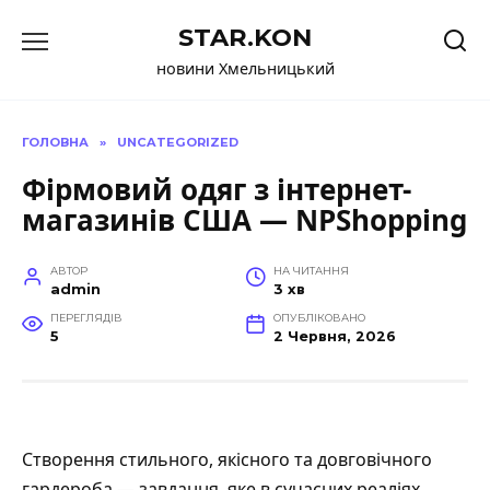
Перейти
STAR.KON
до
вмісту
новини Хмельницький
ГОЛОВНА
»
UNCATEGORIZED
Фірмовий одяг з інтернет-
магазинів США — NPShopping
АВТОР
НА ЧИТАННЯ
admin
3 хв
ПЕРЕГЛЯДІВ
ОПУБЛІКОВАНО
5
2 Червня, 2026
Створення стильного, якісного та довговічного
гардероба — завдання, яке в сучасних реаліях