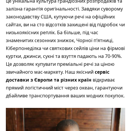
це унікальна культура грандіозних розпродажів та
залізна гарантія оригінальності. Завдяки суворому
законодавству США, купуючи речі на офіційних
сайтах, ви на сто відсотків захищені від підробок чи
низькоякісних реплік. Ба більше, під час
знаменитих сезонних знижок, Чорної п’ятниці,
Кіберпонеділка чи святкових сейлів ціни на фірмові
куртки, джинси, сукні та взуття падають на 70-90%.
Це дозволяє купувати преміальні речі за ціною
звичайного мас-маркету. Наш якісний
сервіс
доставки з Європи та різних країн
відкриває
прямий логістичний міст через океан, гарантуючи
дбайливе транспортування ваших модних покупок.