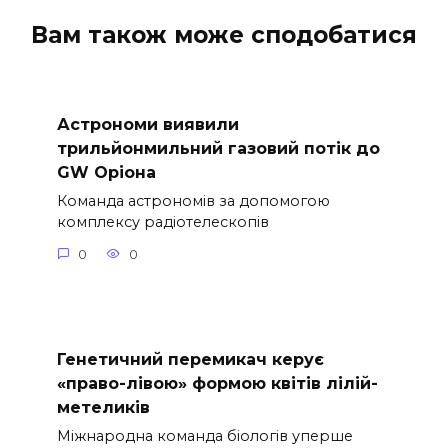
Вам також може сподобатися
Астрономи виявили
трильйонмильний газовий потік до
GW Оріона
Команда астрономів за допомогою
комплексу радіотелескопів
0
0
Генетичний перемикач керує
«право-лівою» формою квітів лілій-
метеликів
Міжнародна команда біологів уперше