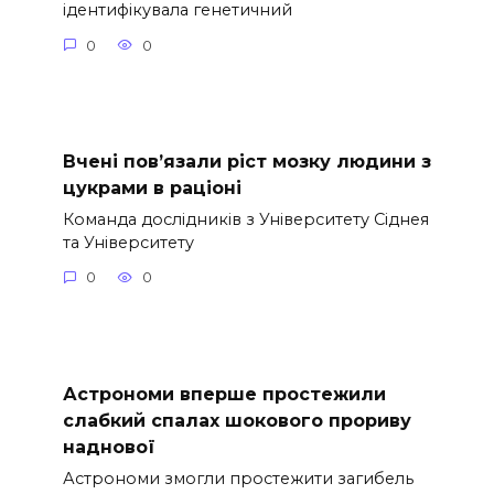
ідентифікувала генетичний
0
0
Вчені пов’язали ріст мозку людини з
цукрами в раціоні
Команда дослідників з Університету Сіднея
та Університету
0
0
Астрономи вперше простежили
слабкий спалах шокового прориву
наднової
Астрономи змогли простежити загибель