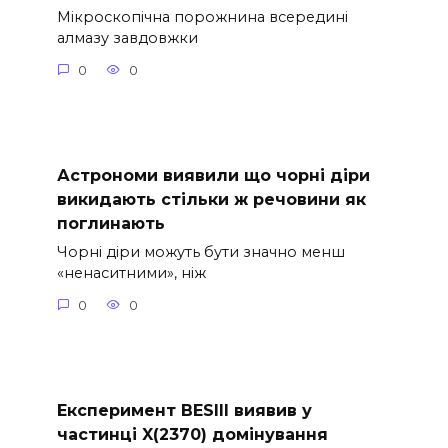
Мікроскопічна порожнина всередині
алмазу завдовжки
0
0
Астрономи виявили що чорні діри
викидають стільки ж речовини як
поглинають
Чорні діри можуть бути значно менш
«ненаситними», ніж
0
0
Експеримент BESIII виявив у
частинці X(2370) домінування