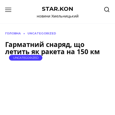
Перейти
STAR.KON
до
вмісту
новини Хмельницький
ГОЛОВНА
»
UNCATEGORIZED
Гарматний снаряд, що
летить як ракета на 150 км
UNCATEGORIZED