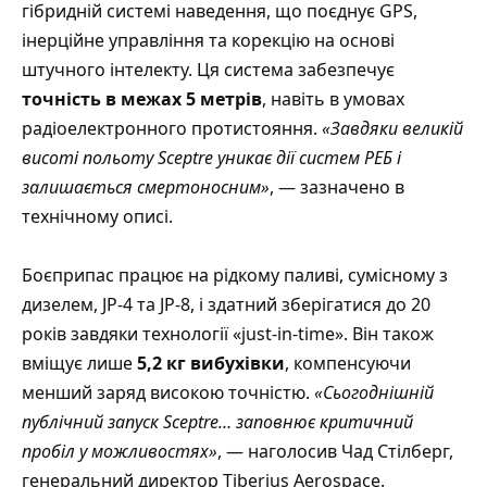
гібридній системі наведення, що поєднує GPS,
інерційне управління та корекцію на основі
штучного інтелекту. Ця система забезпечує
точність в межах 5 метрів
, навіть в умовах
радіоелектронного протистояння.
«Завдяки великій
висоті польоту Sceptre уникає дії систем РЕБ і
залишається смертоносним»
, — зазначено в
технічному описі.
Боєприпас працює на рідкому паливі, сумісному з
дизелем, JP-4 та JP-8, і здатний зберігатися до 20
років завдяки технології «just-in-time». Він також
вміщує лише
5,2 кг вибухівки
, компенсуючи
менший заряд високою точністю.
«Сьогоднішній
публічний запуск Sceptre… заповнює критичний
пробіл у можливостях»
, — наголосив Чад Стілберг,
генеральний директор Tiberius Aerospace.