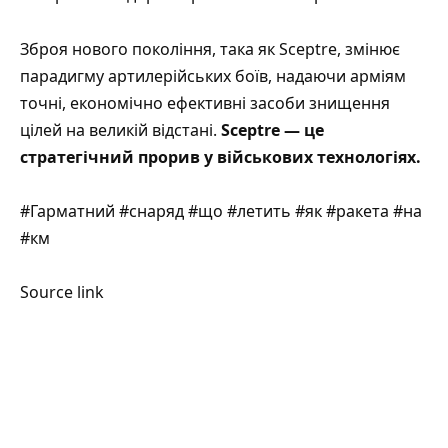
Зброя нового покоління, така як Sceptre, змінює
парадигму артилерійських боїв, надаючи арміям
точні, економічно ефективні засоби знищення
цілей на великій відстані.
Sceptre — це
стратегічний прорив у військових технологіях.
#Гарматний #снаряд #що #летить #як #ракета #на
#км
Source link