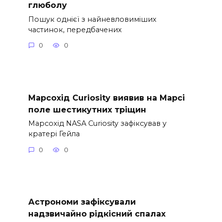
глюболу
Пошук однієї з найневловиміших
частинок, передбачених
0
0
Марсохід Curiosity виявив на Марсі
поле шестикутних тріщин
Марсохід NASA Curiosity зафіксував у
кратері Гейла
0
0
Астрономи зафіксували
надзвичайно рідкісний спалах