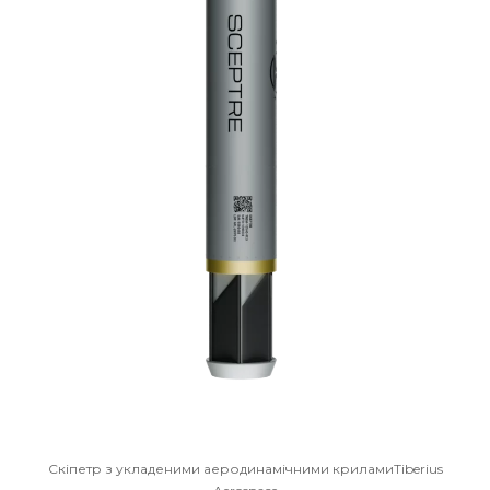
Скіпетр з укладеними аеродинамічними криламиTiberius