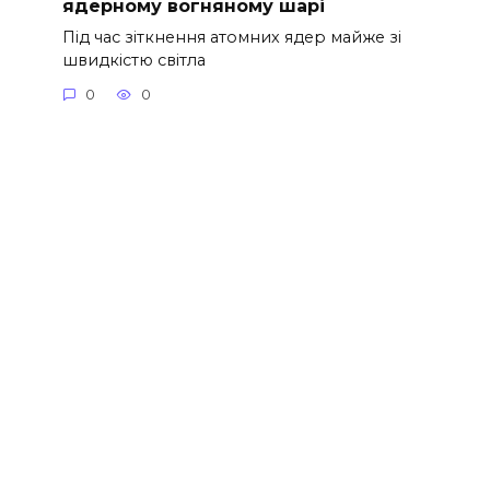
ядерному вогняному шарі
Під час зіткнення атомних ядер майже зі
швидкістю світла
0
0