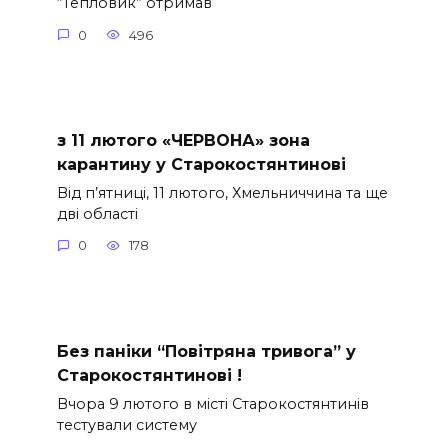
“Тепловик” отримав
0
496
з 11 лютого «ЧЕРВОНА» зона
карантину у Старокостянтинові
Від п’ятниці, 11 лютого, Хмельниччина та ще
дві області
0
178
Без паніки “Повітряна тривога” у
Старокостянтинові !
Вчора 9 лютого в місті Старокостянтинів
тестували систему