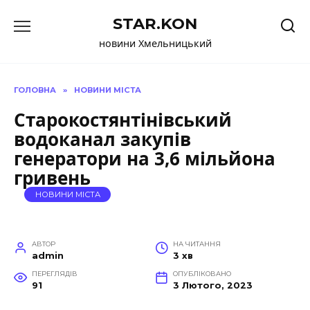
Перейти
STAR.KON
до
вмісту
новини Хмельницький
ГОЛОВНА
»
НОВИНИ МІСТА
Старокостянтінівський
водоканал закупів
генератори на 3,6 мільйона
гривень
НОВИНИ МІСТА
АВТОР
НА ЧИТАННЯ
admin
3 хв
ПЕРЕГЛЯДІВ
ОПУБЛІКОВАНО
91
3 Лютого, 2023