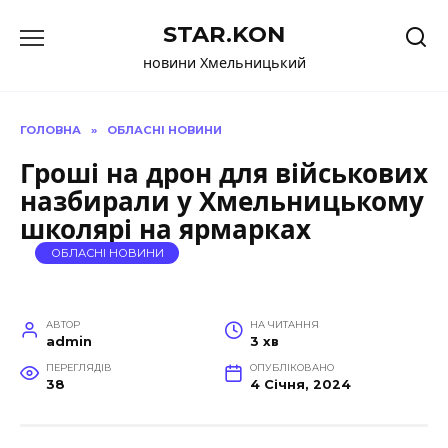
Перейти
STAR.KON
до
вмісту
новини Хмельницький
ГОЛОВНА
»
ОБЛАСНІ НОВИНИ
Гроші на дрон для військових
назбирали у Хмельницькому
школярі на ярмарках
ОБЛАСНІ НОВИНИ
АВТОР
НА ЧИТАННЯ
admin
3 хв
ПЕРЕГЛЯДІВ
ОПУБЛІКОВАНО
38
4 Січня, 2024