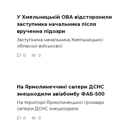
У Хмельницькій ОВА відсторонили
заступника начальника після
вручення підозри
Заступника начальника Хмельницької
обласної військової
0
0
На Ярмолинеччині сапери ДСНС
знешкодили авіабомбу ФАБ-500
На території Ярмолинецької громади
сапери ДСНС знешкодили
0
0