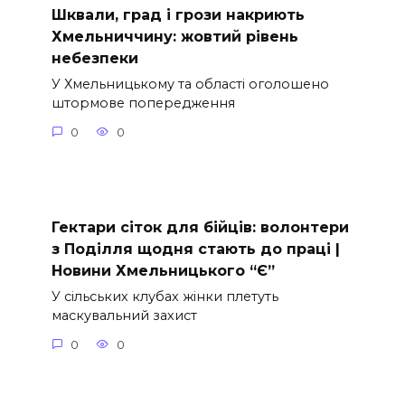
Шквали, град і грози накриють
Хмельниччину: жовтий рівень
небезпеки
У Хмельницькому та області оголошено
штормове попередження
0
0
Гектари сіток для бійців: волонтери
з Поділля щодня стають до праці |
Новини Хмельницького “Є”
У сільських клубах жінки плетуть
маскувальний захист
0
0