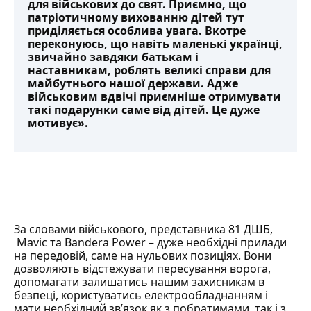
для військових до свят. Приємно, що
патріотичному вихованню дітей тут
приділяється особлива увага. Вкотре
переконуюсь, що навіть маленькі українці,
звичайно завдяки батькам і
наставникам, роблять великі справи для
майбутнього нашої держави. Адже
військовим вдвічі приємніше отримувати
такі подарунки саме від дітей. Це дуже
мотивує».
За словами військового, представника 81 ДШБ,
Mavic та Bandera Power – дуже необхідні прилади
на передовій, саме на нульових позиціях. Вони
дозволяють відстежувати пересування ворога,
допомагати залишатись нашим захисникам в
безпеці, користуватись електрообладнанням і
мати необхідний зв’язок як з побратимами, так і з