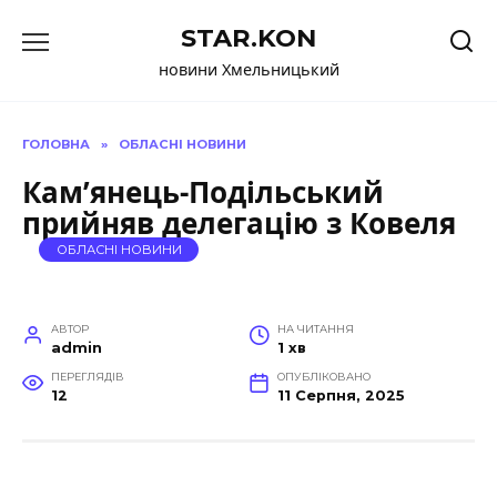
Перейти
STAR.KON
до
вмісту
новини Хмельницький
ГОЛОВНА
»
ОБЛАСНІ НОВИНИ
Кам’янець-Подільський
прийняв делегацію з Ковеля
ОБЛАСНІ НОВИНИ
АВТОР
НА ЧИТАННЯ
admin
1 хв
ПЕРЕГЛЯДІВ
ОПУБЛІКОВАНО
12
11 Серпня, 2025