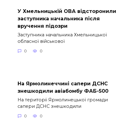
У Хмельницькій ОВА відсторонили
заступника начальника після
вручення підозри
Заступника начальника Хмельницької
обласної військової
0
0
На Ярмолинеччині сапери ДСНС
знешкодили авіабомбу ФАБ-500
На території Ярмолинецької громади
сапери ДСНС знешкодили
0
0