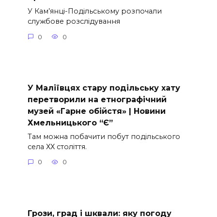
У Кам’янці-Подільському розпочали
службове розслідування
0
0
У Маліївцях стару подільську хату
перетворили на етнографічний
музей «Гарне обійстя» | Новини
Хмельницького “Є”
Там можна побачити побут подільського
села ХХ століття.
0
0
Грози, град і шквали: яку погоду