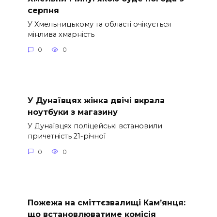
серпня
У Хмельницькому та області очікується
мінлива хмарність
0
0
У Дунаївцях жінка двічі вкрала
ноутбуки з магазину
У Дунаївцях поліцейські встановили
причетність 21-річної
0
0
Пожежа на сміттєзвалищі Кам’янця:
що встановлюватиме комісія