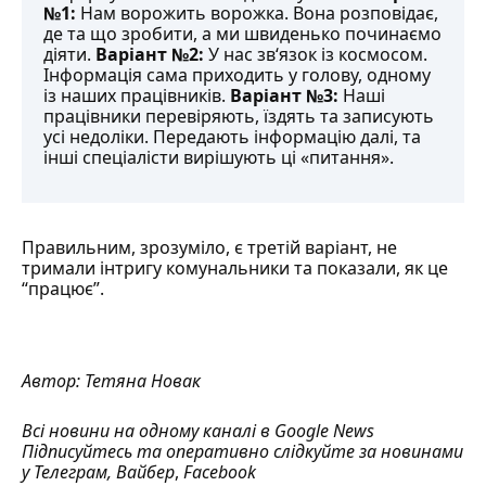
№1:
Нам ворожить ворожка. Вона розповідає,
де та що зробити, а ми швиденько починаємо
діяти.
Варіант №2:
У нас зв‘язок із космосом.
Інформація сама приходить у голову, одному
із наших працівників.
Варіант №3:
Наші
працівники перевіряють, їздять та записують
усі недоліки. Передають інформацію далі, та
інші спеціалісти вирішують ці «питання».
Правильним, зрозуміло, є третій варіант, не
тримали інтригу комунальники та
показали
, як це
“працює”.
Автор:
Тетяна Новак
Всі новини на одному каналі в
Google News
Підписуйтесь та оперативно слідкуйте за новинами
у
Телеграм
,
Вайбер
,
Facebook