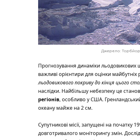
Джерело: Торбйорн
Прогнозування динаміки льодовикових щ
важливі орієнтири для оцінки майбутніх 
льодовикового покриву до кінця цього ст
наслідки. Найбільшу небезпеку це стано
регіонів
, особливо у США. Гренландськи
океану майже на 2 см.
Супутникові місії, запущені на початку 1
довготривалого моніторингу змін. Дослі