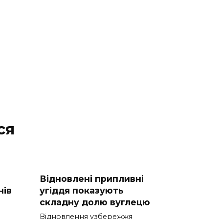
ся
а
Відновлені припливні
нів
угіддя показують
складну долю вуглецю
Відновлення узбережжя