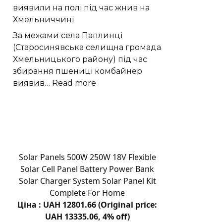
виявили на полі під час жнив на
мільйонів
Хмельниччині
років
історії
За межами села Паплинці
Європи
(Старосинявська селищна громада
Хмельницького району) під час
збирання пшениці комбайнер
:
виявив…
Read more
Вибухонебезпечний
предмет
виявили
на
полі
під
Solar Panels 500W 250W 18V Flexible
час
Solar Cell Panel Battery Power Bank
жнив
Solar Charger System Solar Panel Kit
на
Complete For Home
Хмельниччині
Ціна : UAH 12801.66 (Original price:
UAH 13335.06, 4% off)