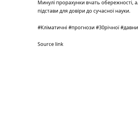
Минулі прорахунки вчать обережності, а
підстави для довіри до сучасної науки.
#Кліматичні #прогнози #30річної #дав
Source link