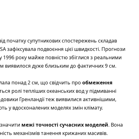
від початку супутникових спостережень складав
ASA зафіксувала подвоєння цієї швидкості. Прогнози
у 1996 року майже повністю збіглися з реальними
см виявилося дуже близьким до фактичних 9 см.
лала понад 2 см, що свідчить про
обмеження
ться ролі тепліших океанських вод у підмиванні
одовики Гренландії теж виявилися активнішими,
ть у вдосконалених моделях змін клімату.
визначити
межі точності сучасних моделей
. Вона
ність механізмів танення крижаних масивів.