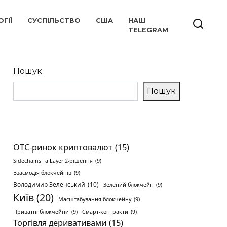
ГІЇ
СУСПІЛЬСТВО
США
НАШ
TELEGRAM
Пошук
Пошук
OTC-ринок криптовалют
(15)
Sidechains та Layer 2-рішення
(9)
Взаємодія блокчейнів
(9)
Володимир Зеленський
(10)
Зелений блокчейн
(9)
Київ
(20)
Масштабування блокчейну
(9)
Приватні блокчейни
(9)
Смарт-контракти
(9)
Торгівля деривативами
(15)