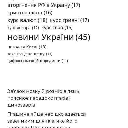
вторгнення РФ в Україну
(17)
криптовалюта
(16)
курс валют
(18)
курс гривні
(17)
курс євро
(15)
курс долара
(12)
новини України
(45)
погода у Києві
(13)
токенізація контенту
(11)
цифрові колекційні предмети
(11)
Зв’язок мозку й розмірів яєць
пояснює парадокс птахів і
динозаврів
Пташине яйце нерідко здається
завеликим для тіла, яке його
відклало. Ще дивніше, що