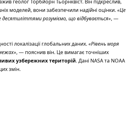
ажив геолог Торбйорн Тьорнквіст. Він підкреслив,
ніх моделей, вони забезпечили надійні оцінки.
«Це
е десятиліттями розуміємо, що відбувається»
, —
ості локалізації глобальних даних.
«Рівень моря
 межах»
, — пояснив він. Це вимагає точніших
ливих узбережних територій
. Дані NASA та NOAA
их змін.