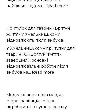
:
найбільші відомі…
Read more
Зв’язок
мозку
й
Притулок для тварин «Врятуй
розмірів
життя» у Хмельницькому
яєць
відновлюють після вибухів
пояснює
парадокс
У Хмельницькому притулку для
птахів
тварин ГО «Врятуй життя»
і
завершили основні
динозаврів
відновлювальні роботи після
:
вибухів на…
Read more
Притулок
для
тварин
Моделювання показало, як
«Врятуй
мікрогравітація змінює
життя»
виробництво вуглепластику
у