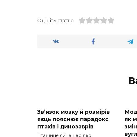
Оцініть статтю
В
Зв’язок мозку й розмірів
Мод
яєць пояснює парадокс
як м
птахів і динозаврів
змі
вуг
Пташине яйце нерідко