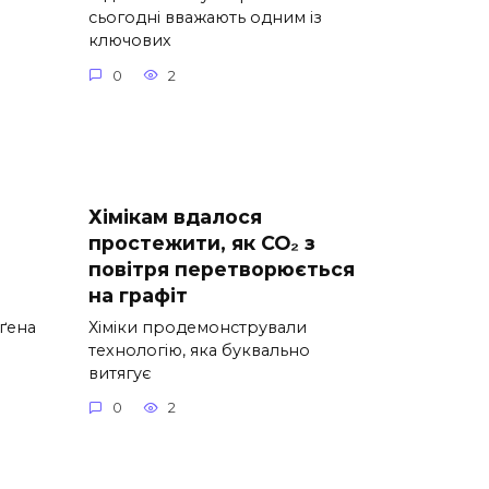
сьогодні вважають одним із
ключових
0
2
Хімікам вдалося
простежити, як CO₂ з
повітря перетворюється
на графіт
нґена
Хіміки продемонстрували
технологію, яка буквально
витягує
0
2