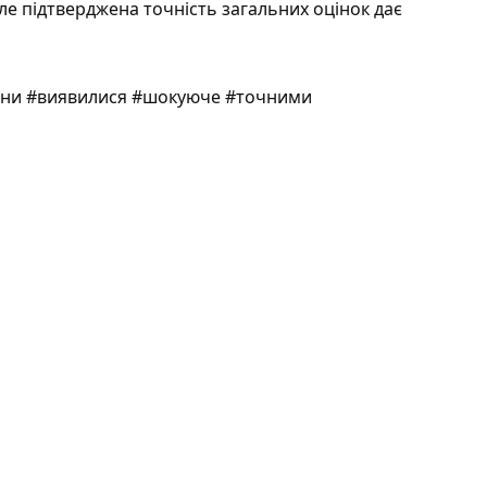
ле підтверджена точність загальних оцінок дає
нини #виявилися #шокуюче #точними