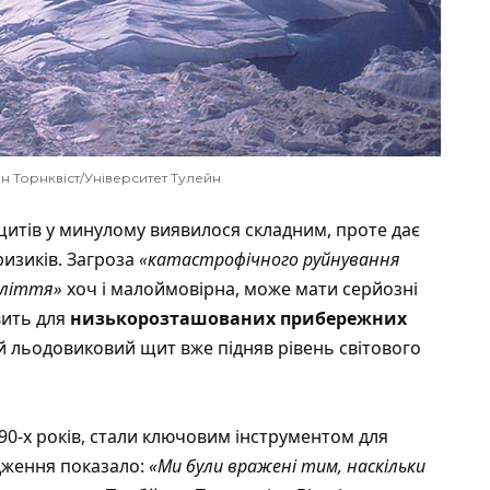
 Торнквіст/Університет Тулейн
итів у минулому виявилося складним, проте дає
ризиків. Загроза
«катастрофічного руйнування
оліття»
хоч і малоймовірна, може мати серйозні
вить для
низькорозташованих прибережних
й льодовиковий щит вже підняв рівень світового
990-х років, стали ключовим інструментом для
дження показало:
«Ми були вражені тим, наскільки