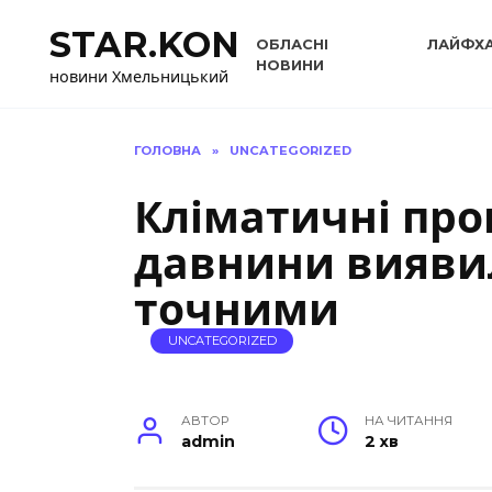
Перейти
STAR.KON
до
ОБЛАСНІ
ЛАЙФХ
вмісту
НОВИНИ
новини Хмельницький
ГОЛОВНА
»
UNCATEGORIZED
Кліматичні прог
давнини вияви
точними
UNCATEGORIZED
АВТОР
НА ЧИТАННЯ
admin
2 хв