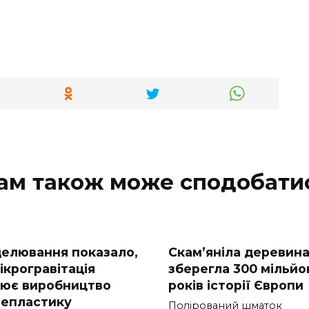
ам також може сподобати
елювання показало,
Скам’яніла деревин
ікрогравітація
зберегла 300 мільйо
нює виробництво
років історії Європи
лепластику
Полірований шматок