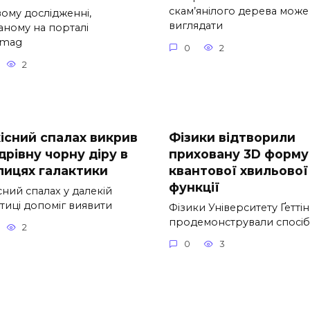
скам’янілого дерева може
вому дослідженні,
виглядати
аному на порталі
nmag
0
2
2
кісний спалах викрив
Фізики відтворили
дрівну чорну діру в
приховану 3D форму
лицях галактики
квантової хвильової
функції
сний спалах у далекій
тиці допоміг виявити
Фізики Університету Ґетті
продемонстрували спосіб
2
0
3