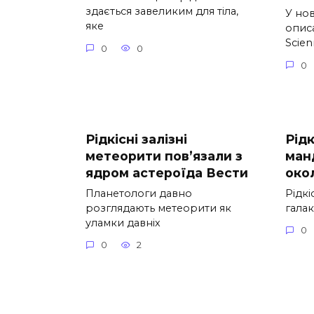
здається завеликим для тіла,
У но
яке
опис
Scie
0
0
0
Рідкісні залізні
Рід
метеорити пов’язали з
ман
ядром астероїда Вести
око
Планетологи давно
Рідкі
розглядають метеорити як
галак
уламки давніх
0
0
2