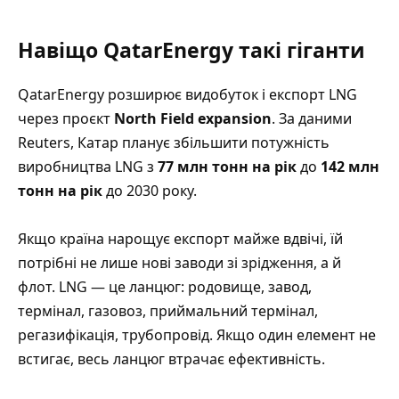
Навіщо QatarEnergy такі гіганти
QatarEnergy розширює видобуток і експорт LNG
через проєкт
North Field expansion
. За даними
Reuters
, Катар планує збільшити потужність
виробництва LNG з
77 млн тонн на рік
до
142 млн
тонн на рік
до 2030 року.
Якщо країна нарощує експорт майже вдвічі, їй
потрібні не лише нові заводи зі зрідження, а й
флот. LNG — це ланцюг: родовище, завод,
термінал, газовоз, приймальний термінал,
регазифікація, трубопровід. Якщо один елемент не
встигає, весь ланцюг втрачає ефективність.