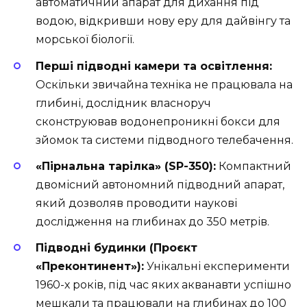
автоматичний апарат для дихання під
водою, відкривши нову еру для дайвінгу та
морської біології.
Перші підводні камери та освітлення:
Оскільки звичайна техніка не працювала на
глибині, дослідник власноруч
сконструював водонепроникні бокси для
зйомок та системи підводного телебачення.
«Пірнальна тарілка» (SP-350):
Компактний
двомісний автономний підводний апарат,
який дозволяв проводити наукові
дослідження на глибинах до 350 метрів.
Підводні будинки (Проєкт
«Преконтинент»):
Унікальні експерименти
1960-х років, під час яких акванавти успішно
мешкали та працювали на глибинах до 100