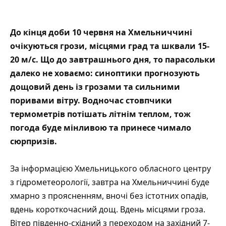
До кінця доби 10 червня на Хмельниччині
очікуються грози, місцями град та шквали 15-
20 м/с. Що до завтрашнього дня, то парасольки
далеко не ховаємо: синоптики прогнозують
дощовий день із грозами та сильними
поривами вітру. Водночас стовпчики
термометрів потішать літнім теплом, тож
погода буде мінливою та принесе чимало
сюрпризів.
За інформацією
Хмельницького обласного центру
з гідрометеорології
, завтра на Хмельниччині буде
хмарно з проясненням, вночі без істотних опадів,
вдень короткочасний дощ. Вдень місцями гроза.
Вітер південно-східний з переходом на західний 7-