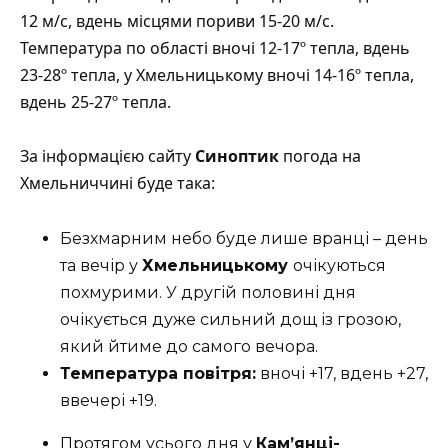
12 м/с, вдень місцями пориви 15-20 м/с.
Температура по області вночі 12-17º тепла, вдень
23-28º тепла, у Хмельницькому вночі 14-16º тепла,
вдень 25-27º тепла.
За інформацією сайту
Синоптик
погода на
Хмельниччині буде така:
Безхмарним небо буде лише вранці – день
та вечір у
Хмельницькому
очікуються
похмурими. У другій половині дня
очікується дуже сильний дощ із грозою,
який йтиме до самого вечора.
Температура повітря:
вночі +17, вдень +27,
ввечері +19.
Протягом усього дня у
Кам’янці-