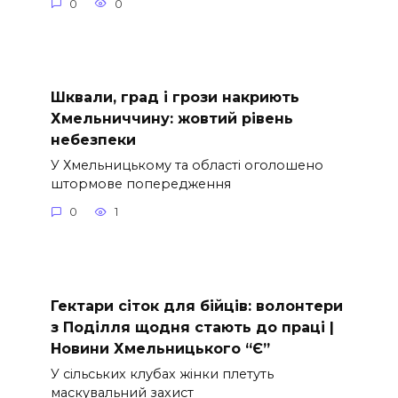
0
0
Шквали, град і грози накриють
Хмельниччину: жовтий рівень
небезпеки
У Хмельницькому та області оголошено
штормове попередження
0
1
Гектари сіток для бійців: волонтери
з Поділля щодня стають до праці |
Новини Хмельницького “Є”
У сільських клубах жінки плетуть
маскувальний захист