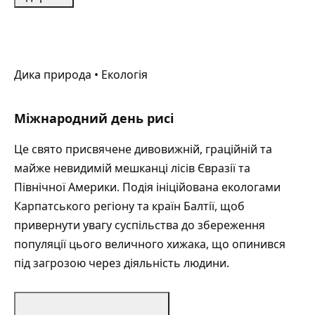
Дика природа • Екологія
Міжнародний день рисі
Це свято присвячене дивовижній, граційній та
майже невидимій мешканці лісів Євразії та
Північної Америки. Подія ініційована екологами
Карпатського регіону та країн Балтії, щоб
привернути увагу суспільства до збереження
популяції цього величного хижака, що опинився
під загрозою через діяльність людини.