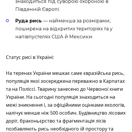
знаходиться під суворою охороною в
Південній Європі.
Руда рись
— найменша за розмірами,
поширена на відкритих територіях та у
напівпустелях США й Мексики.
Статус рисі в Україні:
На теренах України мешкає саме євразійська рись,
популяція якої зосереджена переважно в Карпатах
та на Поліссі. Тварину занесено до Червоної книги
України. На сьогодні популяція знаходиться на
межі зникнення і, за офіційними оцінками екологів,
налічує менше ніж 500 особин. Будівництво лісових
доріг, браконьєрство та фрагментація лісів
позбавляють рись необхідного їй простору та