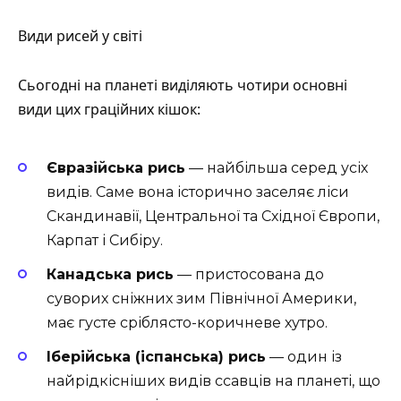
Види рисей у світі
Сьогодні на планеті виділяють чотири основні
види цих граційних кішок:
Євразійська рись
— найбільша серед усіх
видів. Саме вона історично заселяє ліси
Скандинавії, Центральної та Східної Європи,
Карпат і Сибіру.
Канадська рись
— пристосована до
суворих сніжних зим Північної Америки,
має густе сріблясто-коричневе хутро.
Іберійська (іспанська) рись
— один із
найрідкісніших видів ссавців на планеті, що