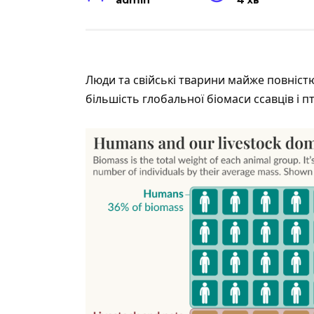
admin
4 хв
Люди та свійські тварини майже повніс
більшість глобальної біомаси ссавців і пт