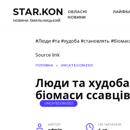
Перейти
STAR.KON
до
ОБЛАСНІ
ЛАЙФХ
вмісту
НОВИНИ
новини Хмельницький
#Люди #та #худоба #становлять #біомаси
Source link
ГОЛОВНА
»
UNCATEGORIZED
Люди та худоба
біомаси ссавців
UNCATEGORIZED
АВТОР
НА ЧИТАННЯ