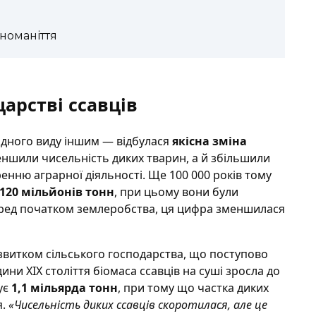
зноманіття
арстві ссавців
одного виду іншим — відбулася
якісна зміна
еншили чисельність диких тварин, а й збільшили
енню аграрної діяльності. Ще 100 000 років тому
120 мільйонів тонн
, при цьому вони були
перед початком землеробства, ця цифра зменшилася
звитком сільського господарства, що поступово
ни XIX століття біомаса ссавців на суші зросла до
ує
1,1 мільярда тонн
, при тому що частка диких
я.
«Чисельність диких ссавців скоротилася, але це