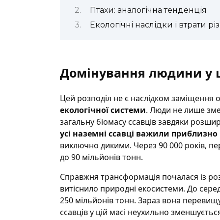
Птахи: аналогічна тенденція
Екологічні наслідки і втрати рі
Домінування людини у ц
Цей розподіл не є наслідком заміщення 
екологічної системи
. Люди не лише зм
загальну біомасу ссавців завдяки розшир
усі наземні ссавці важили приблизно 
виключно дикими. Через 90 000 років, 
до 90 мільйонів тонн.
Справжня трансформація почалася із ро
витіснило природні екосистеми. До середи
250 мільйонів тонн. Зараз вона перевищ
ссавців у цій масі неухильно зменшуєтьс