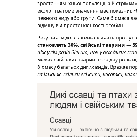
зростанням їхньої популяції, а й стрімк
екології вагоме значення має показник «
певного виду або групи. Саме біомаса да
відміну від простої кількості особин.
Результати досліджень свідчать про суттє
становлять 36%, свійські тварини — 5
ніж у сім разів більша, ніж у всіх диких сс
межах свійських тварин провідну роль ві
біомасу багатьох диких видів. Вражає по
стільки ж, скільки всі кити, косатки, кал