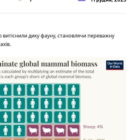
7
1 Грудня, 2025
тю
витіснили
дику фауну, становлячи переважну
ахів.