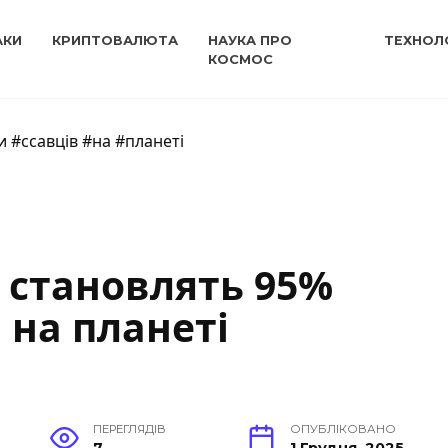
АКИ
КРИПТОВАЛЮТА
НАУКА ПРО
ТЕХНОЛО
КОСМОС
 #ссавців #на #планеті
 становлять 95%
 на планеті
ПЕРЕГЛЯДІВ
ОПУБЛІКОВАНО