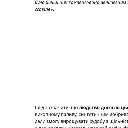
було більш ніж компенсовано величезним 
ссавців»
.
Слід зазначити, що
людство досягло ць
викопному паливу, синтетичним добривам
дали змогу вирощувати худобу з щільніс
люди додали у систему масштабну кількіс