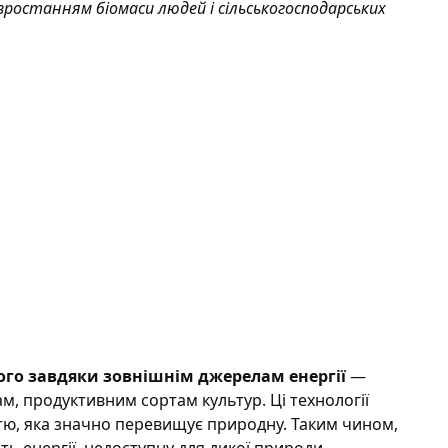
зростанням біомаси людей і сільськогосподарських
ого завдяки зовнішнім джерелам енергії
—
, продуктивним сортам культур. Ці технології
тю, яка значно перевищує природну. Таким чином,
ть енергії, недоступну для дикої природи.