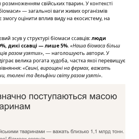
им розмноженням свійських тварин. У контексті
біомаси» — загальної ваги живих організмів
є змогу оцінити вплив виду на екосистему, на
вий зсув у структурі біомаси ссавців:
люди
9%, дикі ссавці — лише 5%
.
«Наша біомаса більш
авців разом узятих»
, — наголошують автори. У
діграє велика рогата худоба, частка якої перевищує
рівняння:
«Свині, вирощені на фермах, важать
ани, тюлені та дельфіни світу разом узяті»
.