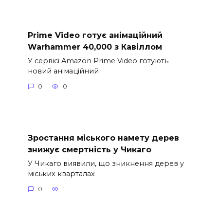
Prime Video готує анімаційний
Warhammer 40,000 з Кавіллом
У сервісі Amazon Prime Video готують
новий анімаційний
0
0
Зростання міського намету дерев
знижує смертність у Чикаго
У Чикаго виявили, що зникнення дерев у
міських кварталах
0
1