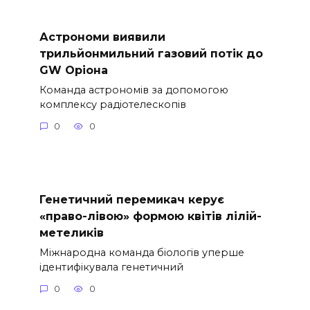
Астрономи виявили
трильйонмильний газовий потік до
GW Оріона
Команда астрономів за допомогою
комплексу радіотелескопів
0
0
Генетичний перемикач керує
«право-лівою» формою квітів лілій-
метеликів
Міжнародна команда біологів уперше
ідентифікувала генетичний
0
0