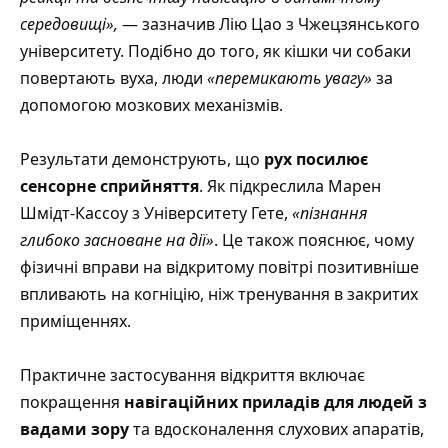
середовищі»,
— зазначив Лію Цао з Чжецзянського
університету. Подібно до того, як кішки чи собаки
повертають вуха, люди
«перемикають увагу»
за
допомогою мозкових механізмів.
Результати демонструють, що
рух посилює
сенсорне сприйняття
. Як підкреслила Марен
Шмідт-Кассоу з Університету Гете,
«пізнання
глибоко засноване на дії»
. Це також пояснює, чому
фізичні вправи на відкритому повітрі позитивніше
впливають на когніцію, ніж тренування в закритих
приміщеннях.
Практичне застосування відкриття включає
покращення
навігаційних приладів для людей з
вадами зору
та вдосконалення слухових апаратів,