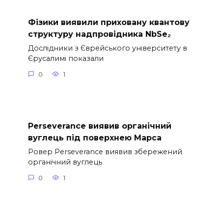
Фізики виявили приховану квантову
структуру надпровідника NbSe₂
Дослідники з Єврейського університету в
Єрусалимі показали
0
1
Perseverance виявив органічний
вуглець під поверхнею Марса
Ровер Perseverance виявив збережений
органічний вуглець
0
1