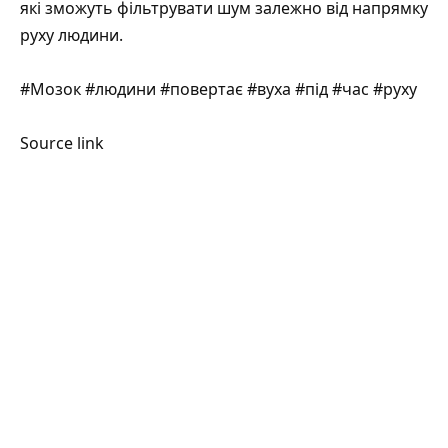
які зможуть фільтрувати шум залежно від напрямку
руху людини.
#Мозок #людини #повертає #вуха #під #час #руху
Source link