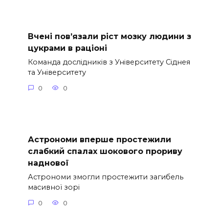
Вчені пов’язали ріст мозку людини з
цукрами в раціоні
Команда дослідників з Університету Сіднея
та Університету
0
0
Астрономи вперше простежили
слабкий спалах шокового прориву
наднової
Астрономи змогли простежити загибель
масивної зорі
0
0