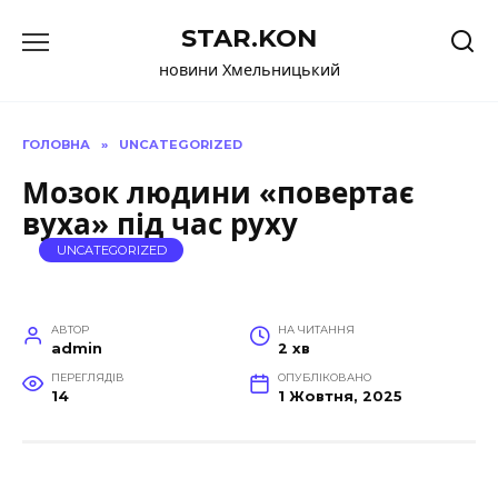
Перейти
STAR.KON
до
вмісту
новини Хмельницький
ГОЛОВНА
»
UNCATEGORIZED
Мозок людини «повертає
вуха» під час руху
UNCATEGORIZED
АВТОР
НА ЧИТАННЯ
admin
2 хв
ПЕРЕГЛЯДІВ
ОПУБЛІКОВАНО
14
1 Жовтня, 2025