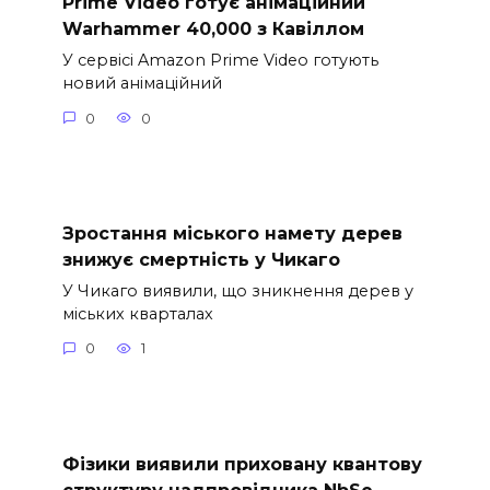
Prime Video готує анімаційний
Warhammer 40,000 з Кавіллом
У сервісі Amazon Prime Video готують
новий анімаційний
0
0
Зростання міського намету дерев
знижує смертність у Чикаго
У Чикаго виявили, що зникнення дерев у
міських кварталах
0
1
Фізики виявили приховану квантову
структуру надпровідника NbSe₂