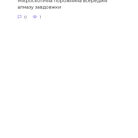
Мікроскопічна порожнина всередині
алмазу завдовжки
0
1