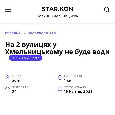
Перейти
STAR.KON
до
вмісту
новини Хмельницький
ГОЛОВНА
»
UNCATEGORIZED
На 2 вулицях у
Хмельницькому не буде води
UNCATEGORIZED
АВТОР
НА ЧИТАННЯ
admin
1 хв
ПЕРЕГЛЯДІВ
ОПУБЛІКОВАНО
34
19 Квітня, 2023