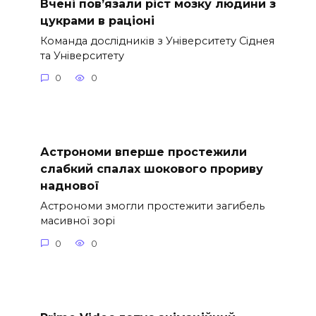
Вчені пов’язали ріст мозку людини з
цукрами в раціоні
Команда дослідників з Університету Сіднея
та Університету
0
0
Астрономи вперше простежили
слабкий спалах шокового прориву
наднової
Астрономи змогли простежити загибель
масивної зорі
0
0