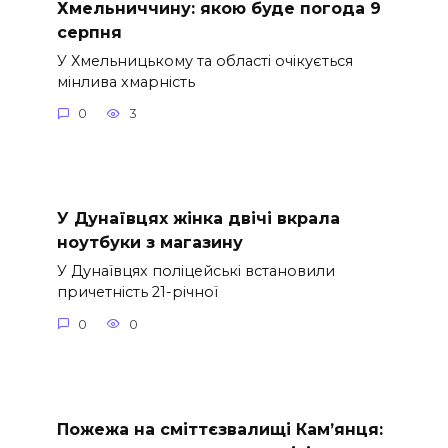
Хмельниччину: якою буде погода 9
серпня
У Хмельницькому та області очікується
мінлива хмарність
0
3
У Дунаївцях жінка двічі вкрала
ноутбуки з магазину
У Дунаївцях поліцейські встановили
причетність 21-річної
0
0
Пожежа на сміттєзвалищі Кам’янця: