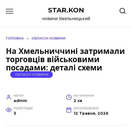
Перейти
STAR.KON
до
вмісту
новини Хмельницький
ГОЛОВНА
»
ОБЛАСНІ НОВИНИ
На Хмельниччині затримали
торговців військовими
посадами: деталі схеми
ОБЛАСНІ НОВИНИ
АВТОР
НА ЧИТАННЯ
admin
2 хв
ПЕРЕГЛЯДІВ
ОПУБЛІКОВАНО
3
12 Травня, 2026