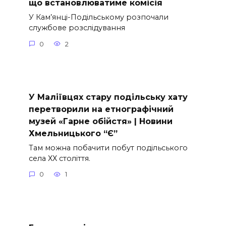
що встановлюватиме комісія
У Кам’янці-Подільському розпочали
службове розслідування
0
2
У Маліївцях стару подільську хату
перетворили на етнографічний
музей «Гарне обійстя» | Новини
Хмельницького “Є”
Там можна побачити побут подільського
села ХХ століття.
0
1