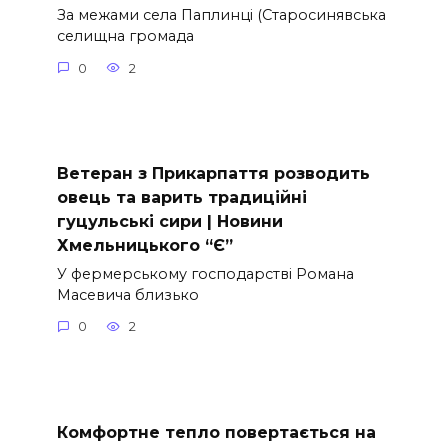
За межами села Паплинці (Старосинявська
селищна громада
0
2
Ветеран з Прикарпаття розводить
овець та варить традиційні
гуцульські сири | Новини
Хмельницького “Є”
У фермерському господарстві Романа
Масевича близько
0
2
Комфортне тепло повертається на