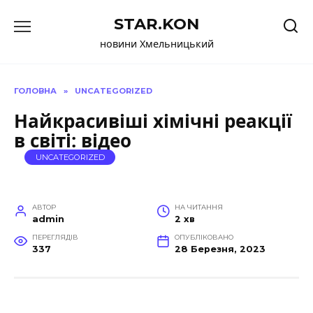
Перейти
STAR.KON
до
вмісту
новини Хмельницький
ГОЛОВНА
»
UNCATEGORIZED
Найкрасивіші хімічні реакції
в світі: відео
UNCATEGORIZED
АВТОР
НА ЧИТАННЯ
admin
2 хв
ПЕРЕГЛЯДІВ
ОПУБЛІКОВАНО
337
28 Березня, 2023