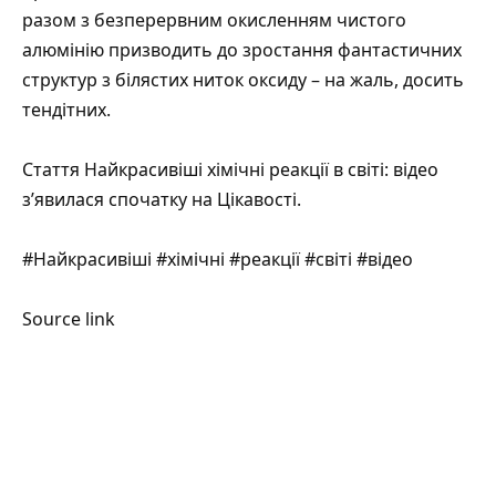
разом з безперервним окисленням чистого
алюмінію призводить до зростання фантастичних
структур з білястих ниток оксиду – на жаль, досить
тендітних.
Стаття
Найкрасивіші хімічні реакції в світі: відео
з’явилася спочатку на
Цікавості
.
#Найкрасивіші #хімічні #реакції #світі #відео
Source link