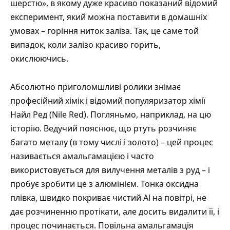
шерстю», в якому дуже красиво показаний відомий
експеримент, який можна поставити в домашніх
умовах – горіння ниток заліза. Так, це саме той
випадок, коли залізо красиво горить,
окислюючись.
Абсолютно приголомшливі ролики знімає
професійний хімік і відомий популяризатор хімії
Найл Ред (Nile Red). Погляньмо, наприклад, на цю
історію. Ведучий пояснює, що ртуть розчиняє
багато металу (в тому числі і золото) – цей процес
називається амальгамацією і часто
використовується для вилучення металів з руд – і
пробує зробити це з алюмінієм. Тонка оксидна
плівка, швидко покриває чистий Al на повітрі, не
дає розчиненню протікати, але досить видалити її, і
процес починається. Повільна амальгамація