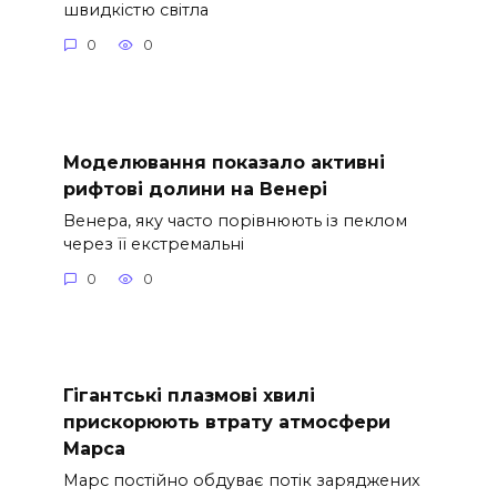
швидкістю світла
0
0
Моделювання показало активні
рифтові долини на Венері
Венера, яку часто порівнюють із пеклом
через її екстремальні
0
0
Гігантські плазмові хвилі
прискорюють втрату атмосфери
Марса
Марс постійно обдуває потік заряджених