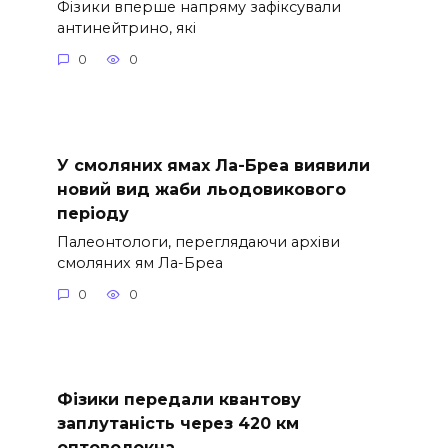
Фізики вперше напряму зафіксували
антинейтрино, які
0
0
У смоляних ямах Ла-Бреа виявили
новий вид жаби льодовикового
періоду
Палеонтологи, переглядаючи архіви
смоляних ям Ла-Бреа
0
0
Фізики передали квантову
заплутаність через 420 км
оптоволокна