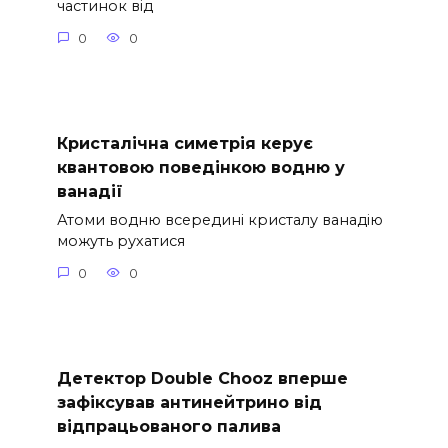
частинок від
0
0
Кристалічна симетрія керує
квантовою поведінкою водню у
ванадії
Атоми водню всередині кристалу ванадію
можуть рухатися
0
0
Детектор Double Chooz вперше
зафіксував антинейтрино від
відпрацьованого палива