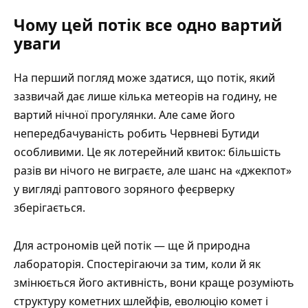
Чому цей потік все одно вартий
уваги
На перший погляд може здатися, що потік, який
зазвичай дає лише кілька метеорів на годину, не
вартий нічної прогулянки. Але саме його
непередбачуваність робить Червневі Бутиди
особливими. Це як лотерейний квиток: більшість
разів ви нічого не виграєте, але шанс на «джекпот»
у вигляді раптового зоряного феєрверку
зберігається.
Для астрономів цей потік — ще й природна
лабораторія. Спостерігаючи за тим, коли й як
змінюється його активність, вони краще розуміють
структуру кометних шлейфів, еволюцію комет і