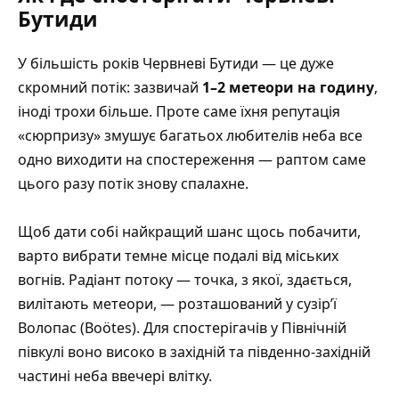
Бутиди
У більшість років Червневі Бутиди — це дуже
скромний потік: зазвичай
1–2 метеори на годину
,
іноді трохи більше. Проте саме їхня репутація
«сюрпризу» змушує багатьох любителів неба все
одно виходити на спостереження — раптом саме
цього разу потік знову спалахне.
Щоб дати собі найкращий шанс щось побачити,
варто вибрати темне місце подалі від міських
вогнів. Радіант потоку — точка, з якої, здається,
вилітають метеори, — розташований у сузір’ї
Волопас (Boötes). Для спостерігачів у Північній
півкулі воно високо в західній та південно-західній
частині неба ввечері влітку.