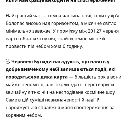
Коли найкраще виходити на спостереження?
Найкращий час — темна частина ночі, коли сузір’я
Волопас високо над горизонтом, а місячне світло
мінімально заважає. У проміжку між 20 і 27 червня
варто обрати ясну ніч, знайти темне місце й
провести під небом хоча б годину.
🤯
Червневі Бутиди нагадують, що навіть у
добре вивченому небі залишаються події, які
поводяться як дика карта
— більшість років вони
майже непомітні, але інколи здатні перетворити
звичайну літню ніч на несподіване космічне шоу.
Саме в цій суміші невизначеності й надії й
народжується справжня магія спостереження за
зоряним небом.