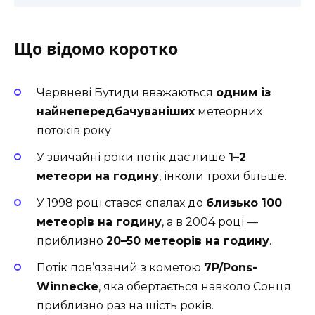
Що відомо коротко
Червневі Бутиди вважаються
одним із
найнепередбачуваніших
метеорних
потоків року.
У звичайні роки потік дає лише
1–2
метеори на годину
, інколи трохи більше.
У 1998 році стався спалах до
близько 100
метеорів на годину
, а в 2004 році —
приблизно
20–50 метеорів на годину
.
Потік пов’язаний з кометою
7P/Pons-
Winnecke
, яка обертається навколо Сонця
приблизно раз на шість років.