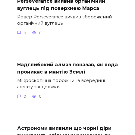
Perseverance виявив органічний
вуглець під поверхнею Марса
Ровер Perseverance виявив збережений
органічний вуглець
0
0
Надглибокий алмаз показав, як вода
проникає в мантію Землі
Мікроскопічна порожнина всередині
алмазу завдовжки
0
0
Астрономи виявили що чорні діри