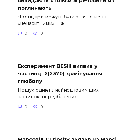
викидають стільки ж речовини як
поглинають
Чорні діри можуть бути значно менш
«ненаситними», ніж
0
0
Експеримент BESIII виявив у
частинці X(2370) домінування
глюболу
Пошук однієї з найневловиміших
частинок, передбачених
0
0
Марсохід Curiosity виявив на Марсі