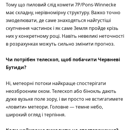
Тому що пиловий слід комети 7P/Pons-Winnecke
має складну, нерівномірну структуру. Важко точно
змоделювати, де саме знаходяться найгустіші
скупчення частинок і як саме Земля пройде крізь
них у конкретному році. Навіть невеликі неточності
в розрахунках можуть сильно змінити прогноз.
Чи потрібен телескоп, щоб побачити Червневі
Бутиди?
Ні, метеорні потоки найкраще спостерігати
неозброєним оком. Телескоп або бінокль дають
дуже вузьке поле зору, і ви просто не встигатимете
«ловити» метеори. Головне — темне небо,
широкий огляд і терпіння.