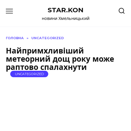
Перейти
STAR.KON
до
вмісту
новини Хмельницький
ГОЛОВНА
»
UNCATEGORIZED
Найпримхливіший
метеорний дощ року може
раптово спалахнути
UNCATEGORIZED