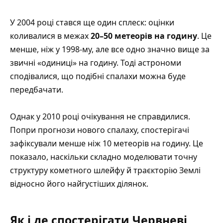
У 2004 році стався ще один сплеск: оцінки
коливалися в межах
20–50 метеорів на годину
. Це
менше, ніж у 1998-му, але все одно значно вище за
звичні «одиниці» на годину. Тоді астрономи
сподівалися, що подібні спалахи можна буде
передбачати.
Однак у 2010 році очікування не справдилися.
Попри прогнози нового спалаху, спостерігачі
зафіксували менше ніж 10 метеорів на годину. Це
показало, наскільки складно моделювати точну
структуру кометного шлейфу й траєкторію Землі
відносно його найгустіших ділянок.
Як і де спостерігати Червневі