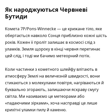
Як народжуються Червневі
Бутиди
Комета 7P/Pons-Winnecke — це крижане тіло, яке
обертається навколо Сонця приблизно кожні шість
років. Кожен її проліт залишає в космосі слід з
уламків. Земля щороку в кінці червня перетинає
цей слід, і тоді ми бачимо метеорний потік.
Коли частинки з кометного шлейфу влітають в
атмосферу Землі на величезній швидкості, вони
стикаються з молекулами повітря, нагріваються й
буквально згорають, залишаючи яскраву смугу
світла. Ми називаємо це метеорами або
«падаючими зірками», хоча насправді це лише
крихітні уламки пилу й каменю.