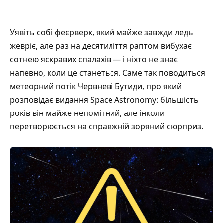
Уявіть собі феєрверк, який майже завжди ледь
жевріє, але раз на десятиліття раптом вибухає
сотнею яскравих спалахів — і ніхто не знає
напевно, коли це станеться. Саме так поводиться
метеорний потік Червневі Бутиди, про який
розповідає видання
Space Astronomy
: більшість
років він майже непомітний, але інколи
перетворюється на справжній зоряний сюрприз.