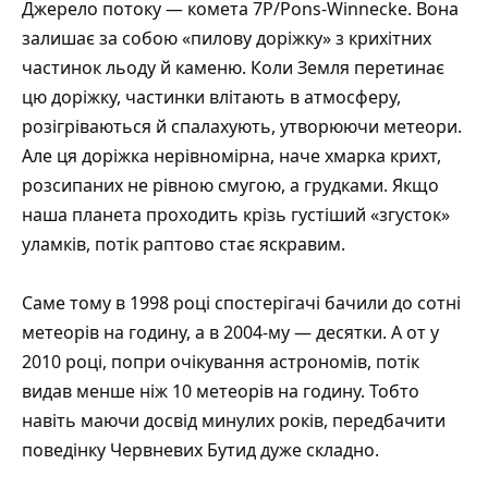
Джерело потоку — комета 7P/Pons-Winnecke. Вона
залишає за собою «пилову доріжку» з крихітних
частинок льоду й каменю. Коли Земля перетинає
цю доріжку, частинки влітають в атмосферу,
розігріваються й спалахують, утворюючи метеори.
Але ця доріжка нерівномірна, наче хмарка крихт,
розсипаних не рівною смугою, а грудками. Якщо
наша планета проходить крізь густіший «згусток»
уламків, потік раптово стає яскравим.
Саме тому в 1998 році спостерігачі бачили до сотні
метеорів на годину, а в 2004-му — десятки. А от у
2010 році, попри очікування астрономів, потік
видав менше ніж 10 метеорів на годину. Тобто
навіть маючи досвід минулих років, передбачити
поведінку Червневих Бутид дуже складно.