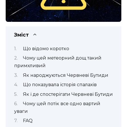
Зміст
Що відомо коротко
Чому цей метеорний дощ такий
примхливий
Як народжуються Червневі Бутиди
Що показувала історія спалахів
Як і де спостерігати Червневі Бутиди
Чому цей потік все одно вартий
уваги
FAQ