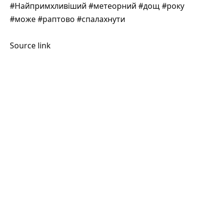
#Найпримхливіший #метеорний #дощ #року
#може #раптово #спалахнути
Source link