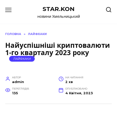
Перейти
STAR.KON
до
вмісту
новини Хмельницький
ГОЛОВНА
»
ЛАЙФХАКИ
Найуспішніші криптовалюти
1-го кварталу 2023 року
ЛАЙФХАКИ
АВТОР
НА ЧИТАННЯ
admin
2 хв
ПЕРЕГЛЯДІВ
ОПУБЛІКОВАНО
135
4 Квітня, 2023