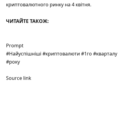
криптовалютного ринку на 4 квітня.
ЧИТАЙТЕ ТАКОЖ:
Prompt
#Найуспішніші #криптовалюти #1го #кварталу
#року
Source link