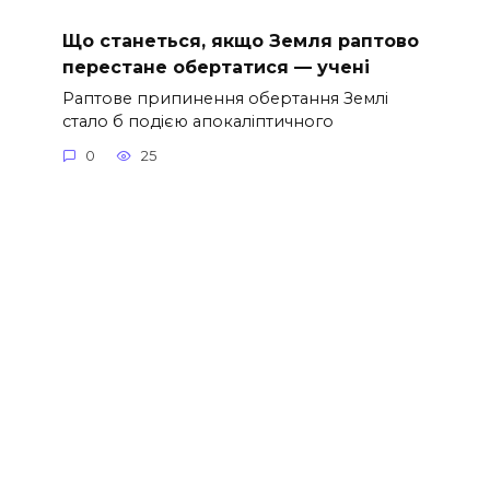
Що станеться, якщо Земля раптово
перестане обертатися — учені
Раптове припинення обертання Землі
стало б подією апокаліптичного
0
25