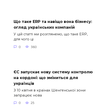
Що таке ERP та навіщо вона бізнесу:
огляд українських компаній
У цій статті ми розглянемо, що таке ERP,
для чого ці
0
360
ЄС запускає нову систему контролю
на кордоні: що зміниться для
українців
З 10 квітня в країнах Шенгенської зони
запрацює нова
0
25