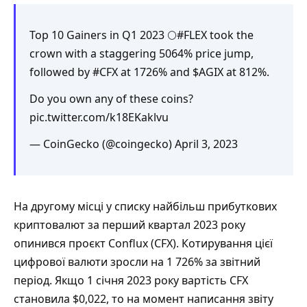
Top 10 Gainers in Q1 2023 🌕
#FLEX
took the
crown with a staggering 5064% price jump,
followed by
#CFX
at 1726% and
$AGIX
at 812%.
Do you own any of these coins?
pic.twitter.com/k18EKaklvu
— CoinGecko (@coingecko)
April 3, 2023
На другому місці у списку найбільш прибуткових
криптовалют за перший квартал 2023 року
опинився проєкт Conflux (CFX). Котирування цієї
цифрової валюти зросли на 1 726% за звітний
період. Якщо 1 січня 2023 року вартість CFX
становила $0,022, то на момент написання звіту