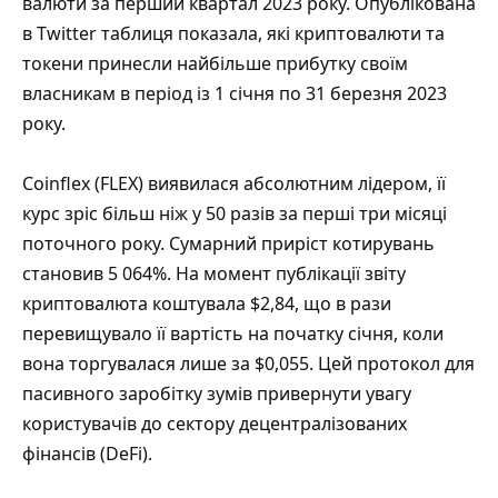
валюти за перший квартал 2023 року. Опублікована
в Twitter таблиця показала, які криптовалюти та
токени принесли найбільше прибутку своїм
власникам в період із 1 січня по 31 березня 2023
року.
Coinflex (FLEX) виявилася абсолютним лідером, її
курс зріс більш ніж у 50 разів за перші три місяці
поточного року. Сумарний приріст котирувань
становив 5 064%. На момент публікації звіту
криптовалюта коштувала $2,84, що в рази
перевищувало її вартість на початку січня, коли
вона торгувалася лише за $0,055. Цей протокол для
пасивного заробітку зумів привернути увагу
користувачів до сектору децентралізованих
фінансів (DeFi).