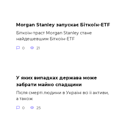
Morgan Stanley запускає Біткоїн-ETF
Біткоїн-траст Morgan Stanley стане
найдешевшим Біткоїн-ETF
0
21
У яких випадках держава може
забрати майно спадщини
Після смерті людини в Україні всі її активи,
а також
0
25