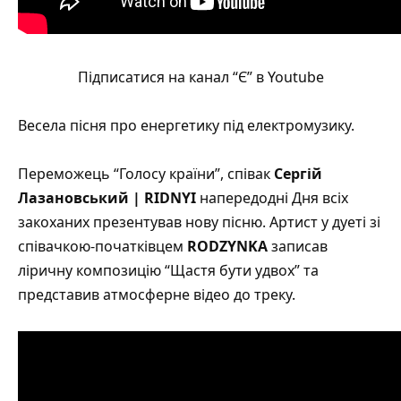
Підписатися на канал “Є” в Youtube
Весела пісня про енергетику під електромузику.
Переможець “Голосу країни”, співак
Сергій
Лазановський | RIDNYI
напередодні Дня всіх
закоханих презентував нову пісню. Артист у дуеті зі
співачкою-початківцем
RODZYNKA
записав
ліричну композицію
“Щастя бути удвох”
та
представив атмосферне відео до треку.