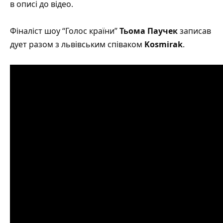
в описі до відео.
Фіналіст шоу “Голос країни”
Тьома Паучек
записав
дует разом з львівським співаком
Kosmirak
.