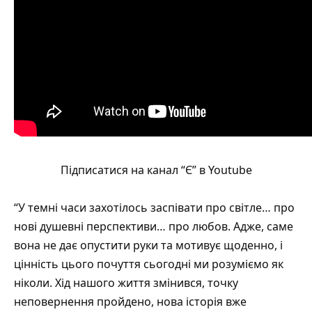
Підписатися на канал “Є” в Youtube
“У темні часи захотілось заспівати про світле… про
нові душевні перспективи… про любов. Адже, саме
вона не дає опустити руки та мотивує щоденно, і
цінність цього почуття сьогодні ми розуміємо як
ніколи. Хід нашого життя змінився, точку
неповернення пройдено, нова історія вже