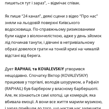
пишеться тут і зараз”, – відмічає співак.
Як пише
“24 канал”
, деякі сцени з відео “Про нас”
зняли на льодовій поверхні Київського
водосховища. По-справжньому ризикованими
були кадри з віолончелісткою, адже у день зйомок
лід починав танути, і дівчині в нетривіальному
образі довелося грати на тонкій кризі на чималій
відстані від берега.
Дует
RAPHAiL та KOVALEVSKiY
утворився
нещодавно. Спочатку Віктор (KOVALEVSKiY)
працював у торгівлі, володів шоурумом, а Рафаїл
(RAPHAiL) був барбером у власному барбершопі.
Але, як зізнаються самі хлопці, це комерція, яка
вбивала емоції. А вони все життя марили музикою,
і зараз прийшли до того, що настав час залишити