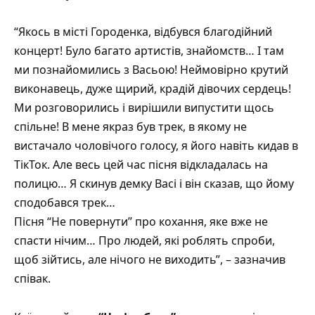
“Якось в місті Городенка, відбувся благодійний
концерт! Було багато артистів, знайомств… І там
ми познайомились з Васьою! Неймовірно крутий
виконавець, дуже щирий, крадій дівочих сердець!
Ми розговорились і вирішили випустити щось
спільне! В мене якраз був трек, в якому не
вистачало чоловічого голосу, я його навіть кидав в
ТікТок. Але весь цей час пісня відкладалась на
полицю… Я скинув демку Васі і він сказав, що йому
сподобався трек…
Пісня “Не повернути” про кохання, яке вже не
спасти нічим… Про людей, які роблять спроби,
щоб зійтись, але нічого не виходить”, – зазначив
співак.