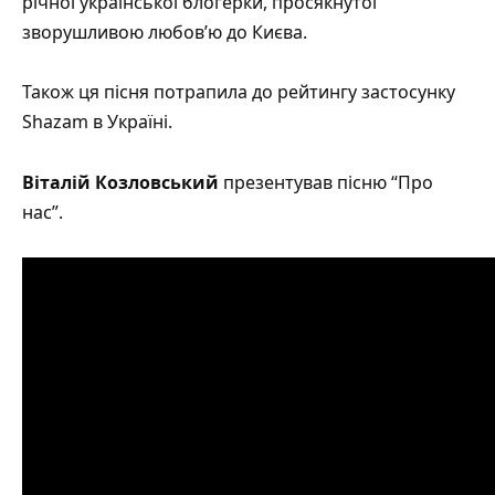
річної української блогерки, просякнутої
зворушливою любов’ю до Києва.
Також ця пісня потрапила до рейтингу застосунку
Shazam в Україні.
Віталій Козловський
презентував пісню
“Про
нас”
.