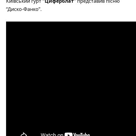
Київський гурт
“Циферблат”
представив пісню
“Диско-Фанко”
.