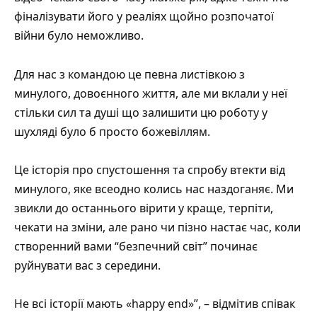
фіналізувати його у реаліях щойно розпочатої
війни було неможливо.
Для нас з командою це певна листівкою з
минулого, довоєнного життя, але ми вклали у неї
стільки сил та душі що залишити цю роботу у
шухляді було б просто божевіллям.
Це історія про спустошення та спробу втекти від
минулого, яке всеодно колись нас наздоганяє. Ми
звикли до останнього вірити у краще, терпіти,
чекати на зміни, але рано чи пізно настає час, коли
створенний вами “безпечний світ” починає
руйнувати вас з середини.
Не всі історії мають «happy end»”, – відмітив співак