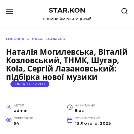
Перейти
STAR.KON
до
вмісту
новини Хмельницький
ГОЛОВНА
»
UNCATEGORIZED
Наталія Могилевська, Віталій
Козловський, ТНМК, Шугар,
Kola, Сергій Лазановський:
підбірка нової музики
UNCATEGORIZED
АВТОР
НА ЧИТАННЯ
admin
8 хв
ПЕРЕГЛЯДІВ
ОПУБЛІКОВАНО
54
13 Лютого, 2023