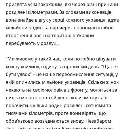
присвята усім закоханим, які через різні причини
розділені кілометрами. За словами виконавців,
вона знайде відгук у серці кожного українця, адже
мільйони родин та пар через повномасштабне
вторгнення росії на територію України
перебувають у розлуці.
“Ми живемо у такий час, коли потрібно цінувати
кожну хвилину, годину та прожитий день. “Щастя
бути удвох” – це наше переосмислення ситуації, у
якій опинились мільйони українців. Скільки жінок
чекають на своїх чоловіків з фронту, моляться за
них та мріють про той день, коли зможуть їх
побачити. Скільки родин розділені сотнями та
тисячами кілометрів, проте вони вірять, що
обов’язково возз’єднаються знову. Незабаром
День усіх закоханих і ми б хотіли цією роботою