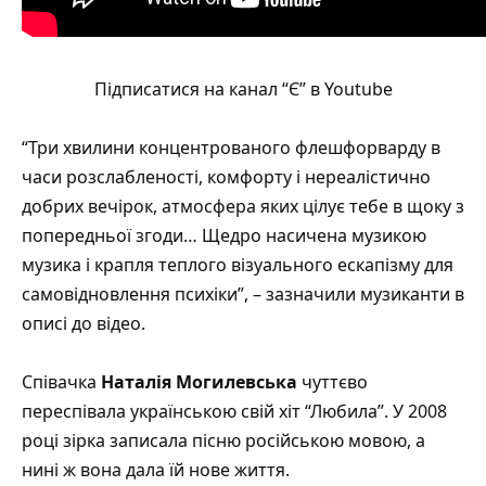
Підписатися на канал “Є” в Youtube
“Три хвилини концентрованого флешфорварду в
часи розслабленості, комфорту і нереалістично
добрих вечірок, атмосфера яких цілує тебе в щоку з
попередньої згоди… Щедро насичена музикою
музика і крапля теплого візуального ескапізму для
самовідновлення психіки”, – зазначили музиканти в
описі до відео.
Співачка
Наталія Могилевська
чуттєво
переспівала українською свій хіт
“Любила”
. У 2008
році зірка записала пісню російською мовою, а
нині ж вона дала їй нове життя.