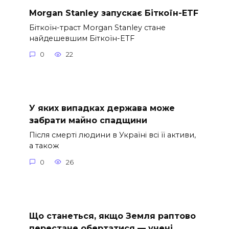
Morgan Stanley запускає Біткоїн-ETF
Біткоїн-траст Morgan Stanley стане
найдешевшим Біткоїн-ETF
0
22
У яких випадках держава може
забрати майно спадщини
Після смерті людини в Україні всі її активи,
а також
0
26
Що станеться, якщо Земля раптово
перестане обертатися — учені