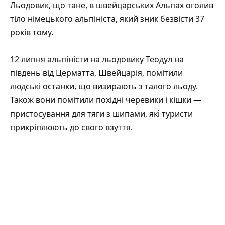
Льодовик, що тане, в швейцарських Альпах оголив
тіло німецького альпініста, який зник безвісти 37
років тому.
12 липня альпіністи на льодовику Теодул на
південь від Церматта, Швейцарія, помітили
людські останки, що визирають з талого льоду.
Також вони помітили похідні черевики і кішки —
пристосування для тяги з шипами, які туристи
прикріплюють до свого взуття.