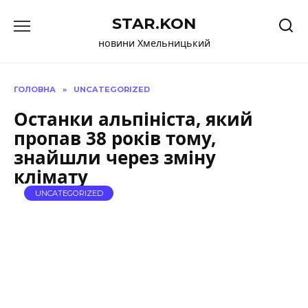
Перейти
STAR.KON
до
вмісту
новини Хмельницький
ГОЛОВНА
»
UNCATEGORIZED
Останки альпініста, який
пропав 38 років тому,
знайшли через зміну
клімату
UNCATEGORIZED