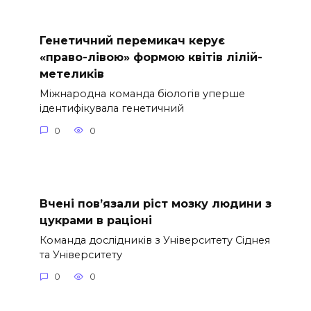
Генетичний перемикач керує
«право-лівою» формою квітів лілій-
метеликів
Міжнародна команда біологів уперше
ідентифікувала генетичний
0
0
Вчені пов’язали ріст мозку людини з
цукрами в раціоні
Команда дослідників з Університету Сіднея
та Університету
0
0