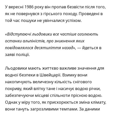
У вересні 1986 року він пропав безвісти після того,
як не повернувся з гірського походу. Проведені в
той час пошуки не увінчалися успіхом.
«Відступаючі льодовики все частіше оголюють
останки альпіністів, про зникнення яких
повідомлялося десятиліття назад»,
—
йдеться
в
заяві поліції.
Льодовики мають життєво важливе значення для
водної безпеки в Швейцарії. Взимку вони
накопичують величезну кількість снігового
покриву, який влітку тане і насичує водою річки,
забезпечуючи місцеві спільноти прісною водою.
Однак у міру того, як прискорюється зміна клімату,
вони тануть загрозливими темпами. За даними