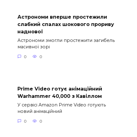
Астрономи вперше простежили
слабкий спалах шокового прориву
наднової
Астрономи змогли простежити загибель
масивної зорі
0
0
Prime Video готує анімаційний
Warhammer 40,000 з Кавіллом
У сервісі Amazon Prime Video готують
новий анімаційний
0
0