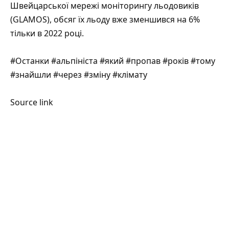
Швейцарської мережі моніторингу льодовиків
(GLAMOS), обсяг їх льоду вже зменшився на 6%
тільки в 2022 році.
#Останки #альпініста #який #пропав #років #тому
#знайшли #через #зміну #клімату
Source link