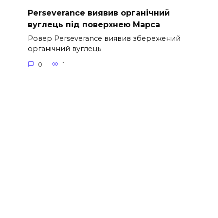
Perseverance виявив органічний
вуглець під поверхнею Марса
Ровер Perseverance виявив збережений
органічний вуглець
0
1