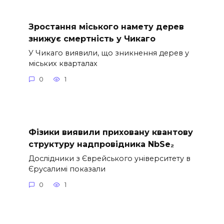
Зростання міського намету дерев
знижує смертність у Чикаго
У Чикаго виявили, що зникнення дерев у
міських кварталах
0
1
Фізики виявили приховану квантову
структуру надпровідника NbSe₂
Дослідники з Єврейського університету в
Єрусалимі показали
0
1