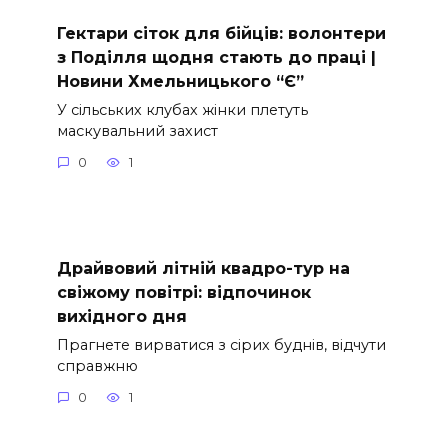
Гектари сіток для бійців: волонтери
з Поділля щодня стають до праці |
Новини Хмельницького “Є”
У сільських клубах жінки плетуть
маскувальний захист
0
1
Драйвовий літній квадро-тур на
свіжому повітрі: відпочинок
вихідного дня
Прагнете вирватися з сірих буднів, відчути
справжню
0
1