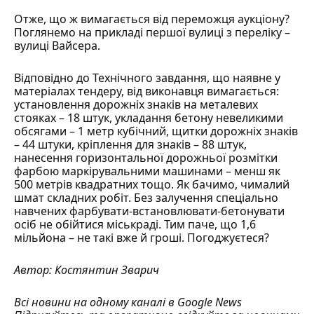
Отже, що ж вимагається від переможця аукціону?
Поглянемо на прикладі першої вулиці з переліку –
вулиці Вайсера.
Відповідно до Технічного завдання, що наявне у
матеріалах тендеру, від виконавця вимагається:
установлення дорожніх знаків на металевих
стояках – 18 штук, укладання бетону невеликими
обсягами – 1 метр кубічний, щитки дорожніх знаків
– 44 штуки, кріплення для знаків – 88 штук,
нанесення горизонтальної дорожньої розмітки
фарбою маркірувальними машинами – менш як
500 метрів квадратних тощо. Як бачимо, чималий
шмат складних робіт. Без залучення спеціально
навчених фарбувати-встановлювати-бетонувати
осіб не обійтися міськраді. Тим паче, що 1,6
мільйона – не такі вже й гроші. Погоджуєтеся?
Автор:
Костянтин Зварич
Всі новини на одному каналі в
Google News