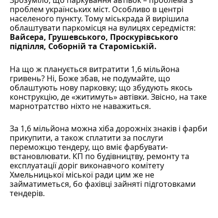
Зрозуміло, що паркування автівок – проблема з
проблем українських міст. Особливо в центрі
населеного пункту. Тому міськрада й вирішила
облаштувати
паркомісця
на вулицях середмістя:
Вайсера, Грушевського, Проскурівського
підпілля, Соборній та Староміській.
На що ж планується витратити 1,6 мільйона
гривень? Ні, Боже збав, не подумайте, що
облаштують нову парковку; що збудують якось
конструкцію, де «житимуть» автівки. Звісно, на таке
марнотратство ніхто не наважиться.
За 1,6 мільйона можна хіба дорожніх знаків і фарби
прикупити, а також сплатити за послуги
переможцю тендеру, що вміє фарбувати-
встановлювати. КП по будівництву, ремонту та
експлуатації доріг виконавчого комітету
Хмельницької міської ради цим же не
займатиметься, бо фахівці зайняті підготовками
тендерів.