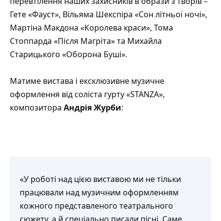
перевтілення наших захисників в образи з творів –
Гете «Фауст», Вільяма Шекспіра «Сон літньої ночі»,
Мартіна Макдона «Королева краси», Тома
Стоппарда «Після Магріта» та Михайла
Старицького «Оборона Буші».
Матиме вистава і ексклюзивне музичне
оформлення від соліста гурту «STANZA»,
композитора
Андрія Журби
:
«У роботі над цією виставою ми не тільки
працювали над музичним оформленням
кожного представленого театрального
сюжету, а й спеціально писали пісні. Саме