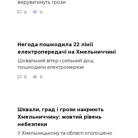
вируватимуть грози
0
0
Негода пошкодила 22 лінії
електропередачі на Хмельниччині
Шквальний вітер і сильний дощ
пошкодили електромережі
0
0
Шквали, град і грози накриють
Хмельниччину: жовтий рівень
небезпеки
У Хмельницькому та області оголошено