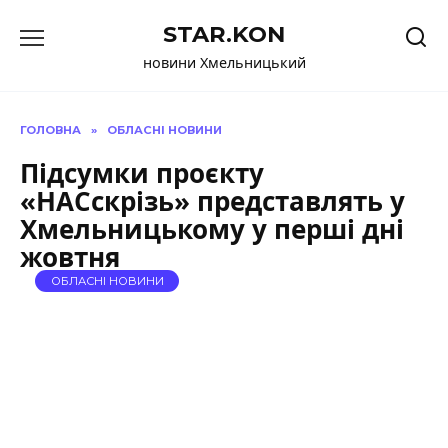
Перейти
STAR.KON
до
вмісту
новини Хмельницький
ГОЛОВНА
»
ОБЛАСНІ НОВИНИ
Підсумки проєкту
«НАСскрізь» представлять у
Хмельницькому у перші дні
жовтня
ОБЛАСНІ НОВИНИ