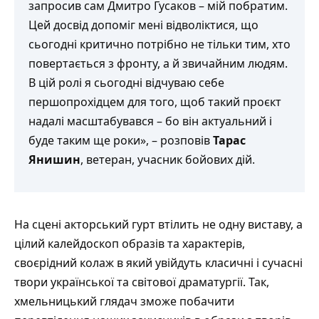
запросив сам Дмитро Гусаков – мій побратим.
Цей досвід допоміг мені відволіктися, що
сьогодні критично потрібно не тільки тим, хто
повертається з фронту, а й звичайним людям.
В цій ролі я сьогодні відчуваю себе
першопрохідцем для того, щоб такий проєкт
надалі масштабувався – бо він актуальний і
буде таким ще роки», – розповів
Тарас
Янишин
, ветеран, учасник бойових дій.
На сцені акторський гурт втілить не одну виставу, а
цілий калейдоскоп образів та характерів,
своєрідний колаж в який увійдуть класичні і сучасні
твори української та світової драматургії. Так,
хмельницький глядач зможе побачити