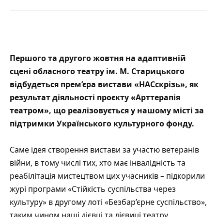
Першого та другого жовтня на адаптивній
сцені обласного театру ім. М. Старицького
відбудеться прем’єра вистави «НАСскрізь», як
результат діяльності проєкту «
Арттерапія
театром
», що реалізовується у нашому місті за
підтримки Українського культурного фонду.
Саме ідея створення вистави за участю ветеранів
війни, в тому числі тих, хто має інвалідність та
реабілітація мистецтвом цих учасників – підкорили
журі програми «Стійкість суспільства через
культуру» в другому лоті «Безбар’єрне суспільство»,
таким чином наші дієвці та дієвиці театру