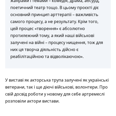
жанрами і темами – комедія, драма, абсурд,
поетичний театр тощо. В цьому проєкті діє
основний принцип арттерапії – важливість
самого процесу, а не результату. Крім того,
цей процес «творення» є абсолютно
протилежний тому, а який наші військові
залучені на війні – процесу нищення, тож для
них ця творча діяльність дійсно є
реабілітаційною та відволікаючою».
У виставі як акторська трупа залучені як українські
ветерани, так і ще діючі військові, волонтери. Про
свій досвід роботи у новому для себе артремеслі
розповіли актори вистави.