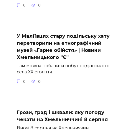
0
0
У Маліївцях стару подільську хату
перетворили на етнографічний
музей «Гарне обійстя» | Новини
Хмельницького “Є”
Там можна побачити побут подільського
села ХХ століття.
0
0
Грози, град і шквали: яку погоду
чекати на Хмельниччині 8 серпня
Вночі 8 серпня на Хмельниччині