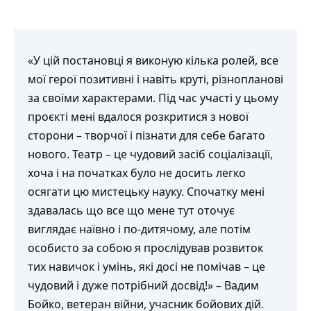
«У цій постановці я виконую кілька ролей, все
мої герої позитивні і навіть круті, різнопланові
за своїми характерами. Під час участі у цьому
проєкті мені вдалося розкритися з нової
сторони – творчої і пізнати для себе багато
нового. Театр – це чудовий засіб соціалізації,
хоча і на початках було не досить легко
осягати цю мистецьку науку. Спочатку мені
здавалась що все що мене тут оточує
виглядає наївно і по-дитячому, але потім
особисто за собою я прослідував розвиток
тих навичок і умінь, які досі не помічав – це
чудовий і дуже потрібний досвід!» – Вадим
Бойко, ветеран війни, учасник бойових дій.