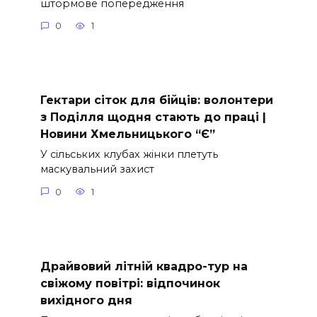
штормове попередження
0
1
Гектари сіток для бійців: волонтери
з Поділля щодня стають до праці |
Новини Хмельницького “Є”
У сільських клубах жінки плетуть
маскувальний захист
0
1
Драйвовий літній квадро-тур на
свіжому повітрі: відпочинок
вихідного дня