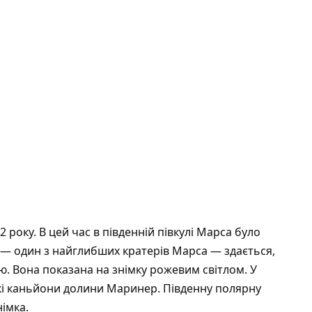
року. В цей час в південній півкулі Марса було
ір — один з найглибших кратерів Марса — здається,
 Вона показана на знімку рожевим світлом. У
окі каньйони долини Маринер. Південну полярну
імка.