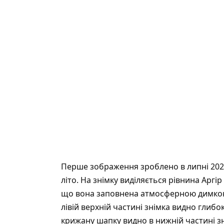
Перше зображення зроблено в липні 2022 
літо. На знімку виділяється рівнина Арг
що вона заповнена атмосферною димкою.
лівій верхній частині знімка видно глиб
крижану шапку видно в нижній частині зн