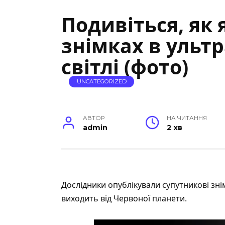
Подивіться, як 
знімках в ульт
світлі (фото)
UNCATEGORIZED
АВТОР
НА ЧИТАННЯ
admin
2 хв
Дослідники
опублікували
супутникові зн
виходить від Червоної планети.