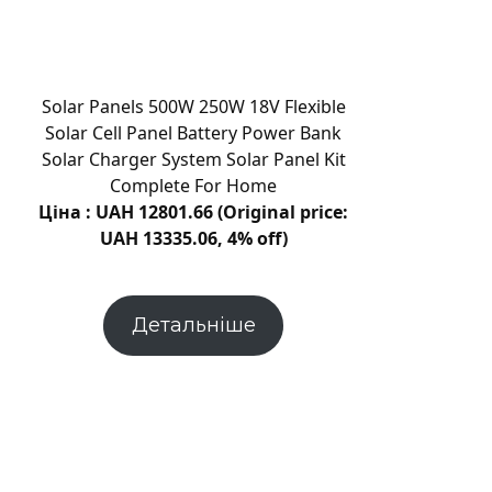
і
грози
накриють
Хмельниччину:
Solar Panels 500W 250W 18V Flexible
жовтий
Solar Cell Panel Battery Power Bank
рівень
Solar Charger System Solar Panel Kit
небезпеки
Complete For Home
Ціна : UAH 12801.66 (Original price:
UAH 13335.06, 4% off)
Детальніше