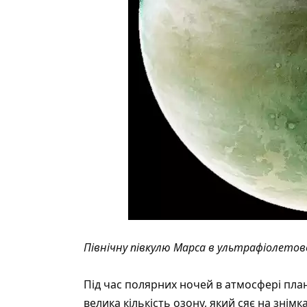
Північну півкулю Марса в ультрафіолетов
Під час полярних ночей в атмосфері пла
велика кількість озону, який сяє на знім