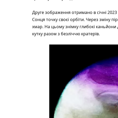
Друге зображення отримано в січні 2023
Сонця точку своєї орбіти. Через зміну пір
хмар. На цьому знімку глибокі каньйон
кутку разом з безліччю кратерів.