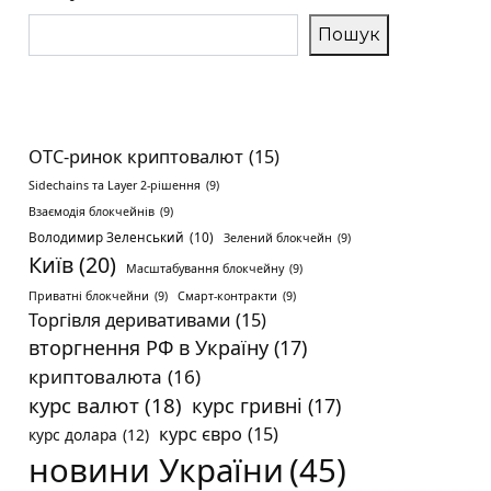
Пошук
OTC-ринок криптовалют
(15)
Sidechains та Layer 2-рішення
(9)
Взаємодія блокчейнів
(9)
Володимир Зеленський
(10)
Зелений блокчейн
(9)
Київ
(20)
Масштабування блокчейну
(9)
Приватні блокчейни
(9)
Смарт-контракти
(9)
Торгівля деривативами
(15)
вторгнення РФ в Україну
(17)
криптовалюта
(16)
курс валют
(18)
курс гривні
(17)
курс євро
(15)
курс долара
(12)
новини України
(45)