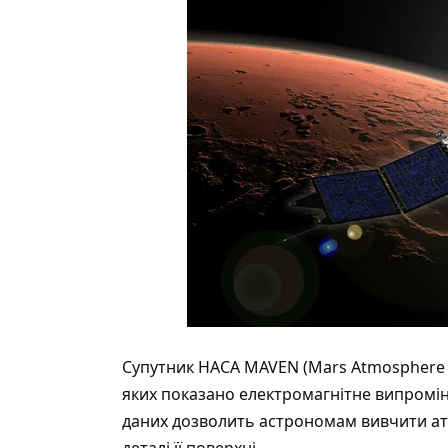
Супутник НАСА MAVEN (Mars Atmosphere an
яких показано електромагнітне випромін
даних дозволить астрономам вивчити ат
деталі її поверхні.