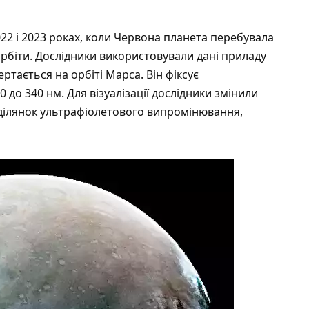
2022 і 2023 роках, коли Червона планета перебувала
орбіти. Дослідники використовували дані приладу
ртається на орбіті Марса. Він фіксує
до 340 нм. Для візуалізації дослідники змінили
 ділянок ультрафіолетового випромінювання,