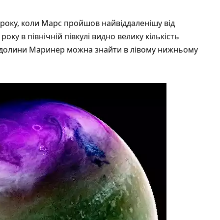
 року, коли Марс пройшов найвіддаленішу від
 року в північній півкулі видно велику кількість
и долини Маринер можна знайти в лівому нижньому