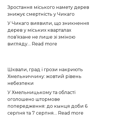
готує
Зростання міського намету дерев
анімаційний
знижує смертність у Чикаго
Warhammer
40,000
У Чикаго виявили, що зникнення
з
дерев у міських кварталах
Кавіллом
пов’язане не лише зі зміною
:
вигляду…
Read more
Зростання
міського
намету
Шквали, град і грози накриють
дерев
Хмельниччину: жовтий рівень
знижує
небезпеки
смертність
у
У Хмельницькому та області
Чикаго
оголошено штормове
попередження: до кынця доби 6
:
серпня та 7 серпня…
Read more
Шквали,
град