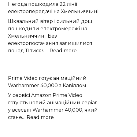
Негода пошкодила 22 лінії
слабкий
електропередачі на Хмельниччині
спалах
шокового
Шквальний вітер і сильний дощ
прориву
пошкодили електромережі на
наднової
Хмельниччині. Без
електропостачання залишилися
:
понад 11 тисяч…
Read more
Негода
пошкодила
22
Prime Video готує анімаційний
лінії
Warhammer 40,000 з Кавіллом
електропередачі
на
У сервісі Amazon Prime Video
Хмельниччині
готують новий анімаційний серіал
у всесвіті Warhammer 40,000, який
:
стане…
Read more
Prime
Video