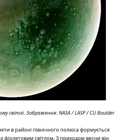
ому світлі.
Зображення
: NASA / LASP / CU Boulder
нети в районі північного полюса формується
ках фіолетовим світлом. З приходом весни він