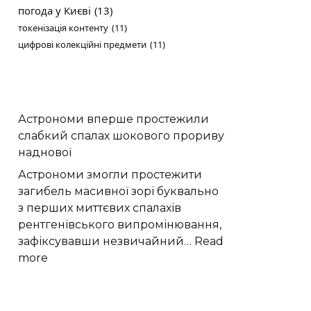
погода у Києві
(13)
токенізація контенту
(11)
цифрові колекційні предмети
(11)
Астрономи вперше простежили
слабкий спалах шокового прориву
наднової
Астрономи змогли простежити
загибель масивної зорі буквально
з перших миттєвих спалахів
рентгенівського випромінювання,
зафіксувавши незвичайний…
Read
:
more
Астрономи
вперше
простежили