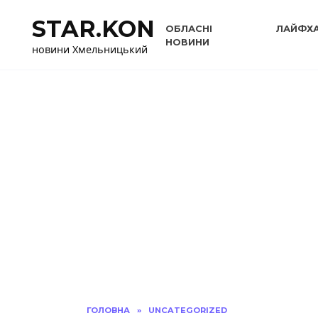
Перейти
STAR.KON
до
ОБЛАСНІ
ЛАЙФХ
вмісту
НОВИНИ
новини Хмельницький
ГОЛОВНА
»
UNCATEGORIZED