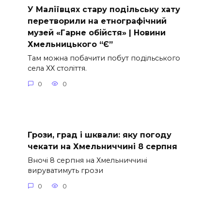
У Маліївцях стару подільську хату
перетворили на етнографічний
музей «Гарне обійстя» | Новини
Хмельницького “Є”
Там можна побачити побут подільського
села ХХ століття.
0
0
Грози, град і шквали: яку погоду
чекати на Хмельниччині 8 серпня
Вночі 8 серпня на Хмельниччині
вируватимуть грози
0
0