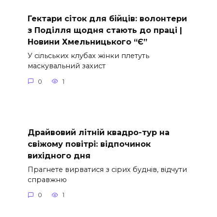
Гектари сіток для бійців: волонтери
з Поділля щодня стають до праці |
Новини Хмельницького “Є”
У сільських клубах жінки плетуть
маскувальний захист
0
1
Драйвовий літній квадро-тур на
свіжому повітрі: відпочинок
вихідного дня
Прагнете вирватися з сірих буднів, відчути
справжню
0
1