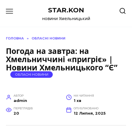
Перейти
STAR.KON
до
вмісту
новини Хмельницький
ГОЛОВНА
»
ОБЛАСНІ НОВИНИ
Погода на завтра: на
Хмельниччині «пригріє» |
Новини Хмельницького “Є”
ОБЛАСНІ НОВИНИ
АВТОР
НА ЧИТАННЯ
admin
1 хв
ПЕРЕГЛЯДІВ
ОПУБЛІКОВАНО
20
12 Липня, 2025