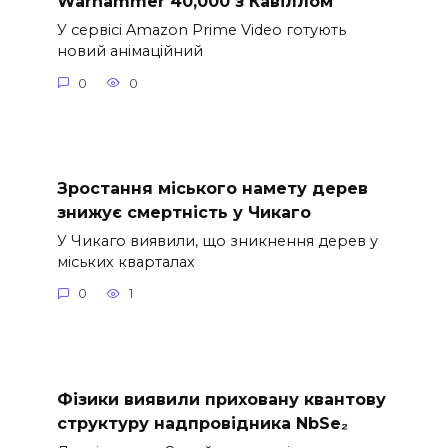
Warhammer 40,000 з Кавіллом
У сервісі Amazon Prime Video готують
новий анімаційний
0
0
Зростання міського намету дерев
знижує смертність у Чикаго
У Чикаго виявили, що зникнення дерев у
міських кварталах
0
1
Фізики виявили приховану квантову
структуру надпровідника NbSe₂