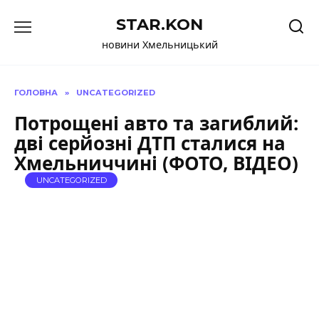
Перейти
STAR.KON
до
вмісту
новини Хмельницький
ГОЛОВНА
»
UNCATEGORIZED
Потрощені авто та загиблий:
дві серйозні ДТП сталися на
Хмельниччині (ФОТО, ВІДЕО)
UNCATEGORIZED