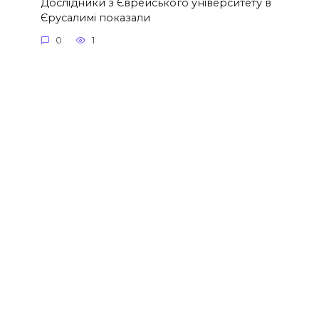
Дослідники з Єврейського університету в
Єрусалимі показали
0
1