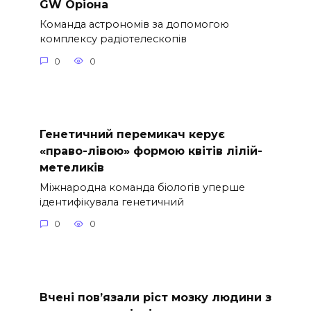
GW Оріона
Команда астрономів за допомогою
комплексу радіотелескопів
0
0
Генетичний перемикач керує
«право-лівою» формою квітів лілій-
метеликів
Міжнародна команда біологів уперше
ідентифікувала генетичний
0
0
Вчені пов’язали ріст мозку людини з