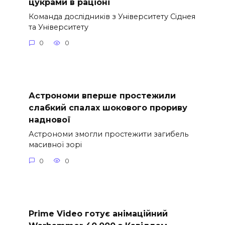
цукрами в раціоні
Команда дослідників з Університету Сіднея
та Університету
0
0
Астрономи вперше простежили
слабкий спалах шокового прориву
наднової
Астрономи змогли простежити загибель
масивної зорі
0
0
Prime Video готує анімаційний