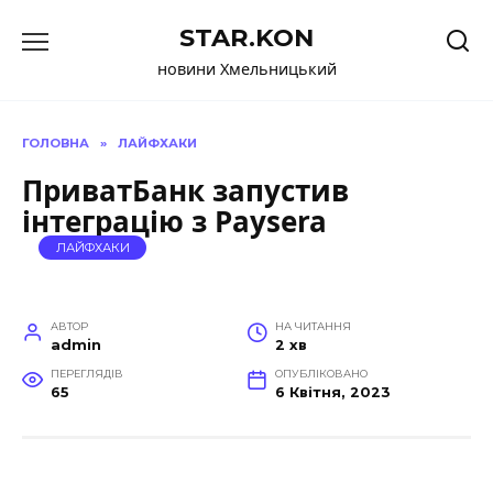
Перейти
STAR.KON
до
вмісту
новини Хмельницький
ГОЛОВНА
»
ЛАЙФХАКИ
ПриватБанк запустив
інтеграцію з Paysera
ЛАЙФХАКИ
АВТОР
НА ЧИТАННЯ
admin
2 хв
ПЕРЕГЛЯДІВ
ОПУБЛІКОВАНО
65
6 Квітня, 2023