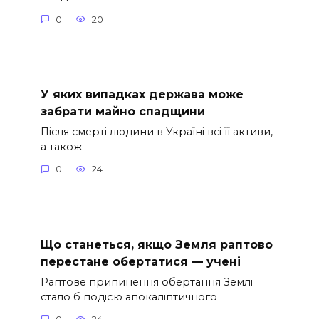
0
20
У яких випадках держава може
забрати майно спадщини
Після смерті людини в Україні всі її активи,
а також
0
24
Що станеться, якщо Земля раптово
перестане обертатися — учені
Раптове припинення обертання Землі
стало б подією апокаліптичного