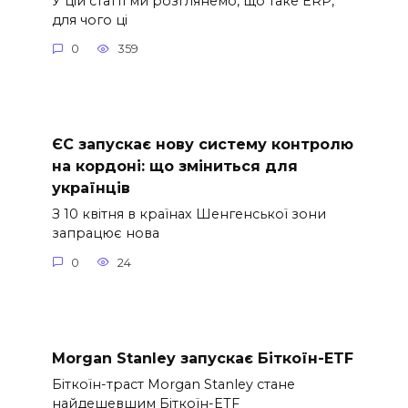
У цій статті ми розглянемо, що таке ERP,
для чого ці
0
359
ЄС запускає нову систему контролю
на кордоні: що зміниться для
українців
З 10 квітня в країнах Шенгенської зони
запрацює нова
0
24
Morgan Stanley запускає Біткоїн-ETF
Біткоїн-траст Morgan Stanley стане
найдешевшим Біткоїн-ETF