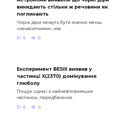
викидають стільки ж речовини як
поглинають
Чорні діри можуть бути значно менш
«ненаситними», ніж
0
0
Експеримент BESIII виявив у
частинці X(2370) домінування
глюболу
Пошук однієї з найневловиміших
частинок, передбачених
0
0