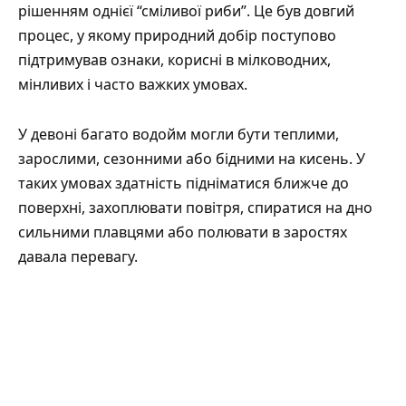
рішенням однієї “сміливої риби”. Це був довгий
процес, у якому природний добір поступово
підтримував ознаки, корисні в мілководних,
мінливих і часто важких умовах.
У девоні багато водойм могли бути теплими,
зарослими, сезонними або бідними на кисень. У
таких умовах здатність підніматися ближче до
поверхні, захоплювати повітря, спиратися на дно
сильними плавцями або полювати в заростях
давала перевагу.