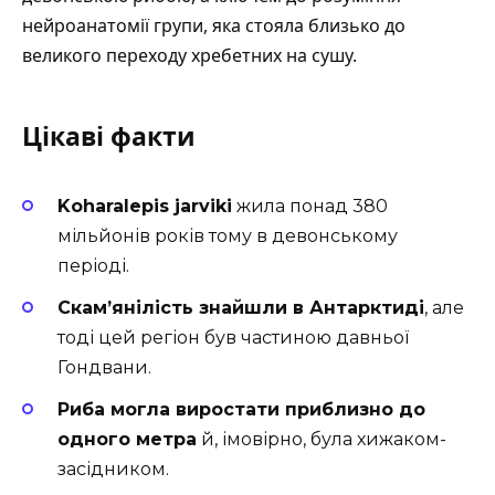
нейроанатомії групи, яка стояла близько до
великого переходу хребетних на сушу.
Цікаві факти
Koharalepis jarviki
жила понад 380
мільйонів років тому в девонському
періоді.
Скам’янілість знайшли в Антарктиді
, але
тоді цей регіон був частиною давньої
Гондвани.
Риба могла виростати приблизно до
одного метра
й, імовірно, була хижаком-
засідником.