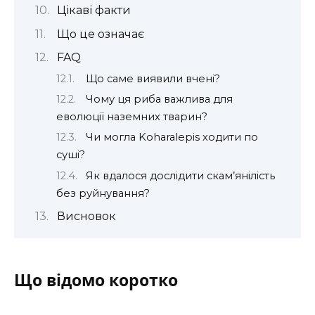
Цікаві факти
Що це означає
FAQ
Що саме виявили вчені?
Чому ця риба важлива для
еволюції наземних тварин?
Чи могла Koharalepis ходити по
суші?
Як вдалося дослідити скам’янілість
без руйнування?
Висновок
Що відомо коротко