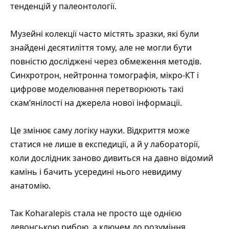
тенденцій у палеонтології.
Музейні колекції часто містять зразки, які були
знайдені десятиліття тому, але не могли бути
повністю досліджені через обмеження методів.
Синхротрон, нейтронна томографія, мікро-КТ і
цифрове моделювання перетворюють такі
скам’янілості на джерела нової інформації.
Це змінює саму логіку науки. Відкриття може
статися не лише в експедиції, а й у лабораторії,
коли дослідник заново дивиться на давно відомий
камінь і бачить усередині нього невидиму
анатомію.
Так Koharalepis стала не просто ще однією
девонською рибою, а ключем до розуміння