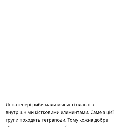
Лопатепері риби
мали м’ясисті плавці з
внутрішніми кістковими елементами. Саме з цієї
групи походять тетраподи. Тому кожна добре