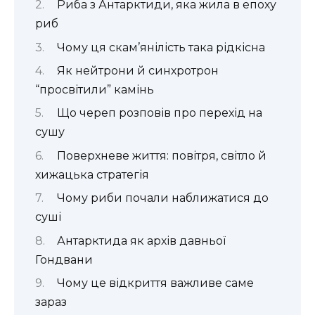
Риба з Антарктиди, яка жила в епоху
риб
Чому ця скам’янілість така рідкісна
Як нейтрони й синхротрон
“просвітили” камінь
Що череп розповів про перехід на
сушу
Поверхневе життя: повітря, світло й
хижацька стратегія
Чому риби почали наближатися до
суші
Антарктида як архів давньої
Гондвани
Чому це відкриття важливе саме
зараз