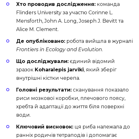
Хто проводив дослідження:
команда
Flinders University за участю Corinne L.
Mensforth, John A. Long, Joseph J. Bevitt та
Alice M. Clement.
Де опубліковано:
робота вийшла в журналі
Frontiers in Ecology and Evolution
.
Що досліджували:
єдиний відомий
зразок
Koharalepis jarviki
, який зберіг
внутрішні кістки черепа.
Головні результати:
сканування показало
риси мозкової коробки, плечового поясу,
хребта й адаптації до життя біля поверхні
води.
Ключовий висновок:
ця риба належала до
ранніх родичів тетраподів і допомагає