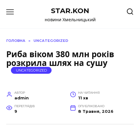
Перейти
STAR.KON
до
вмісту
новини Хмельницький
ГОЛОВНА
»
UNCATEGORIZED
Риба віком 380 млн років
розкрила шлях на сушу
UNCATEGORIZED
АВТОР
НА ЧИТАННЯ
admin
11 хв
ПЕРЕГЛЯДІВ
ОПУБЛІКОВАНО
9
8 Травня, 2026