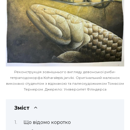
Реконструкція зовнішнього вигляду девонської риби-
тетраподоморфа Koharalepis jarviki. Оригінальний малюнок
виконано студентом з відзнакою та палеохудожником Томасом
Тернером. Джерело: Університет Фліндерса
Зміст
Що відомо коротко