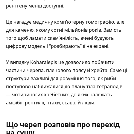
рентгену менш доступні.
Це нагадує медичну комп’ютерну томографію, але
для каменю, якому сотні мільйонів років. Замість
того щоб ламати скам’янілість, вчені будують
цифрову модель і “розбирають” її на екрані.
У випадку Koharalepis це дозволило побачити
частини черепа, плечового поясу й хребта. Саме ці
структури важливі для розуміння того, як риби
поступово наближалися до плану тіла тетраподів
— чотириногих хребетних, до яких належать
амфібії, рептилії, птахи, ссавці й люди.
Що череп розповів про перехід
на сушу