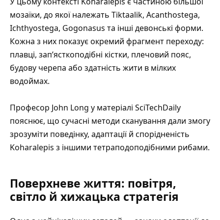
У цьому контексті Koharalepis є частиною більшої
мозаїки, до якої належать
Tiktaalik
, Acanthostega,
Ichthyostega, Gogonasus та інші девонські форми.
Кожна з них показує окремий фрагмент переходу:
плавці, зап’ясткоподібні кістки, плечовий пояс,
будову черепа або здатність жити в мілких
водоймах.
Професор John Long у
матеріалі SciTechDaily
пояснює, що сучасні методи сканування дали змогу
зрозуміти поведінку, адаптації й спорідненість
Koharalepis з іншими тетраподоподібними рибами.
Поверхневе життя: повітря,
світло й хижацька стратегія