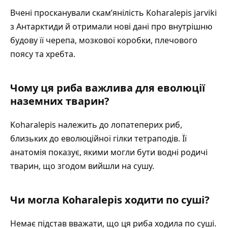
Вчені просканували скам’янілість Koharalepis jarviki
з Антарктиди й отримали нові дані про внутрішню
будову її черепа, мозкової коробки, плечового
поясу та хребта.
Чому ця риба важлива для еволюції
наземних тварин?
Koharalepis належить до лопатеперих риб,
близьких до еволюційної гілки тетраподів. Її
анатомія показує, якими могли бути водні родичі
тварин, що згодом вийшли на сушу.
Чи могла Koharalepis ходити по суші?
Немає підстав вважати, що ця риба ходила по суші.