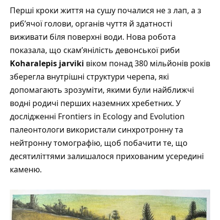
Перші кроки життя на сушу почалися не з лап, а з
риб’ячої голови, органів чуття й здатності
виживати біля поверхні води. Нова робота
показала, що скам’янілість девонської риби
Koharalepis jarviki
віком понад 380 мільйонів років
зберегла внутрішні структури черепа, які
допомагають зрозуміти, якими були найближчі
водні родичі перших наземних хребетних. У
дослідженні Frontiers in Ecology and Evolution
палеонтологи використали синхротронну та
нейтронну томографію, щоб побачити те, що
десятиліттями залишалося прихованим усередині
каменю.