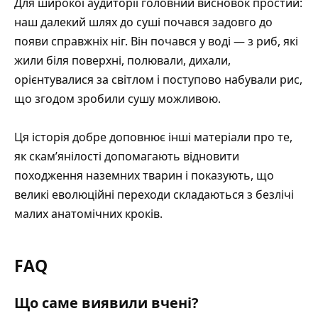
Для широкої аудиторії головний висновок простий:
наш далекий шлях до суші почався задовго до
появи справжніх ніг. Він почався у воді — з риб, які
жили біля поверхні, полювали, дихали,
орієнтувалися за світлом і поступово набували рис,
що згодом зробили сушу можливою.
Ця історія добре доповнює інші матеріали про те,
як
скам’янілості допомагають відновити
походження наземних тварин
і показують, що
великі еволюційні переходи складаються з безлічі
малих анатомічних кроків.
FAQ
Що саме виявили вчені?