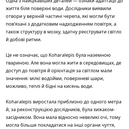
Одна з найцікавіших деталей — ознаки адаптації до
життя біля поверхні води. Дослідники виявили
отвори у верхній частині черепа, які могли бути
пов’язані з додатковим надходженням повітря, а
також структуру в мозку, здатну реєструвати світло
й добові ритми.
Це не означає, що Koharalepis була наземною
твариною. Але вона могла жити в середовищах, де
доступ до повітря й орієнтація за світлом мали
значення: мілкі водойми, поверхневі шари,
можливо, теплі й бідні на кисень води.
Koharalepis виростала приблизно до одного метра
й, за реконструкцією дослідників, була хижаком-
засідником. Вона мала відносно невеликі очі, тому
могла більше покладатися на інші органи чуття,