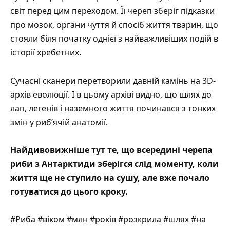
світ перед цим переходом. Її череп зберіг підказки
про мозок, органи чуття й спосіб життя тварин, що
стояли біля початку однієї з найважливіших подій в
історії хребетних.
Сучасні сканери перетворили давній камінь на 3D-
архів еволюції. І в цьому архіві видно, що шлях до
лап, легенів і наземного життя починався з тонких
змін у риб’ячій анатомії.
Найдивовижніше тут те, що всередині черепа
риби з Антарктиди зберігся слід моменту, коли
життя ще не ступило на сушу, але вже почало
готуватися до цього кроку.
#Риба #віком #млн #років #розкрила #шлях #на