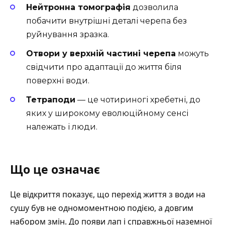
Нейтронна томографія
дозволила
побачити внутрішні деталі черепа без
руйнування зразка.
Отвори у верхній частині черепа
можуть
свідчити про адаптації до життя біля
поверхні води.
Тетраподи
— це чотириногі хребетні, до
яких у широкому еволюційному сенсі
належать і люди.
Що це означає
Це відкриття показує, що перехід життя з води на
сушу був не одномоментною подією, а довгим
набором змін. До появи лап і справжньої наземної