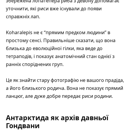
збережена лопатепера риба з девону допомагає
уточнити, які риси вже існували до появи
справжніх лап.
Koharalepis не є “прямим предком людини” в
простому сенсі. Правильніше сказати, що вона
близька до еволюційної гілки, яка веде до
тетраподів, і показує анатомічний стан однієї з
ранніх споріднених груп.
Це як знайти стару фотографію не вашого прадіда,
а його близького родича. Вона не показує прямий
ланцюг, але дуже добре передає риси родини.
Антарктида як архів давньої
Гондвани