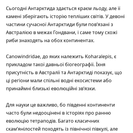
Сьогодні Антарктида здається краєм льоду, але її
камені зберігають історію тепліших світів. У девоні
частини сучасної Антарктиди були пов’язані з
Австралією в межах Гондвани, і саме тому схожі
риби знаходять на обох континентах.
Canowindridae, до яких належить Koharalepis, є
прикладом такої давньої біогеографії. Їхня
присутність в Австралії та Антарктиді показує, що
ці регіони мали спільні водні екосистеми або
принаймні близькі еволюційні зв’язки.
Для науки це важливо, бо південні континенти
часто були недооцінені в історіях про ранню
еволюцію тетраподів. Багато класичних
скам’янілостей походять із північної півкулі, але