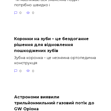
потрібно швидко і
0
0
Коронки на зуби – це бездоганне
рішення для відновлення
пошкоджених зубів
Зубна коронка – це незнімна ортопедична
конструкція
0
0
Астрономи виявили
трильйонмильний газовий потік до
GW Оріона