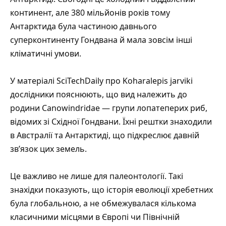
континент, але 380 мільйонів років тому
Антарктида була частиною давнього
суперконтиненту Гондвана й мала зовсім інші
кліматичні умови.
У
матеріалі SciTechDaily про Koharalepis jarviki
дослідники пояснюють, що вид належить до
родини Canowindridae — групи лопатеперих риб,
відомих зі Східної Гондвани. Їхні рештки знаходили
в Австралії та Антарктиді, що підкреслює давній
зв’язок цих земель.
Це важливо не лише для палеонтології. Такі
знахідки показують, що історія еволюції хребетних
була глобальною, а не обмежувалася кількома
класичними місцями в Європі чи Північній