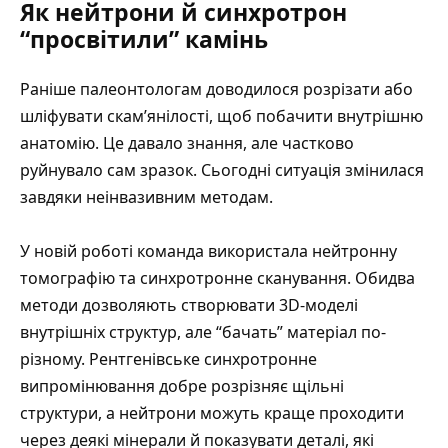
Як нейтрони й синхротрон
“просвітили” камінь
Раніше палеонтологам доводилося розрізати або
шліфувати скам’янілості, щоб побачити внутрішню
анатомію. Це давало знання, але частково
руйнувало сам зразок. Сьогодні ситуація змінилася
завдяки неінвазивним методам.
У новій роботі команда використала
нейтронну
томографію
та синхротронне сканування. Обидва
методи дозволяють створювати 3D-моделі
внутрішніх структур, але “бачать” матеріал по-
різному. Рентгенівське синхротронне
випромінювання добре розрізняє щільні
структури, а нейтрони можуть краще проходити
через деякі мінерали й показувати деталі, які