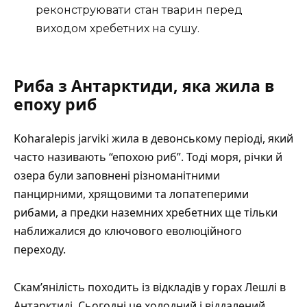
реконструювати стан тварин перед
виходом хребетних на сушу.
Риба з Антарктиди, яка жила в
епоху риб
Koharalepis jarviki жила в
девонському періоді
, який
часто називають “епохою риб”. Тоді моря, річки й
озера були заповнені різноманітними
панцирними, хрящовими та лопатеперими
рибами, а предки наземних хребетних ще тільки
наближалися до ключового еволюційного
переходу.
Скам’янілість походить із відкладів у горах Лешлі в
Антарктиді. Сьогодні це холодний і віддалений