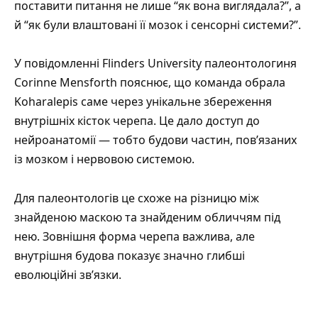
поставити питання не лише “як вона виглядала?”, а
й “як були влаштовані її мозок і сенсорні системи?”.
У
повідомленні Flinders University
палеонтологиня
Corinne Mensforth пояснює, що команда обрала
Koharalepis саме через унікальне збереження
внутрішніх кісток черепа. Це дало доступ до
нейроанатомії — тобто будови частин, пов’язаних
із мозком і нервовою системою.
Для палеонтологів це схоже на різницю між
знайденою маскою та знайденим обличчям під
нею. Зовнішня форма черепа важлива, але
внутрішня будова показує значно глибші
еволюційні зв’язки.