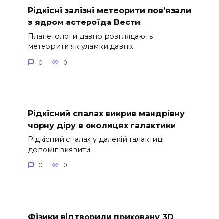
Рідкісні залізні метеорити пов’язали
з ядром астероїда Вести
Планетологи давно розглядають
метеорити як уламки давніх
0
0
Рідкісний спалах викрив мандрівну
чорну діру в околицях галактики
Рідкісний спалах у далекій галактиці
допоміг виявити
0
0
Фізики відтворили приховану 3D