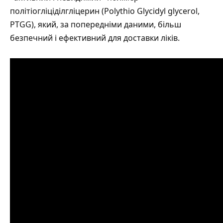
політіогліціділгліцерин (Polythio Glycidyl glycerol,
PTGG), який, за попередніми даними, більш
безпечний і ефективний для доставки ліків.