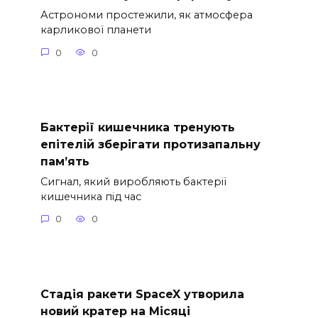
Астрономи простежили, як атмосфера
карликової планети
0
0
Бактерії кишечника тренують
епітелій зберігати протизапальну
пам’ять
Сигнал, який виробляють бактерії
кишечника під час
0
0
Стадія ракети SpaceX утворила
новий кратер на Місяці