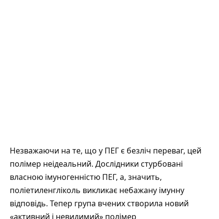
Незважаючи на те, що у ПЕГ є безліч переваг, цей
полімер неідеальний. Дослідники стурбовані
власною імуногенністю ПЕГ, а, значить,
поліетиленгліколь викликає небажану імунну
відповідь. Тепер група вчених створила новий
«активний і невидимий» полімер