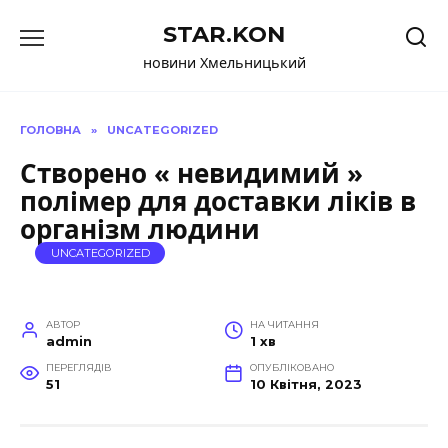
Перейти
STAR.KON
до
вмісту
новини Хмельницький
ГОЛОВНА
»
UNCATEGORIZED
Створено « невидимий »
полімер для доставки ліків в
організм людини
UNCATEGORIZED
АВТОР
НА ЧИТАННЯ
admin
1 хв
ПЕРЕГЛЯДІВ
ОПУБЛІКОВАНО
51
10 Квітня, 2023