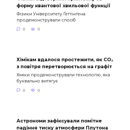
форму квантової хвильової функції
Фізики Університету Ґеттінґена
продемонстрували спосіб
0
0
Хімікам вдалося простежити, як CO₂
з повітря перетворюється на графіт
Хіміки продемонстрували технологію, яка
буквально витягує
0
0
Астрономи зафіксували помітне
падіння тиску атмосфери Плутона