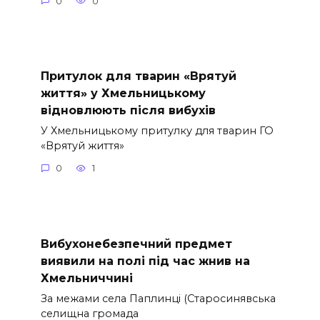
0
0
Притулок для тварин «Врятуй
життя» у Хмельницькому
відновлюють після вибухів
У Хмельницькому притулку для тварин ГО
«Врятуй життя»
0
1
Вибухонебезпечний предмет
виявили на полі під час жнив на
Хмельниччині
За межами села Паплинці (Старосинявська
селищна громада