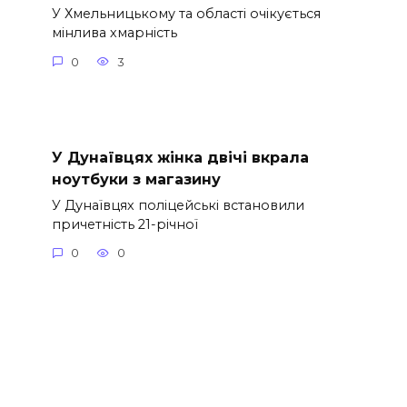
У Хмельницькому та області очікується
мінлива хмарність
0
3
У Дунаївцях жінка двічі вкрала
ноутбуки з магазину
У Дунаївцях поліцейські встановили
причетність 21-річної
0
0