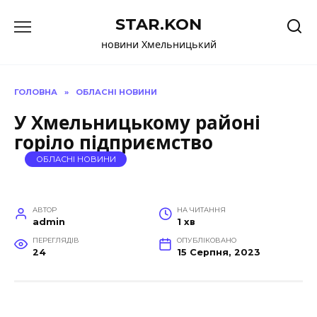
Перейти
STAR.KON
до
вмісту
новини Хмельницький
ГОЛОВНА
»
ОБЛАСНІ НОВИНИ
У Хмельницькому районі
горіло підприємство
ОБЛАСНІ НОВИНИ
АВТОР
НА ЧИТАННЯ
admin
1 хв
ПЕРЕГЛЯДІВ
ОПУБЛІКОВАНО
24
15 Серпня, 2023