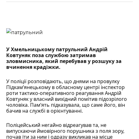
У Хмельницькому патрульний Андрій
Ковтуняк поза службою затримав
зловмисника, який перебував у
розшуку
за
вчинення крадіжки.
У поліції
розповідають
, що днями на провулку
Підкам’янецькому в обласному центрі інспектор
роти тактико-оперативного реагування Андрій
Ковтуняк у власний вихідний помітив підозрілого
чоловіка. Памʼять підказувала, що саме його, він
бачив на службі в орієнтуванні.
Поліцейський негайно відреагував та, не
випускаючи ймовірного порушника з поля зору,
почав іти за ним і одразу викликав на місце