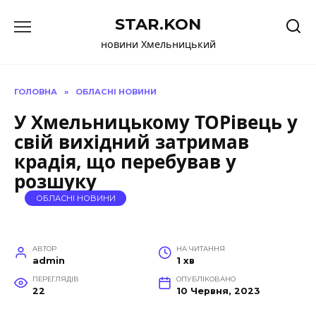
Перейти
STAR.KON
до
вмісту
новини Хмельницький
ГОЛОВНА
»
ОБЛАСНІ НОВИНИ
У Хмельницькому ТОРівець у
свій вихідний затримав
крадія, що перебував у
розшуку
ОБЛАСНІ НОВИНИ
АВТОР
НА ЧИТАННЯ
admin
1 хв
ПЕРЕГЛЯДІВ
ОПУБЛІКОВАНО
22
10 Червня, 2023