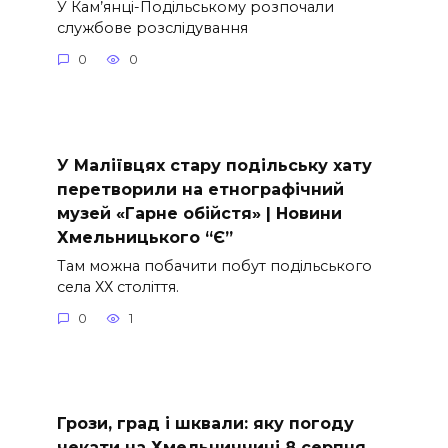
У Кам’янці-Подільському розпочали
службове розслідування
0
0
У Маліївцях стару подільську хату
перетворили на етнографічний
музей «Гарне обійстя» | Новини
Хмельницького “Є”
Там можна побачити побут подільського
села ХХ століття.
0
1
Грози, град і шквали: яку погоду
чекати на Хмельниччині 8 серпня