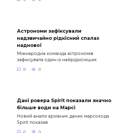
Астрономи зафіксували
надзвичайно рідкісний спалах
наднової
Міжнародна команда астрономів
зафіксувала один із найрідкісніших
0
0
Дані ровера Spirit показали значно
більше води на Марсі
Новий аналіз архівних даних марсохода
Spirit показав
0
0