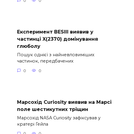
0
0
Експеримент BESIII виявив у
частинці X(2370) домінування
глюболу
Пошук однієї з найневловиміших
частинок, передбачених
0
0
Марсохід Curiosity виявив на Марсі
поле шестикутних тріщин
Марсохід NASA Curiosity зафіксував у
кратері Гейла
0
0