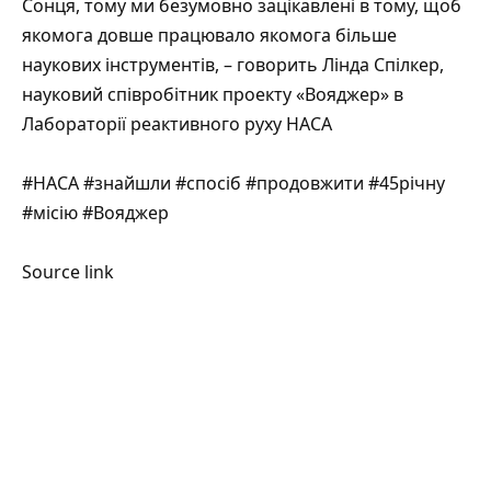
Сонця, тому ми безумовно зацікавлені в тому, щоб
якомога довше працювало якомога більше
наукових інструментів, – говорить Лінда Спілкер,
науковий співробітник проекту «Вояджер» в
Лабораторії реактивного руху НАСА
#НАСА #знайшли #спосіб #продовжити #45річну
#місію #Вояджер
Source link