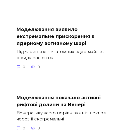
Моделювання виявило
екстремальне прискорення в
ядерному вогняному шарі
Під час зіткнення атомних ядер майже зі
швидкістю світла
0
0
Моделювання показало активні
рифтові долини на Венері
Венера, яку часто порівнюють із пеклом
через її екстремальні
0
0