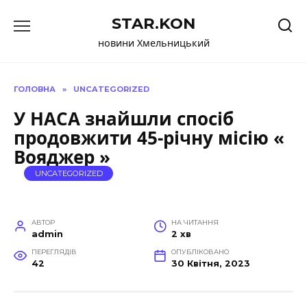
Перейти
STAR.KON
до
вмісту
новини Хмельницький
ГОЛОВНА
»
UNCATEGORIZED
У НАСА знайшли спосіб
продовжити 45-річну місію «
Вояджер »
UNCATEGORIZED
АВТОР
НА ЧИТАННЯ
admin
2 хв
ПЕРЕГЛЯДІВ
ОПУБЛІКОВАНО
42
30 Квітня, 2023