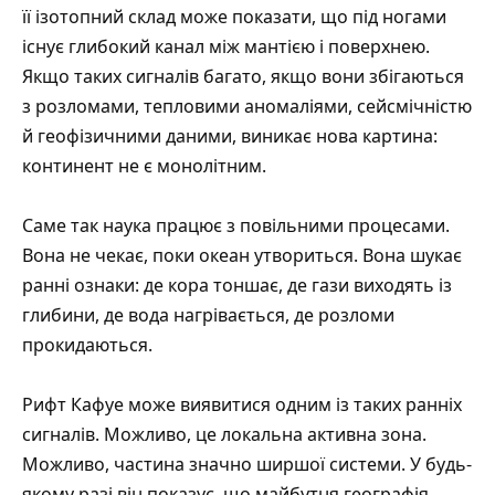
її ізотопний склад може показати, що під ногами
існує глибокий канал між мантією і поверхнею.
Якщо таких сигналів багато, якщо вони збігаються
з розломами, тепловими аномаліями, сейсмічністю
й геофізичними даними, виникає нова картина:
континент не є монолітним.
Саме так наука працює з повільними процесами.
Вона не чекає, поки океан утвориться. Вона шукає
ранні ознаки: де кора тоншає, де гази виходять із
глибини, де вода нагрівається, де розломи
прокидаються.
Рифт Кафуе може виявитися одним із таких ранніх
сигналів. Можливо, це локальна активна зона.
Можливо, частина значно ширшої системи. У будь-
якому разі він показує, що майбутня географія