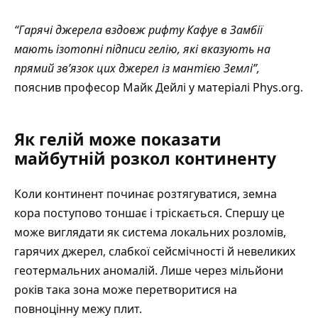
“Гарячі джерела вздовж рифту Кафуе в Замбії
мають ізотопні підписи гелію, які вказують на
прямий зв’язок цих джерел із мантією Землі”,
пояснив професор Майк Дейлі у матеріалі
Phys.org
.
Як гелій може показати
майбутній розкол континенту
Коли континент починає розтягуватися, земна
кора поступово тоншає і тріскається. Спершу це
може виглядати як система локальних розломів,
гарячих джерел, слабкої сейсмічності й невеликих
геотермальних аномалій. Лише через мільйони
років така зона може перетворитися на
повноцінну межу плит.