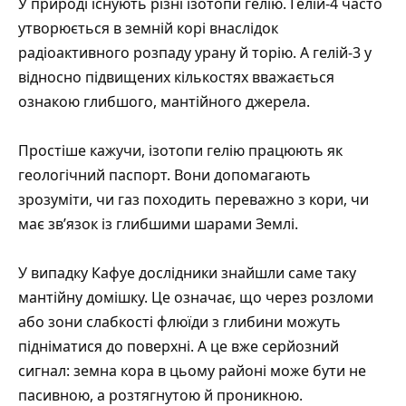
У природі існують різні ізотопи гелію. Гелій-4 часто
утворюється в земній корі внаслідок
радіоактивного розпаду урану й торію. А гелій-3 у
відносно підвищених кількостях вважається
ознакою глибшого, мантійного джерела.
Простіше кажучи, ізотопи гелію працюють як
геологічний паспорт. Вони допомагають
зрозуміти, чи газ походить переважно з кори, чи
має зв’язок із глибшими шарами Землі.
У випадку Кафуе дослідники знайшли саме таку
мантійну домішку. Це означає, що через розломи
або зони слабкості флюїди з глибини можуть
підніматися до поверхні. А це вже серйозний
сигнал: земна кора в цьому районі може бути не
пасивною, а розтягнутою й проникною.