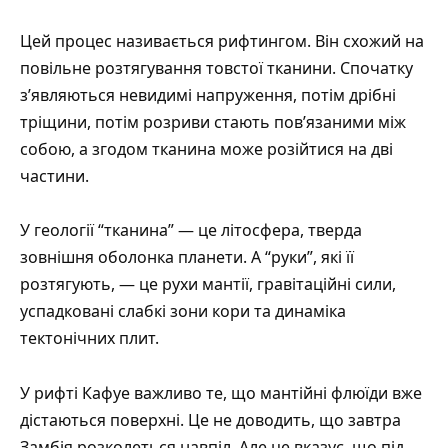
Цей процес називається рифтингом. Він схожий на
повільне розтягування товстої тканини. Спочатку
з’являються невидимі напруження, потім дрібні
тріщини, потім розриви стають пов’язаними між
собою, а згодом тканина може розійтися на дві
частини.
У геології “тканина” — це літосфера, тверда
зовнішня оболонка планети. А “руки”, які її
розтягують, — це рухи мантії, гравітаційні сили,
успадковані слабкі зони кори та динаміка
тектонічних плит.
У рифті Кафуе важливо те, що мантійні флюїди вже
дістаються поверхні. Це не доводить, що завтра
Замбія розколеться навпіл. Але це вказує, що під