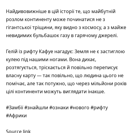
Найдивовижніше в цій історії те, що майбутній
розлом континенту може починатися не з
гігантської тріщини, яку видно з космосу, а з майже
невидимих бульбашок газу в гарячому джерелі.
Гелій із рифту Кафуе нагадує: Земля не є застиглою
кулею під нашими ногами. Вона дихає,
розтягується, тріскається й повільно переписує
власну карту — так повільно, що людина цього не
помічає, але так потужно, що через мільйони років
цілі континенти можуть виглядати інакше.
#Замбії #знайшли #ознаки #нового #рифту
#Африки
Source link