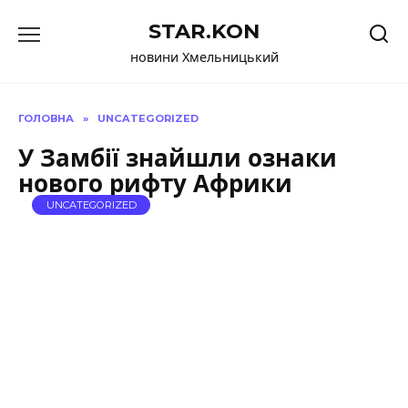
Перейти
STAR.KON
до
вмісту
новини Хмельницький
ГОЛОВНА
»
UNCATEGORIZED
У Замбії знайшли ознаки
нового рифту Африки
UNCATEGORIZED