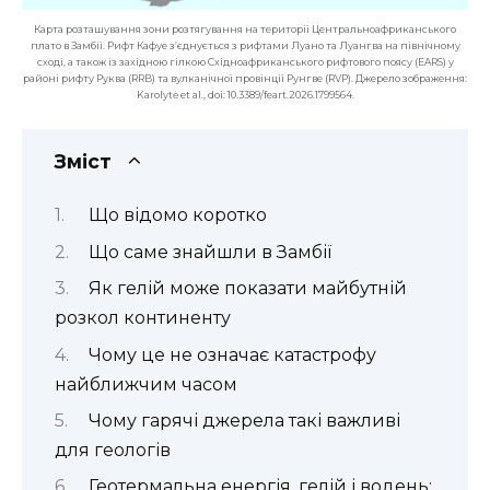
Карта розташування зони розтягування на території Центральноафриканського
плато в Замбії. Рифт Кафуе з’єднується з рифтами Луано та Луангва на північному
сході, а також із західною гілкою Східноафриканського рифтового поясу (EARS) у
районі рифту Руква (RRB) та вулканічної провінції Рунгве (RVP). Джерело зображення:
Karolytė et al., doi: 10.3389/feart.2026.1799564.
Зміст
Що відомо коротко
Що саме знайшли в Замбії
Як гелій може показати майбутній
розкол континенту
Чому це не означає катастрофу
найближчим часом
Чому гарячі джерела такі важливі
для геологів
Геотермальна енергія, гелій і водень: