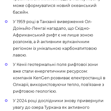
може сформуватися новий океанський
басейн.
У 1959 році в Танзанії виверження Ол-
Доїньйо-Ленгаї нагадало, що Східно-
Африканський рифт є не лише зоною
розломів, а й активним вулканічним
регіоном із унікальною карбонатитовою
лавою.
У Кенії геотермальні поля рифтової зони
вже стали енергетичним ресурсом:
компанія KenGen розвиває електростанції в
Олкарії, використовуючи тепло, пов’язане з
рифтовою геологією.
У 2024 році дослідники знову привернули
увагу до
озера Туркана як активного