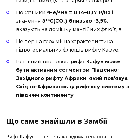
гази, що виходять із гарячих джерел.
Показники
³He/⁴He = 0,14–0,17 R/Ra
і
значення
δ¹³C(CO₂) близько -3,9‰
вказують на домішку мантійних флюїдів.
Це перша геохімічна характеристика
гідротермальних флюїдів рифту Кафуе.
Головний висновок:
рифт Кафуе може
бути активним сегментом Південно-
Західного рифту Африки, який пов’язує
Східно-Африканську рифтову систему з
півднем континенту
.
Що саме знайшли в Замбії
Рифт Кафуе — це не така відома геологічна