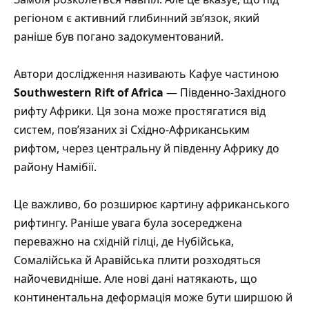
регіоном є активний глибинний зв’язок, який
раніше був погано задокументований.
Автори дослідження називають Кафуе частиною
Southwestern Rift of Africa
— Південно-Західного
рифту Африки. Ця зона може простягатися від
систем, пов’язаних зі Східно-Африканським
рифтом, через центральну й південну Африку до
району Намібії.
Це важливо, бо розширює картину африканського
рифтингу. Раніше увага була зосереджена
переважно на східній гілці, де Нубійська,
Сомалійська й Аравійська плити розходяться
найочевидніше. Але нові дані натякають, що
континентальна деформація може бути ширшою й