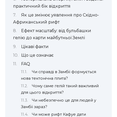
практичний бік відкриття
Як це змінює уявлення про Східно-
Африканський рифт
Ефект масштабу: від бульбашки
гелію до карти майбутньої Землі
Цікаві факти
Що це означає
FAQ
Чи справді в Замбії формується
нова тектонічна плита?
Чому саме гелій такий важливий
для цього відкриття?
Чи небезпечно це для людей у
Замбії зараз?
Чи може рифт Кафуе дати