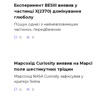
Експеримент BESIII виявив у
частинці X(2370) домінування
глюболу
Пошук однієї з найневловиміших
частинок, передбачених
0
0
Марсохід Curiosity виявив на Марсі
поле шестикутних тріщин
Марсохід NASA Curiosity зафіксував у
кратері Гейла
0
0