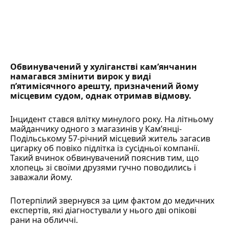
Обвинувачений у хуліганстві кам’янчанин
намагався змінити
вирок
у виді
п’ятимісячного арешту, призначений йому
місцевим судом, однак отримав відмову.
Інцидент стався влітку минулого року. На літньому
майданчику одного з магазинів у Кам’янці-
Подільському 57-річний місцевий житель загасив
цигарку об повіко підлітка із сусідньої компанії.
Такий вчинок обвинувачений пояснив тим, що
хлопець зі своїми друзями гучно поводились і
заважали йому.
Потерпілий звернувся за цим фактом до медичних
експертів, які діагностували у нього дві опікові
рани на обличчі.