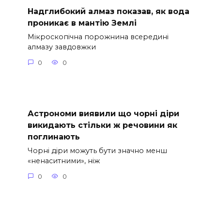
Надглибокий алмаз показав, як вода
проникає в мантію Землі
Мікроскопічна порожнина всередині
алмазу завдовжки
0
0
Астрономи виявили що чорні діри
викидають стільки ж речовини як
поглинають
Чорні діри можуть бути значно менш
«ненаситними», ніж
0
0