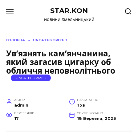
Перейти
STAR.KON
до
вмісту
новини Хмельницький
ГОЛОВНА
»
UNCATEGORIZED
Ув’язнять кам’янчанина,
який загасив цигарку об
обличчя неповнолітнього
UNCATEGORIZED
АВТОР
НА ЧИТАННЯ
admin
1 хв
ПЕРЕГЛЯДІВ
ОПУБЛІКОВАНО
17
18 Березня, 2023