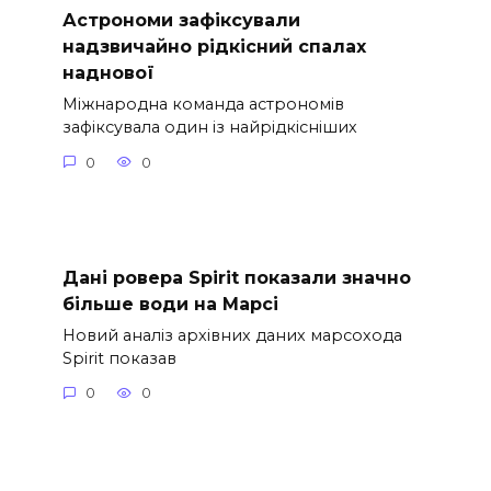
Астрономи зафіксували
надзвичайно рідкісний спалах
наднової
Міжнародна команда астрономів
зафіксувала один із найрідкісніших
0
0
Дані ровера Spirit показали значно
більше води на Марсі
Новий аналіз архівних даних марсохода
Spirit показав
0
0