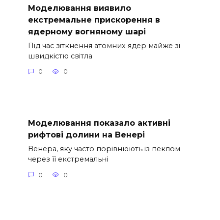
Моделювання виявило
екстремальне прискорення в
ядерному вогняному шарі
Під час зіткнення атомних ядер майже зі
швидкістю світла
0
0
Моделювання показало активні
рифтові долини на Венері
Венера, яку часто порівнюють із пеклом
через її екстремальні
0
0