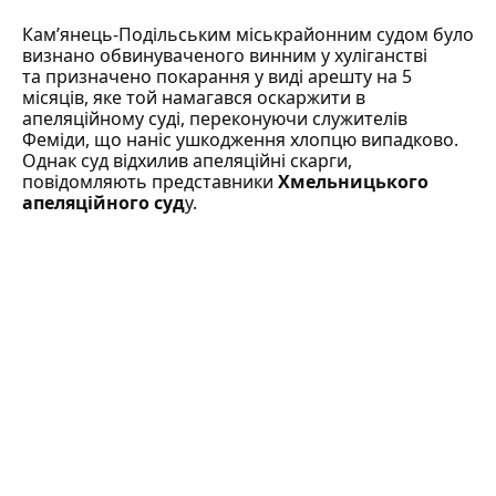
Кам’янець-Подільським міськрайонним судом було
визнано обвинуваченого винним у хуліганстві
та призначено покарання у виді арешту на 5
місяців, яке той намагався оскаржити в
апеляційному суді, переконуючи служителів
Феміди, що наніс ушкодження хлопцю випадково.
Однак суд відхилив апеляційні скарги,
повідомляють представники
Хмельницького
апеляційного суд
у.