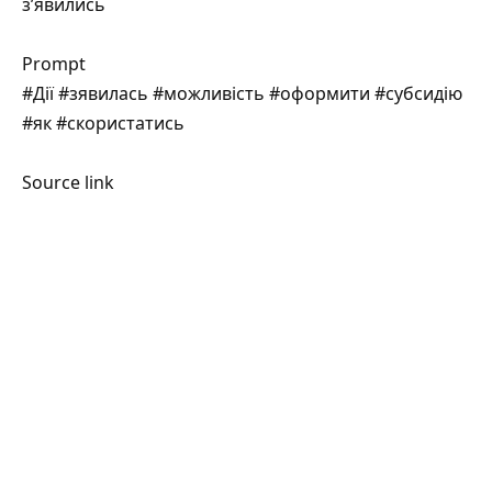
з’явились
Prompt
#Дії #зявилась #можливість #оформити #субсидію
#як #скористатись
Source link