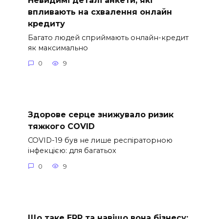
впливають на схвалення онлайн
кредиту
Багато людей сприймають онлайн-кредит
як максимально
0
9
Здорове серце знижувало ризик
тяжкого COVID
COVID-19 був не лише респіраторною
інфекцією: для багатьох
0
9
Що таке ERP та навіщо вона бізнесу: