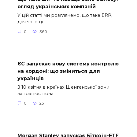
огляд українських компаній
У цій статті ми розглянемо, що таке ERP,
для чого ці
0
360
ЄС запускає нову систему контролю
на кордоні: що зміниться для
українців
З 10 квітня в країнах Шенгенської зони
запрацює нова
0
25
Morgan Stanley запускає Біткоїн-ETF