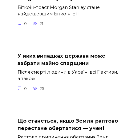
Біткоїн-траст Morgan Stanley стане
найдешевшим Біткоїн-ETF
0
21
У яких випадках держава може
забрати майно спадщини
Після смерті людини в Україні всі її активи,
а також
0
25
Що станеться, якщо Земля раптово
перестане обертатися — учені
Раптове припинення обертання Землі