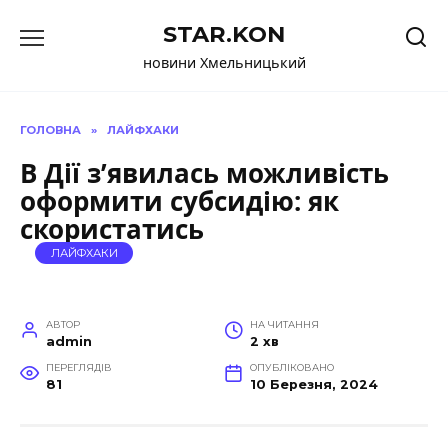
Перейти
STAR.KON
до
вмісту
новини Хмельницький
ГОЛОВНА
»
ЛАЙФХАКИ
В Дії з’явилась можливість
оформити субсидію: як
скористатись
ЛАЙФХАКИ
АВТОР
НА ЧИТАННЯ
admin
2 хв
ПЕРЕГЛЯДІВ
ОПУБЛІКОВАНО
81
10 Березня, 2024