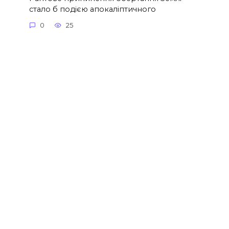
стало б подією апокаліптичного
0
25