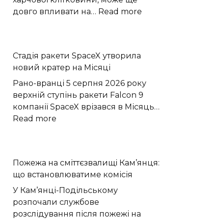
:
довго впливати на…
Read more
Бактерії
кишечника
тренують
Стадія ракети SpaceX утворила
епітелій
новий кратер на Місяці
зберігати
протизапальну
Рано-вранці 5 серпня 2026 року
пам’ять
верхній ступінь ракети Falcon 9
компанії SpaceX врізався в Місяць…
:
Read more
Стадія
ракети
SpaceX
Пожежа на сміттєзвалищі Кам’янця:
утворила
що встановлюватиме комісія
новий
кратер
У Кам’янці-Подільському
на
розпочали службове
Місяці
розслідування після пожежі на