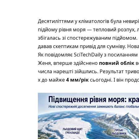
Десятиліттями у кліматологів була невир
підйому рівня моря — тепловий розпух, 
збігалась зі спостережуваним підйомом.
давав скептикам привід для сумніву. Нова
Як повідомляє SciTechDaily
з посиланням 
Женя, вперше здійснено
повний облік
в
числа нарешті зійшлись. Результат трив
х до майже
4 мм/рік
сьогодні. І він про