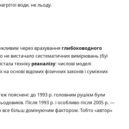
агрітої води, не льоду.
можливим через врахування
глибоководного
го не вистачало систематичних вимірювань (буї
истала техніку
реаналізу
: числові моделі
на основі відомих фізичних законів і суміжних
еж пояснені: до 1993 р. головним рушієм були
одовиків. Після 1993 р. і особливо після 2005 р. —
 все більш домінуючим фактором. Тобто «автор»