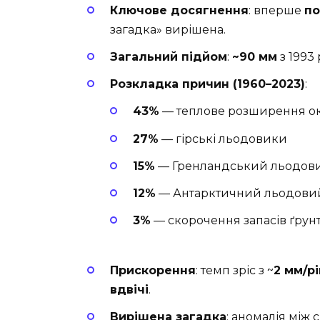
Ключове досягнення
: вперше
по
загадка» вирішена.
Загальний підйом
:
~90 мм
з 1993 
Розкладка причин (1960–2023)
:
43%
— теплове розширення оке
27%
— гірські льодовики
15%
— Гренландський льодов
12%
— Антарктичний льодови
3%
— скорочення запасів ґрун
Прискорення
: темп зріс з ~
2 мм/рі
вдвічі
.
Вирішена загадка
: аномалія між