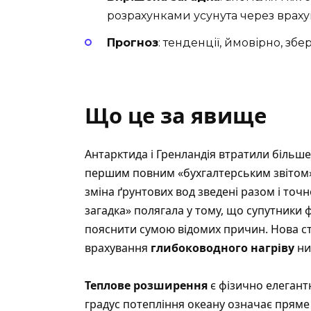
розрахунками усунута через враху
Прогноз
: тенденції, ймовірно, зб
Що це за явище
Антарктида і Гренландія втратили більше 
першим повним «бухгалтерським звітом», 
зміна ґрунтових вод зведені разом і то
загадка» полягала у тому, що супутники 
пояснити сумою відомих причин. Нова с
врахування
глибоководного нагріву
ни
Теплове розширення
є фізично елегант
градус потепління океану означає пряме