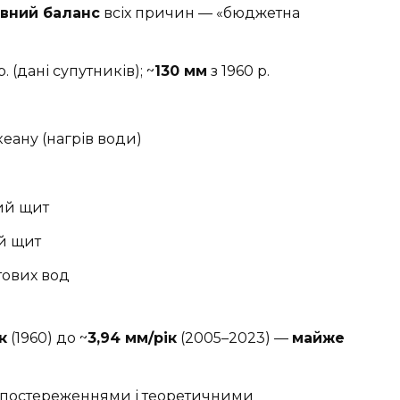
вний баланс
всіх причин — «бюджетна
р. (дані супутників); ~
130 мм
з 1960 р.
ану (нагрів води)
ий щит
й щит
тових вод
к
(1960) до ~
3,94 мм/рік
(2005–2023) —
майже
 спостереженнями і теоретичними