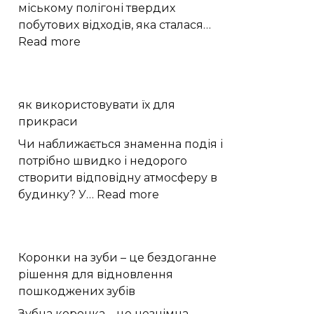
міському полігоні твердих
побутових відходів, яка сталася…
:
Read more
Пожежа
на
сміттєзвалищі
як використовувати їх для
Кам’янця:
прикраси
що
встановлюватиме
Чи наближається знаменна подія і
комісія
потрібно швидко і недорого
створити відповідну атмосферу в
:
будинку? У…
Read more
як
використовувати
їх
Коронки на зуби – це бездоганне
для
рішення для відновлення
прикраси
пошкоджених зубів
Зубна коронка – це незнімна