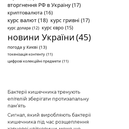
вторгнення РФ в Україну
(17)
криптовалюта
(16)
курс валют
(18)
курс гривні
(17)
курс євро
(15)
курс долара
(12)
новини України
(45)
погода у Києві
(13)
токенізація контенту
(11)
цифрові колекційні предмети
(11)
Бактерії кишечника тренують
епітелій зберігати протизапальну
пам’ять
Сигнал, який виробляють бактерії
кишечника під час розщеплення
харчової клітковини, може ще