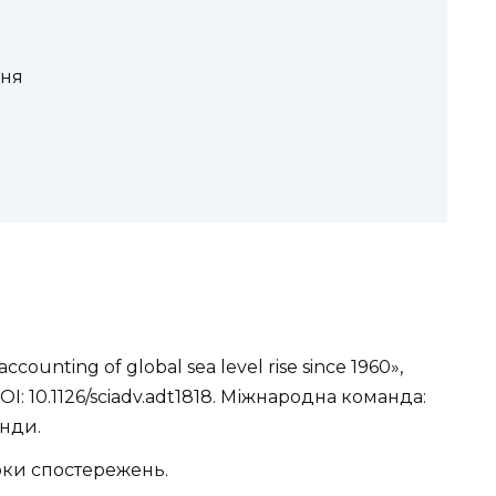
ння
accounting of global sea level rise since 1960»,
OI: 10.1126/sciadv.adt1818. Міжнародна команда:
анди.
оки спостережень.