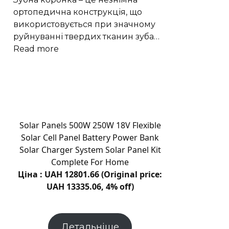
ортопедична конструкція, що
використовується при значному
руйнуванні твердих тканин зуба…
:
Read more
Коронки
на
зуби
–
це
бездоганне
Solar Panels 500W 250W 18V Flexible
рішення
Solar Cell Panel Battery Power Bank
для
Solar Charger System Solar Panel Kit
відновлення
Complete For Home
пошкоджених
Ціна : UAH 12801.66 (Original price:
зубів
UAH 13335.06, 4% off)
Детальніше