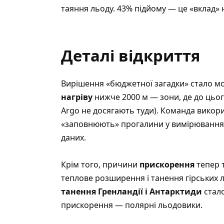
таяння льоду. 43% підйому — це «вклад» н
Деталі відкриття
Вирішення «бюджетної загадки» стало 
нагріву
нижче 2000 м — зони, де до цьо
Argo не досягають туди). Команда викор
«заповнюють» прогалини у вимірюваннях 
даних.
Крім того, причини
прискорення
тепер т
теплове розширення і танення гірських ль
танення Гренландії і Антарктиди
стало
прискорення — полярні льодовики.