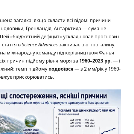
ішена загадка: якщо скласти всі відомі причини
льодовики, Гренландія, Антарктида — сума не
 Цей «бюджетний дефіцит» ускладнював прогнози і
 стаття в
Science Advances
закриває цю прогалину.
на міжнародну команду під керівництвом Фанья
сіх причин підйому рівня моря за
1960–2023 рр.
— і
ожний: темп підйому
подвоївся
— з 2 мм/рік у 1960-
довжує прискорюватись.