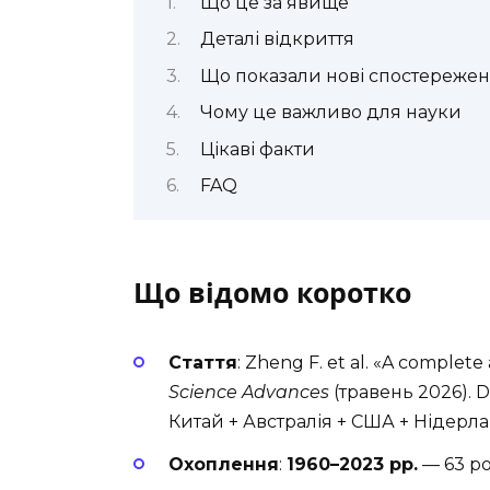
Що це за явище
Деталі відкриття
Що показали нові спостереже
Чому це важливо для науки
Цікаві факти
FAQ
Що відомо коротко
Стаття
: Zheng F. et al. «A complete 
Science Advances
(травень 2026). D
Китай + Австралія + США + Нідерл
Охоплення
:
1960–2023 рр.
— 63 р