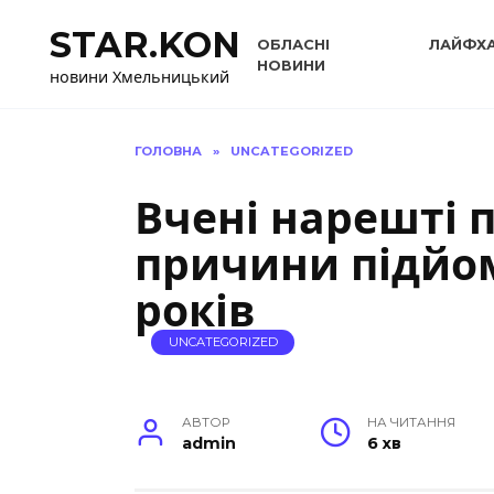
Перейти
STAR.KON
до
ОБЛАСНІ
ЛАЙФХ
вмісту
НОВИНИ
новини Хмельницький
ГОЛОВНА
»
UNCATEGORIZED
Вчені нарешті 
причини підйом
років
UNCATEGORIZED
АВТОР
НА ЧИТАННЯ
admin
6 хв