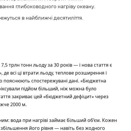
вання глибоководного нагріву океану.
ережуться в найближчі десятиліття.
7,5 трлн тонн льоду за 30 років
— і нова стаття є
де всі ці втрати льоду, теплове розширення і
чно пояснюють спостережувані дані. «Бюджетна
фіксували підйом більший, ніж можна було
таття закриває цей «бюджетний дефіцит» через
жче 2000 м.
ним: вода при нагріві займає більший об’єм. Кожен
 збільшення його рівня — навіть без жодного