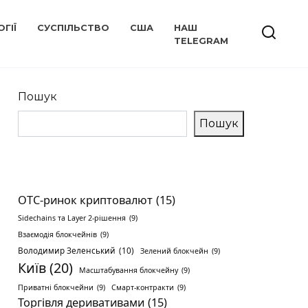
ГІЇ
СУСПІЛЬСТВО
США
НАШ
TELEGRAM
Пошук
Пошук
OTC-ринок криптовалют
(15)
Sidechains та Layer 2-рішення
(9)
Взаємодія блокчейнів
(9)
Володимир Зеленський
(10)
Зелений блокчейн
(9)
Київ
(20)
Масштабування блокчейну
(9)
Приватні блокчейни
(9)
Смарт-контракти
(9)
Торгівля деривативами
(15)