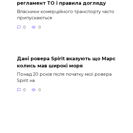
регламент ТО і правила догляду
Власники комерційного транспорту часто
припускаються
0
0
Дані ровера Spirit вказують що Марс
колись мав широкі моря
Понад 20 років після початку місії ровера
Spirit на
0
0