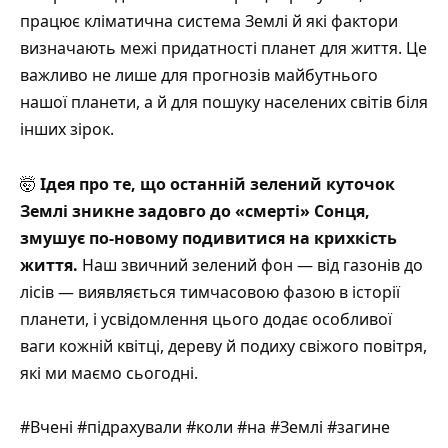
працює кліматична система Землі й які фактори
визначають межі придатності планет для життя. Це
важливо не лише для прогнозів майбутнього
нашої планети, а й для пошуку населених світів біля
інших зірок.
🤯
Ідея про те, що останній зелений куточок
Землі зникне задовго до «смерті» Сонця,
змушує по-новому подивитися на крихкість
життя.
Наш звичний зелений фон — від газонів до
лісів — виявляється тимчасовою фазою в історії
планети, і усвідомлення цього додає особливої
ваги кожній квітці, дереву й подиху свіжого повітря,
які ми маємо сьогодні.
#Вчені #підрахували #коли #на #Землі #загине