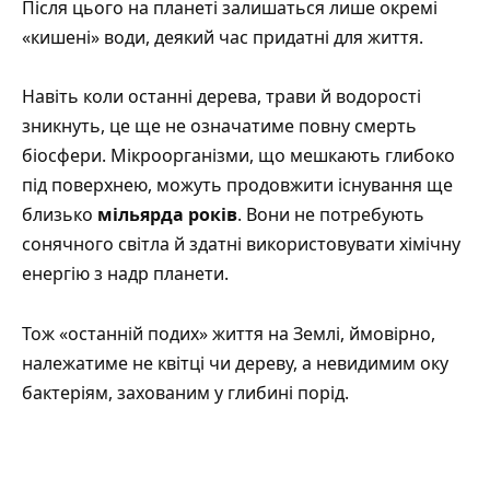
Після цього на планеті залишаться лише окремі
«кишені» води, деякий час придатні для життя.
Навіть коли останні дерева, трави й водорості
зникнуть, це ще не означатиме повну смерть
біосфери. Мікроорганізми, що мешкають глибоко
під поверхнею, можуть продовжити існування ще
близько
мільярда років
. Вони не потребують
сонячного світла й здатні використовувати хімічну
енергію з надр планети.
Тож «останній подих» життя на Землі, ймовірно,
належатиме не квітці чи дереву, а невидимим оку
бактеріям, захованим у глибині порід.