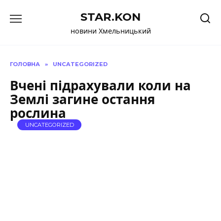
Перейти
STAR.KON
до
вмісту
новини Хмельницький
ГОЛОВНА
»
UNCATEGORIZED
Вчені підрахували коли на
Землі загине остання
рослина
UNCATEGORIZED