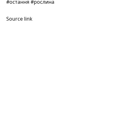
#остання #рослина
Source link