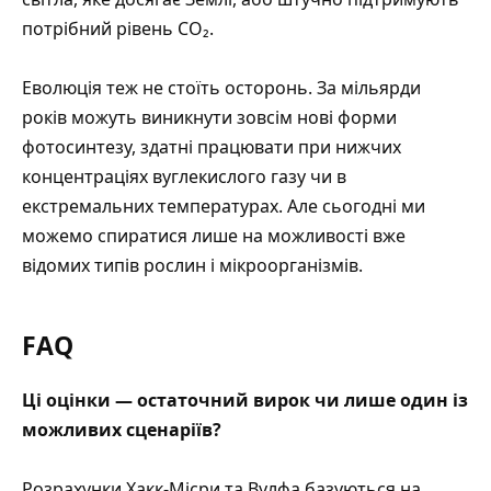
потрібний рівень CO₂.
Еволюція теж не стоїть осторонь. За мільярди
років можуть виникнути зовсім нові форми
фотосинтезу, здатні працювати при нижчих
концентраціях вуглекислого газу чи в
екстремальних температурах. Але сьогодні ми
можемо спиратися лише на можливості вже
відомих типів рослин і мікроорганізмів.
FAQ
Ці оцінки — остаточний вирок чи лише один із
можливих сценаріїв?
Розрахунки Хакк-Місри та Вулфа базуються на