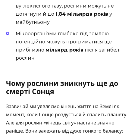
вуглекислого газу, рослини можуть не
дотягнути й до
1,84 мільярда років
у
майбутньому.
Мікроорганізми глибоко під землею
потенційно можуть протриматися ще
приблизно
мільярд років
після загибелі
рослин.
Чому рослини зникнуть ще до
смерті Сонця
Зазвичай ми уявляємо кінець життя на Землі як
момент, коли Сонце роздується й спалить планету.
Але для рослин «кінець світу» настане значно
раніше. Вони залежать від дуже тонкого балансу: