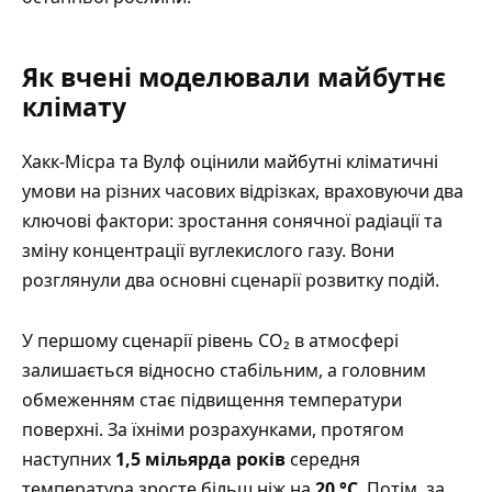
Як вчені моделювали майбутнє
клімату
Хакк-Місра та Вулф оцінили майбутні кліматичні
умови на різних часових відрізках, враховуючи два
ключові фактори: зростання сонячної радіації та
зміну концентрації вуглекислого газу. Вони
розглянули два основні сценарії розвитку подій.
У першому сценарії рівень CO₂ в атмосфері
залишається відносно стабільним, а головним
обмеженням стає підвищення температури
поверхні. За їхніми розрахунками, протягом
наступних
1,5 мільярда років
середня
температура зросте більш ніж на
20 °C
. Потім, за