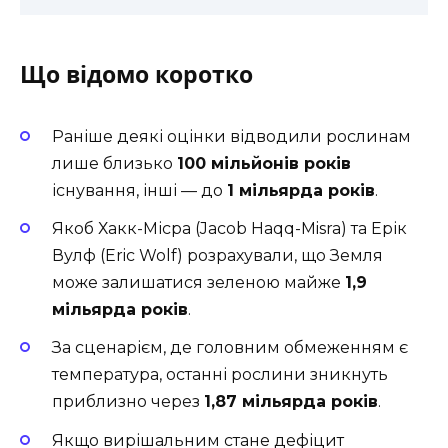
Що відомо коротко
Раніше деякі оцінки відводили рослинам
лише близько
100 мільйонів років
існування, інші — до
1 мільярда років
.
Якоб Хакк-Місра (Jacob Haqq-Misra) та Ерік
Вулф (Eric Wolf) розрахували, що Земля
може залишатися зеленою майже
1,9
мільярда років
.
За сценарієм, де головним обмеженням є
температура, останні рослини зникнуть
приблизно через
1,87 мільярда років
.
Якщо вирішальним стане дефіцит