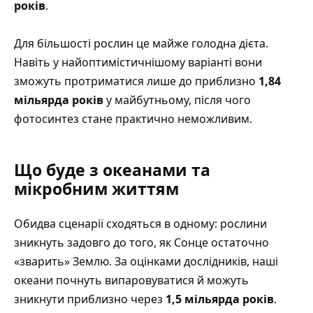
років
.
Для більшості рослин це майже голодна дієта.
Навіть у найоптимістичнішому варіанті вони
зможуть протриматися лише до приблизно
1,84
мільярда років
у майбутньому, після чого
фотосинтез стане практично неможливим.
Що буде з океанами та
мікробним життям
Обидва сценарії сходяться в одному: рослини
зникнуть задовго до того, як Сонце остаточно
«зварить» Землю. За оцінками дослідників, наші
океани почнуть випаровуватися й можуть
зникнути приблизно через
1,5 мільярда років
.