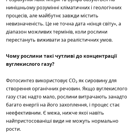
нинішньому розумінні кліматичних і геологічних
процесів, але майбутнє завжди містить
невизначеність. Це не точна дата «кінця світу», а
діапазон можливих термінів, коли рослини
перестануть виживати за реалістичних умов.
Чому рослини такі чутливі до концентрації
вуглекислого газу?
Фотосинтез використовує CO₂ як сировину для
створення органічних речовин. Якщо вуглекислого
газу стає надто мало, рослини витрачають занадто
багато енергії на його захоплення, і процес стає
неефективним. Є межа, нижче якої навіть
найпристосованіші види не можуть нормально
рости.