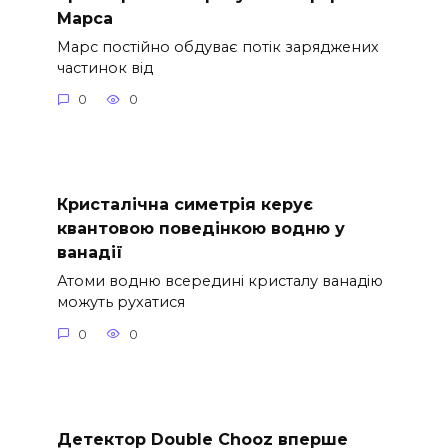
Марса
Марс постійно обдуває потік заряджених
частинок від
0
0
Кристалічна симетрія керує
квантовою поведінкою водню у
ванадії
Атоми водню всередині кристалу ванадію
можуть рухатися
0
0
Детектор Double Chooz вперше