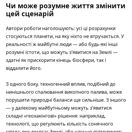
Чи може розумне життя змінити
цей сценарій
Автори роботи наголошують: усі ці розрахунки
стосуються планети, на яку ніхто не втручається. У
реальності ж майбутні люди — або будь-які інші
розумні істоти, що можуть з’явитися на Землі —
здатні як прискорити кінець біосфери, так і
віддалити його.
З одного боку, техногенний вплив, подібний до
нинішнього спалювання викопного палива, може
порушити природні баланси ще сильніше. З іншого
— у далекому майбутньому можуть з’явитися
складні «геохакінгові» рішення: наприклад,
технології, що регулюють кількість сонячного
світла, яке досягає Землі, або штучно підтримують