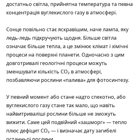
достатньо світла, прийнятна температура та певна
концентрація вуглекислого газу в атмосфері.
Сонце повільно стає яскравішим, наче лампа, яку
ледь-ледь підкручують щодня. Більше світла
означає більше тепла, а це змінює клімат і хімічні
процеси на поверхні планети. Одночасно з цим
довготривалі геологічні процеси можуть
зменшувати кількість CO₂ в атмосфері,
позбавляючи рослини «палива» для фотосинтезу.
У певний момент або стане надто спекотно, або
вуглекислого газу стане так мало, що навіть
найвитриваліші рослини більше не зможуть
вижити. Саме цей подвійний «зашморг» — тепло
плюс дефіцит CO₂ — і визначає дату загибелі
останньої рослини.