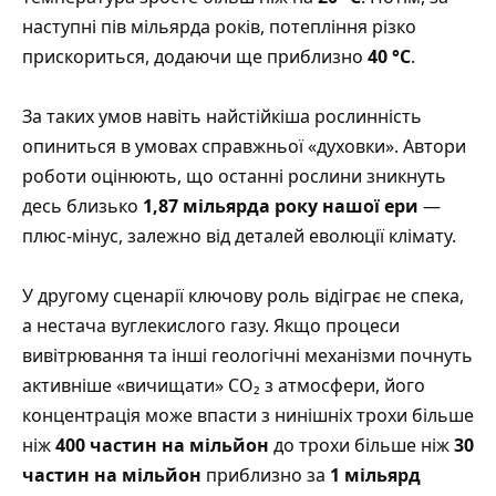
наступні пів мільярда років, потепління різко
прискориться, додаючи ще приблизно
40 °C
.
За таких умов навіть найстійкіша рослинність
опиниться в умовах справжньої «духовки». Автори
роботи оцінюють, що останні рослини зникнуть
десь близько
1,87 мільярда року нашої ери
—
плюс-мінус, залежно від деталей еволюції клімату.
У другому сценарії ключову роль відіграє не спека,
а нестача вуглекислого газу. Якщо процеси
вивітрювання та інші геологічні механізми почнуть
активніше «вичищати» CO₂ з атмосфери, його
концентрація може впасти з нинішніх трохи більше
ніж
400 частин на мільйон
до трохи більше ніж
30
частин на мільйон
приблизно за
1 мільярд