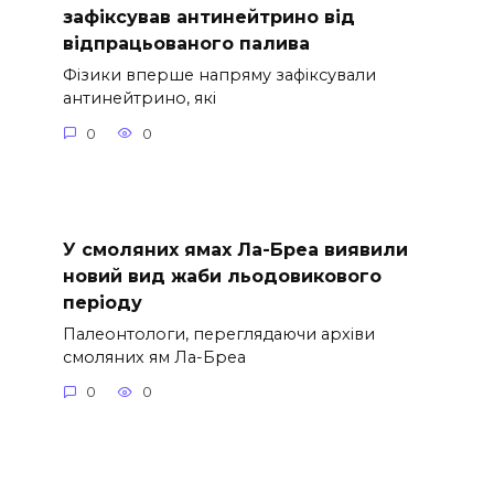
зафіксував антинейтрино від
відпрацьованого палива
Фізики вперше напряму зафіксували
антинейтрино, які
0
0
У смоляних ямах Ла-Бреа виявили
новий вид жаби льодовикового
періоду
Палеонтологи, переглядаючи архіви
смоляних ям Ла-Бреа
0
0