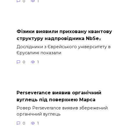
0
1
Фізики виявили приховану квантову
структуру надпровідника NbSe₂
Дослідники з Єврейського університету в
Єрусалимі показали
0
1
Perseverance виявив органічний
вуглець під поверхнею Марса
Ровер Perseverance виявив збережений
органічний вуглець
0
1