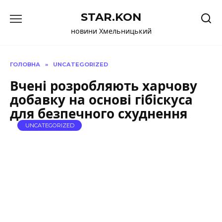
Перейти
STAR.KON
до
вмісту
новини Хмельницький
ГОЛОВНА
»
UNCATEGORIZED
Вчені розробляють харчову
добавку на основі гібіскуса
для безпечного схуднення
UNCATEGORIZED