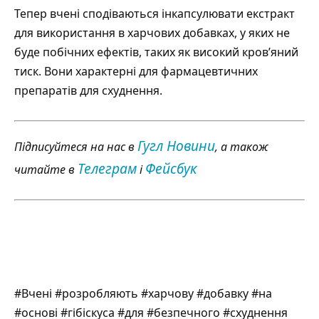
Тепер вчені
сподіваються
інкапсулювати екстракт
для використання в харчових добавках, у яких не
буде побічних ефектів, таких як високий кров’яний
тиск. Вони характерні для фармацевтичних
препаратів для схуднення.
Гугл Новини
Підписуйтеся на нас в
, а також
Телеграм
Фейсбук
читайте в
і
#Вчені #розробляють #харчову #добавку #на
#основі #гібіскуса #для #безпечного #схуднення