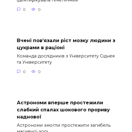
ідентифікувала генетичний
0
0
Вчені пов’язали ріст мозку людини з
цукрами в раціоні
Команда дослідників з Університету Сіднея
та Університету
0
0
Астрономи вперше простежили
слабкий спалах шокового прориву
наднової
Астрономи змогли простежити загибель
масивної зорі