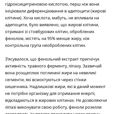
гідроксицитриновою кислотою, перш ніж вони
ініціювали диференціювання в адипоцити (жирові
клітини). Хоча кислота, мабуть, не впливала на
адипоцити, було виявлено, що жирові клітини,
отримані зі стовбурових клітин, оброблених
фенолом, містять на 95% менше жиру, ніж
контрольна група необроблених клітин.
З’ясувалося, що фенольний екстракт пригнічує
активність травного ферменту, ліпазу. Зазвичай
вона розщеплює поглинені жири на невеликі
сегменти, які всмоктуються через стінки
кишечника. Надлишкові жири, які в даний момент
не потрібні організму для отримання енергії,
відкладаються в жирових клітинах. Не дозволяючи
ліпазі виконувати свою роботу, феноли розелли
дозволяють їм просто проходити через травну