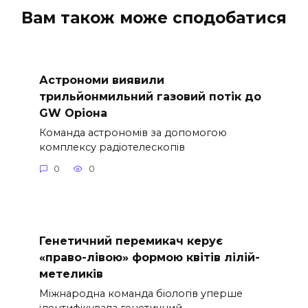
Вам також може сподобатися
Астрономи виявили
трильйонмильний газовий потік до
GW Оріона
Команда астрономів за допомогою
комплексу радіотелескопів
0
0
Генетичний перемикач керує
«право-лівою» формою квітів лілій-
метеликів
Міжнародна команда біологів уперше