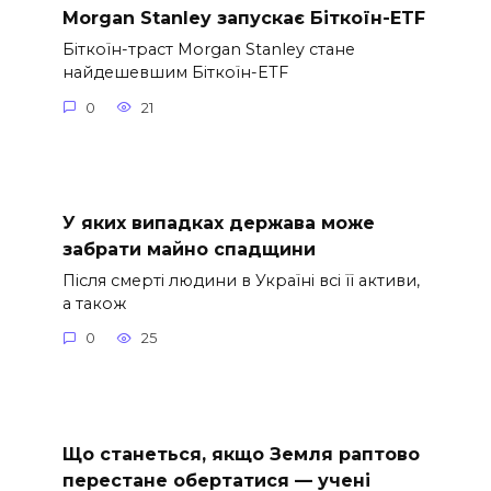
Morgan Stanley запускає Біткоїн-ETF
Біткоїн-траст Morgan Stanley стане
найдешевшим Біткоїн-ETF
0
21
У яких випадках держава може
забрати майно спадщини
Після смерті людини в Україні всі її активи,
а також
0
25
Що станеться, якщо Земля раптово
перестане обертатися — учені