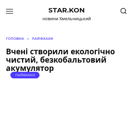
Перейти
STAR.KON
до
вмісту
новини Хмельницький
ГОЛОВНА
»
ЛАЙФХАКИ
Вчені створили екологічно
чистий, безкобальтовий
акумулятор
ЛАЙФХАКИ