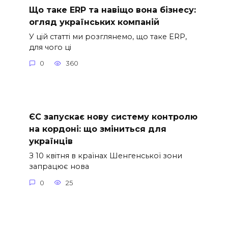
Що таке ERP та навіщо вона бізнесу:
огляд українських компаній
У цій статті ми розглянемо, що таке ERP,
для чого ці
0
360
ЄС запускає нову систему контролю
на кордоні: що зміниться для
українців
З 10 квітня в країнах Шенгенської зони
запрацює нова
0
25