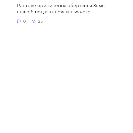
Раптове припинення обертання Землі
стало б подією апокаліптичного
0
25