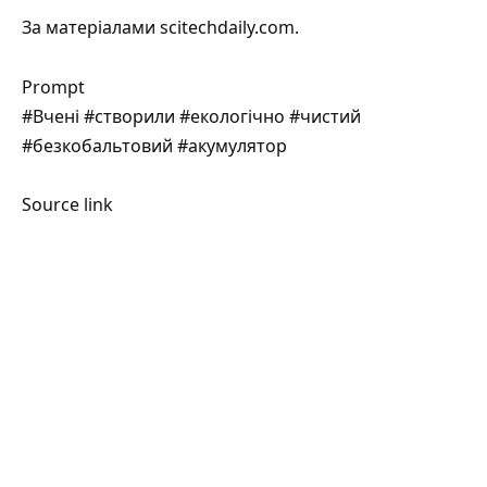
За матеріалами
scitechdaily.com
.
Prompt
#Вчені #створили #екологічно #чистий
#безкобальтовий #акумулятор
Source link