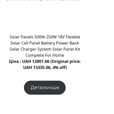
Хмельниччині
Відновлені
припливні
угіддя
показують
складну
долю
Solar Panels 500W 250W 18V Flexible
вуглецю
Solar Cell Panel Battery Power Bank
Solar Charger System Solar Panel Kit
Complete For Home
Ціна : UAH 12801.66 (Original price:
UAH 13335.06, 4% off)
Детальніше