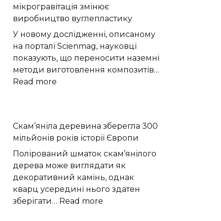
мікрогравітація змінює
життя»
виробництво вуглепластику
у
Хмельницькому
У новому дослідженні, описаному
відновлюють
на порталі Scienmag, науковці
після
показують, що переносити наземні
вибухів
методи виготовлення композитів…
:
Read more
Моделювання
показало,
як
Скам’яніла деревина зберегла 300
мікрогравітація
мільйонів років історії Європи
змінює
виробництво
Полірований шматок скам’янілого
вуглепластику
дерева може виглядати як
декоративний камінь, однак
кварц усередині нього здатен
:
зберігати…
Read more
Скам’яніла