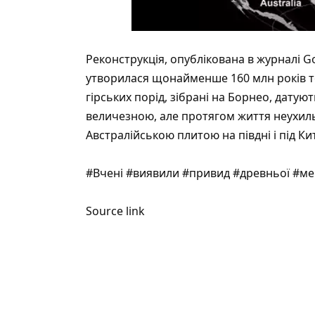
Реконструкція,
опублікована
в журналі G
утворилася щонайменше 160 млн років то
гірських порід, зібрані на Борнео, датую
величезною, але протягом життя неухиль
Австралійською плитою на півдні і під Ки
#Вчені #виявили #привид #древньої #ме
Source link