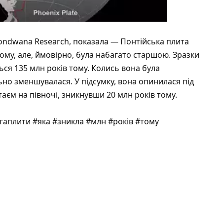
ondwana Research, показала — Понтійська плита
му, але, ймовірно, була набагато старшою. Зразки
ться 135 млн років тому. Колись вона була
но зменшувалася. У підсумку, вона опинилася під
таєм на півночі, зникнувши 20 млн років тому.
гаплити #яка #зникла #млн #років #тому