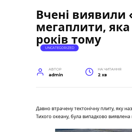
Вчені виявили 
мегаплити, яка
років тому
UNCATEGORIZED
АВТОР
НА ЧИТАННЯ
admin
2 хв
Давно втрачену тектонічну плиту, яку на
Тихого океану, була випадково виявлена 