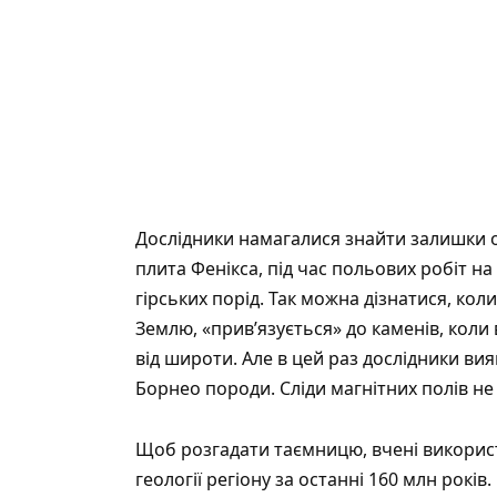
Дослідники намагалися знайти залишки од
плита Фенікса, під час польових робіт на
гірських порід. Так можна дізнатися, кол
Землю, «прив’язується» до каменів, коли
від широти. Але в цей раз дослідники ви
Борнео породи. Сліди магнітних полів не
Щоб розгадати таємницю, вчені викорис
геології регіону за останні 160 млн рокі