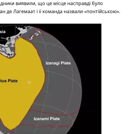
ідники виявили, що це місце насправді було
н де Лагемаат і її команда назвали «понтійською».