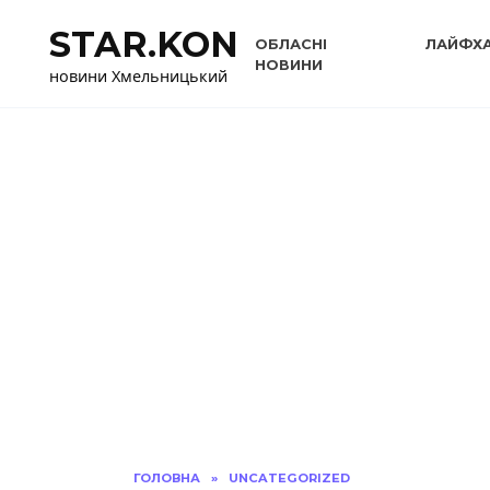
Перейти
STAR.KON
до
ОБЛАСНІ
ЛАЙФХ
вмісту
НОВИНИ
новини Хмельницький
ГОЛОВНА
»
UNCATEGORIZED