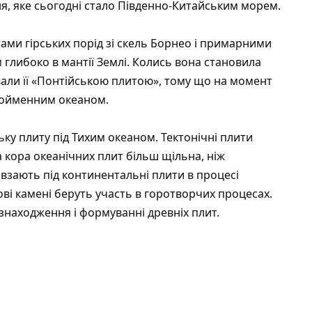
я, яке сьогодні стало Південно-Китайським морем.
ами гірських порід зі скель Борнео і примарними
 глибоко в мантії Землі. Колись вона становила
вали її «Понтійською плитою», тому що на момент
днойменним океаном.
ку плиту під Тихим океаном. Тектонічні плити
 кора океанічних плит більш щільна, ніж
овзають під континентальні плити в процесі
кові камені беруть участь в горотворчих процесах.
знаходження і формуванні древніх плит.