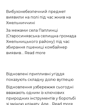
деревина
зберегла
Вибухонебезпечний предмет
300
виявили на полі під час жнив на
мільйонів
Хмельниччині
років
історії
За межами села Паплинці
Європи
(Старосинявська селищна громада
Хмельницького району) під час
збирання пшениці комбайнер
:
виявив…
Read more
Вибухонебезпечний
предмет
виявили
Відновлені припливні угіддя
на
показують складну долю вуглецю
полі
під
Відновлення узбережжя сьогодні
час
вважають одним із ключових
жнив
природних інструментів у боротьбі
на
:
зі зміною клімату. Але…
Read more