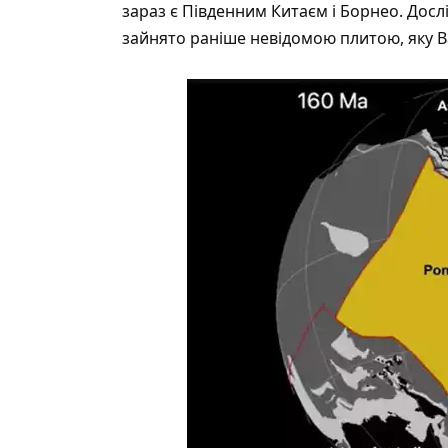
зараз є Південним Китаєм і Борнео. Досл
зайнято раніше невідомою плитою, яку Ва