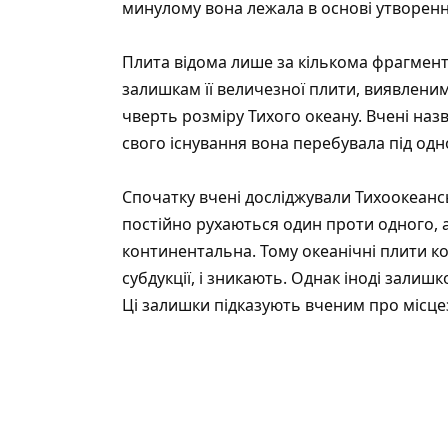
минулому вона лежала в основі утворенн
Плита відома лише за кількома фрагмент
залишкам її величезної плити, виявленим
чверть розміру Тихого океану. Вчені наз
свого існування вона перебувала під о
Спочатку вчені досліджували Тихоокеансь
постійно рухаються один проти одного, а
континентальна. Тому океанічні плити к
субдукції, і зникають. Однак іноді залиш
Ці залишки підказують вченим про місце