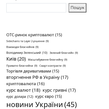
Пошук
OTC-ринок криптовалют
(15)
Sidechains та Layer 2-рішення
(9)
Взаємодія блокчейнів
(9)
Володимир Зеленський
(10)
Зелений блокчейн
(9)
Київ
(20)
Масштабування блокчейну
(9)
Приватні блокчейни
(9)
Смарт-контракти
(9)
Торгівля деривативами
(15)
вторгнення РФ в Україну
(17)
криптовалюта
(16)
курс валют
(18)
курс гривні
(17)
курс євро
(15)
курс долара
(12)
новини України
(45)