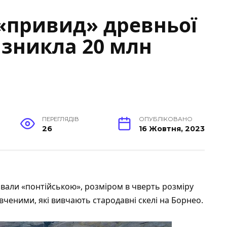
«привид» древньої
 зникла 20 млн
ПЕРЕГЛЯДІВ
ОПУБЛІКОВАНО
26
16 Жовтня, 2023
звали «понтійською», розміром в чверть розміру
вченими, які вивчають стародавні скелі на Борнео.