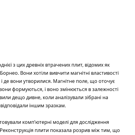
нієї з цих древніх втрачених плит, відомих як
 Борнео. Вони хотіли вивчити магнітні властивості
и і де вони утворилися. Магнітне поле, що оточує
 вони формуються, і воно змінюється в залежності
явили дещо дивне, коли аналізували зібрані на
 відповідали іншим зразкам.
товували комп’ютерні моделі для дослідження
в. Реконструкція плити показала розрив між тим, що