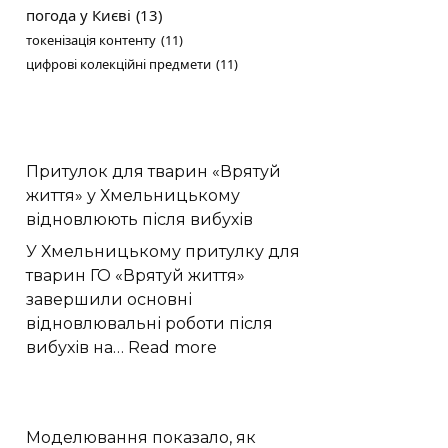
погода у Києві
(13)
токенізація контенту
(11)
цифрові колекційні предмети
(11)
Притулок для тварин «Врятуй
життя» у Хмельницькому
відновлюють після вибухів
У Хмельницькому притулку для
тварин ГО «Врятуй життя»
завершили основні
відновлювальні роботи після
:
вибухів на…
Read more
Притулок
для
тварин
Моделювання показало, як
«Врятуй