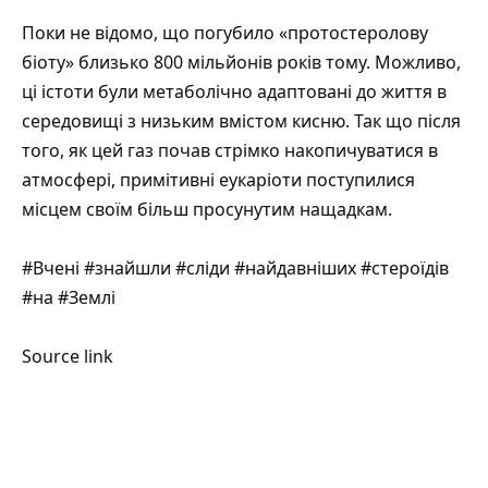
Поки не відомо, що погубило «протостеролову
біоту» близько 800 мільйонів років тому. Можливо,
ці істоти були метаболічно адаптовані до життя в
середовищі з низьким вмістом кисню. Так що після
того, як цей газ почав стрімко накопичуватися в
атмосфері, примітивні еукаріоти поступилися
місцем своїм більш просунутим нащадкам.
#Вчені #знайшли #сліди #найдавніших #стероїдів
#на #Землі
Source link