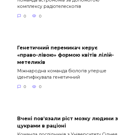
Команда астрономів за допомогою
комплексу радіотелескопів
0
0
Генетичний перемикач керує
«право-лівою» формою квітів лілій-
метеликів
Міжнародна команда біологів уперше
ідентифікувала генетичний
0
0
Вчені пов’язали ріст мозку людини з
цукрами в раціоні
Команда дослідників з Університету Сіднея