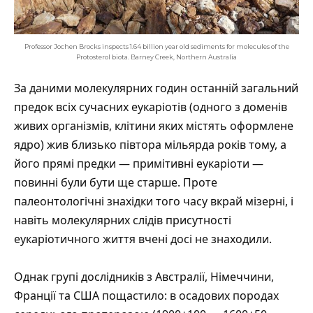
Professor Jochen Brocks inspects 1.64 billion year old sediments for molecules of the
Protosterol biota. Barney Creek, Northern Australia
За даними молекулярних годин останній загальний
предок всіх сучасних еукаріотів (одного з доменів
живих організмів, клітини яких містять оформлене
ядро) жив близько півтора мільярда років тому, а
його прямі предки — примітивні еукаріоти —
повинні були бути ще старше. Проте
палеонтологічні знахідки того часу вкрай мізерні, і
навіть молекулярних слідів присутності
еукаріотичного життя вчені досі не знаходили.
Однак групі дослідників з Австралії, Німеччини,
Франції та США пощастило: в осадових породах