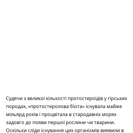
Судячи з великої кількості протостероїдів у гірських
породах, «протостеролова біота» існувала майже
мільярд років і процвітала в стародавніх морях
задовго до появи першої рослини чи тварини.
Оскільки сліди існування цих організмів виявили в