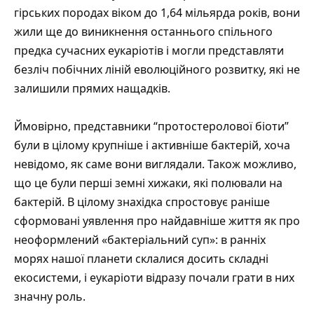
гірських породах віком до 1,64 мільярда років, вони
жили ще до виникнення останнього спільного
предка сучасних еукаріотів і могли представляти
безліч побічних ліній еволюційного розвитку, які не
залишили прямих нащадків.
Ймовірно, представники “протостеролової біоти”
були в цілому крупніше і активніше бактерій, хоча
невідомо, як саме вони виглядали. Також можливо,
що це були перші земні хижаки, які полювали на
бактерій. В цілому знахідка спростовує раніше
сформовані уявлення про найдавніше життя як про
неоформлений «бактеріальний суп»: в ранніх
морях нашої планети склалися досить складні
екосистеми, і еукаріоти відразу почали грати в них
значну роль.