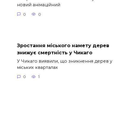
новий анімаційний
0
0
Зростання міського намету дерев
знижує смертність у Чикаго
У Чикаго виявили, що зникнення дерев у
міських кварталах
0
1