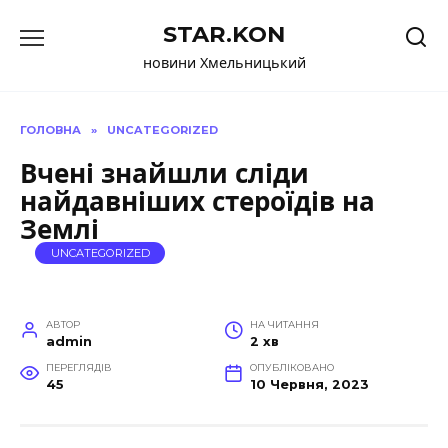
Перейти
STAR.KON
до
вмісту
новини Хмельницький
ГОЛОВНА
»
UNCATEGORIZED
Вчені знайшли сліди
найдавніших стероїдів на
Землі
UNCATEGORIZED
АВТОР
НА ЧИТАННЯ
admin
2 хв
ПЕРЕГЛЯДІВ
ОПУБЛІКОВАНО
45
10 Червня, 2023