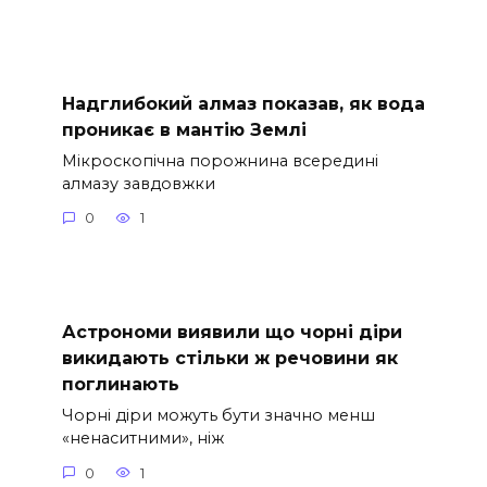
Надглибокий алмаз показав, як вода
проникає в мантію Землі
Мікроскопічна порожнина всередині
алмазу завдовжки
0
1
Астрономи виявили що чорні діри
викидають стільки ж речовини як
поглинають
Чорні діри можуть бути значно менш
«ненаситними», ніж
0
1