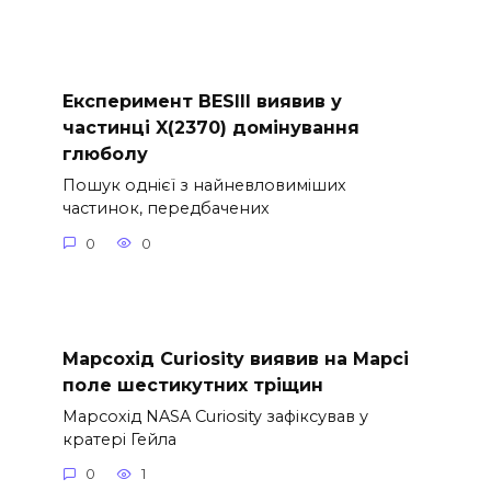
Експеримент BESIII виявив у
частинці X(2370) домінування
глюболу
Пошук однієї з найневловиміших
частинок, передбачених
0
0
Марсохід Curiosity виявив на Марсі
поле шестикутних тріщин
Марсохід NASA Curiosity зафіксував у
кратері Гейла
0
1