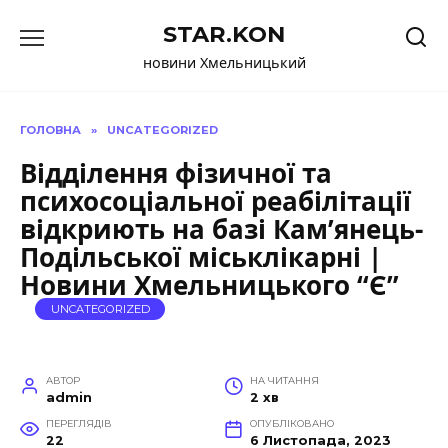
Перейти
STAR.KON
до
вмісту
новини Хмельницький
ГОЛОВНА
»
UNCATEGORIZED
Відділення фізичної та
психосоціальної реабілітації
відкриють на базі Кам’янець-
Подільської міськлікарні |
Новини Хмельницького “Є”
UNCATEGORIZED
АВТОР
НА ЧИТАННЯ
admin
2 хв
ПЕРЕГЛЯДІВ
ОПУБЛІКОВАНО
22
6 Листопада, 2023