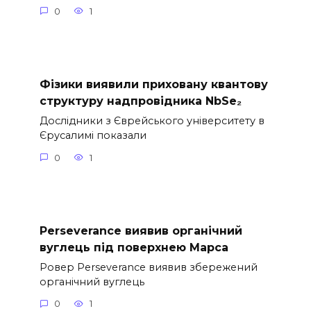
0
1
Фізики виявили приховану квантову
структуру надпровідника NbSe₂
Дослідники з Єврейського університету в
Єрусалимі показали
0
1
Perseverance виявив органічний
вуглець під поверхнею Марса
Ровер Perseverance виявив збережений
органічний вуглець
0
1