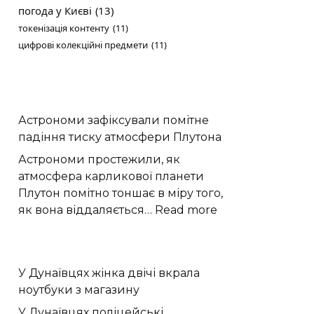
погода у Києві
(13)
токенізація контенту
(11)
цифрові колекційні предмети
(11)
Астрономи зафіксували помітне
падіння тиску атмосфери Плутона
Астрономи простежили, як
атмосфера карликової планети
Плутон помітно тоншає в міру того,
:
як вона віддаляється…
Read more
Астрономи
зафіксували
помітне
У Дунаївцях жінка двічі вкрала
падіння
ноутбуки з магазину
тиску
атмосфери
У Дунаївцях поліцейські