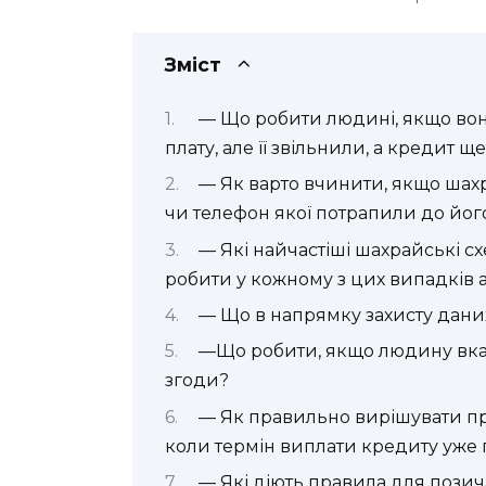
Зміст
— Що робити людині, якщо вона
плату, але її звільнили, а кредит 
— Як варто вчинити, якщо ша
чи телефон якої потрапили до йог
— Які найчастіші шахрайські 
робити у кожному з цих випадків 
— Що в напрямку захисту даних
—Що робити, якщо людину вказ
згоди?
— Як правильно вирішувати п
коли термін виплати кредиту уже
— Які діють правила для позич