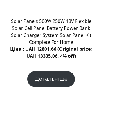
Кам’янця:
що
встановлюватиме
Solar Panels 500W 250W 18V Flexible
комісія
Solar Cell Panel Battery Power Bank
Solar Charger System Solar Panel Kit
Complete For Home
Ціна : UAH 12801.66 (Original price:
UAH 13335.06, 4% off)
Детальніше