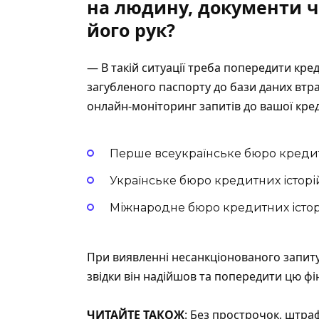
на людину, документи ч
його рук?
— В такій ситуації треба попередити кред
загубленого паспорту до бази даних втр
онлайн-моніторинг запитів до вашої креди
Перше всеукраїнське бюро кредитн
Українське бюро кредитних історій
Міжнародне бюро кредитних історі
При виявленні несанкціонованого запит
звідки він надійшов та попередити цю ф
ЧИТАЙТЕ ТАКОЖ
: Без прострочок, штраф