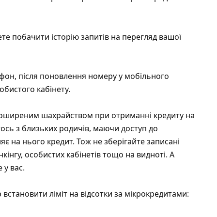
ете побачити історію запитів на перегляд вашої
ефон, після поновлення номеру у мобільного
бистого кабінету.
 поширеним шахрайством при отриманні кредиту на
тось з близьких родичів, маючи доступ до
є на нього кредит. Тож не зберігайте записані
нкінгу, особистих кабінетів тощо на видноті. А
 у вас.
встановити ліміт на відсотки за мікрокредитами: