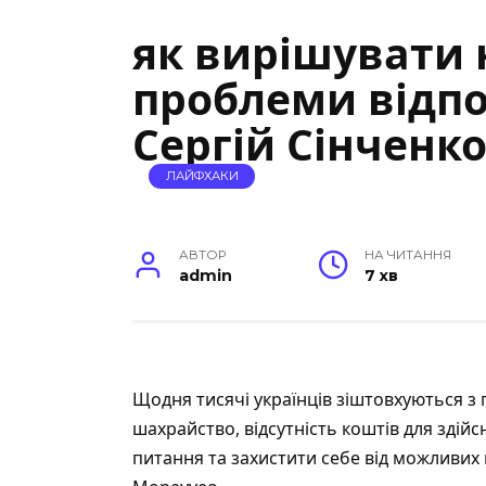
як вирішувати 
проблеми відпо
Сергій Сінченк
ЛАЙФХАКИ
АВТОР
НА ЧИТАННЯ
admin
7 хв
Щодня тисячі українців зіштовхуються з
шахрайство, відсутність коштів для здій
питання та захистити себе від можливих 