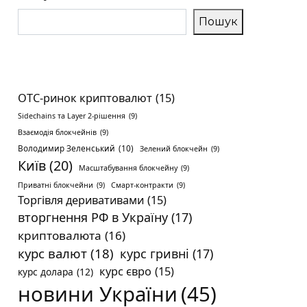
Пошук
OTC-ринок криптовалют
(15)
Sidechains та Layer 2-рішення
(9)
Взаємодія блокчейнів
(9)
Володимир Зеленський
(10)
Зелений блокчейн
(9)
Київ
(20)
Масштабування блокчейну
(9)
Приватні блокчейни
(9)
Смарт-контракти
(9)
Торгівля деривативами
(15)
вторгнення РФ в Україну
(17)
криптовалюта
(16)
курс валют
(18)
курс гривні
(17)
курс євро
(15)
курс долара
(12)
новини України
(45)