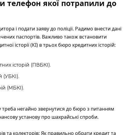
и телефон якої потрапили до
итора і подати заяву до поліції. Радимо внести дані
ачених паспортів. Важливо також встановити
тної історії (КІ) в трьох бюро кредитних історій:
их історій (ПВБКІ).
 (УБКІ).
й (МБКІ).
у треба негайно звернутися до бюро з питанням
інансову установу про шахрайські спроби.
ів та колекторів: Як правильно обрати кредит та