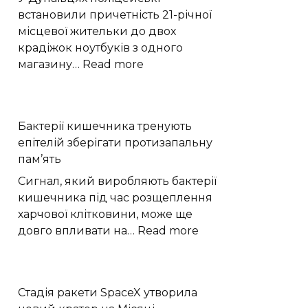
Плутона
встановили причетність 21-річної
місцевої жительки до двох
крадіжок ноутбуків з одного
:
магазину…
Read more
У
Дунаївцях
жінка
Бактерії кишечника тренують
двічі
епітелій зберігати протизапальну
вкрала
пам’ять
ноутбуки
з
Сигнал, який виробляють бактерії
магазину
кишечника під час розщеплення
харчової клітковини, може ще
:
довго впливати на…
Read more
Бактерії
кишечника
тренують
Стадія ракети SpaceX утворила
епітелій