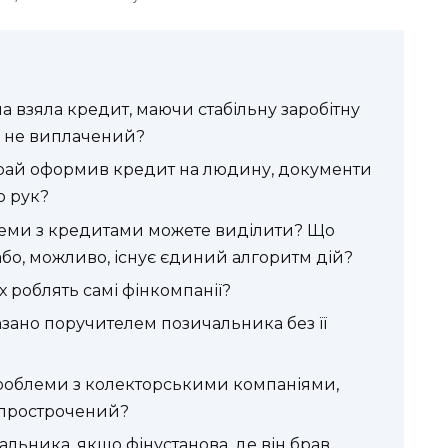
 взяла кредит, маючи стабільну заробітну
ще не виплачений?
храй оформив кредит на людину, документи
о рук?
схеми з кредитами можете виділити? Що
або, можливо, існує єдиний алгоритм дій?
 роблять самі фінкомпанії?
ано поручителем позичальника без її
роблеми з колекторськими компаніями,
 прострочений?
альника, якщо фінустанова, де він брав