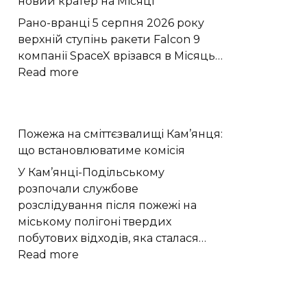
новий кратер на Місяці
зберігати
протизапальну
Рано-вранці 5 серпня 2026 року
пам’ять
верхній ступінь ракети Falcon 9
компанії SpaceX врізався в Місяць…
:
Read more
Стадія
ракети
SpaceX
Пожежа на сміттєзвалищі Кам’янця:
утворила
що встановлюватиме комісія
новий
кратер
У Кам’янці-Подільському
на
розпочали службове
Місяці
розслідування після пожежі на
міському полігоні твердих
побутових відходів, яка сталася…
:
Read more
Пожежа
на
сміттєзвалищі