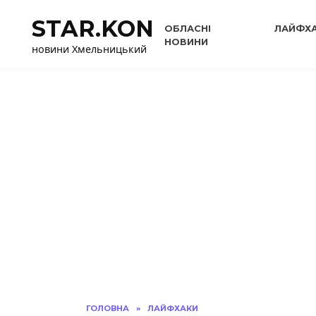
Перейти
STAR.KON
до
ОБЛАСНІ
ЛАЙФХ
вмісту
НОВИНИ
новини Хмельницький
ГОЛОВНА
»
ЛАЙФХАКИ