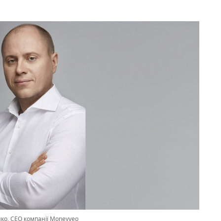
нко, СЕО компанії Moneyveo