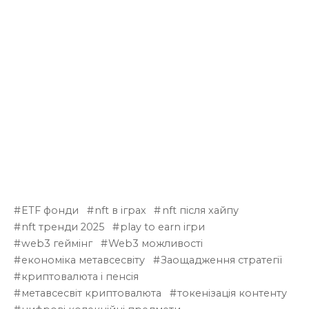
ETF фонди
nft в іграх
nft після хайпу
nft тренди 2025
play to earn ігри
web3 геймінг
Web3 можливості
економіка метавсесвіту
Заощадження стратегії
криптовалюта і пенсія
метавсесвіт криптовалюта
токенізація контенту