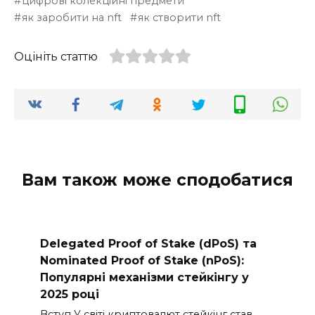
цифрові колекційні предмети
як заробити на nft
як створити nft
Оцініть статтю
Вам також може сподобатися
Delegated Proof of Stake (dPoS) та
Nominated Proof of Stake (nPoS):
Популярні механізми стейкінгу у
2025 році
Вступ У світі криптовалют стейкінг став