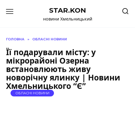
Перейти
STAR.KON
до
вмісту
новини Хмельницький
ГОЛОВНА
»
ОБЛАСНІ НОВИНИ
Її подарували місту: у
мікрорайоні Озерна
встановлюють живу
новорічну ялинку | Новини
Хмельницького “Є”
ОБЛАСНІ НОВИНИ