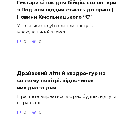
Гектари сіток для бійців: волонтери
з Поділля щодня стають до праці |
Новини Хмельницького “Є”
У сільських клубах жінки плетуть
маскувальний захист
0
0
Драйвовий літній квадро-тур на
свіжому повітрі: відпочинок
вихідного дня
Прагнете вирватися з сірих буднів, відчути
справжню
0
0