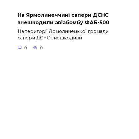
На Ярмолинеччині сапери ДСНС
знешкодили авіабомбу ФАБ-500
На території Ярмолинецької громади
сапери ДСНС знешкодили
0
0