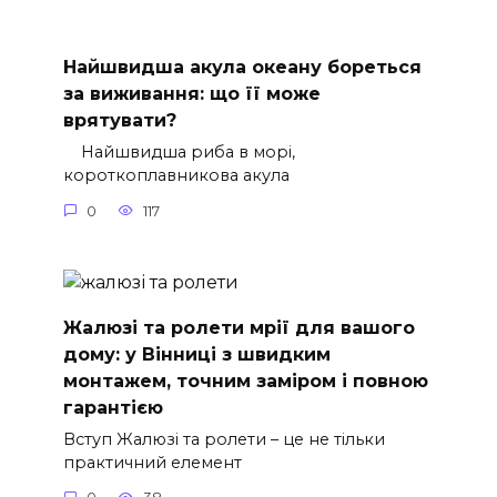
Найшвидша акула океану бореться
за виживання: що її може
врятувати?
Найшвидша риба в морі,
короткоплавникова акула
0
117
Жалюзі та ролети мрії для вашого
дому: у Вінниці з швидким
монтажем, точним заміром і повною
гарантією
Вступ Жалюзі та ролети – це не тільки
практичний елемент