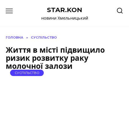
Перейти
STAR.KON
до
вмісту
новини Хмельницький
ГОЛОВНА
»
СУСПІЛЬСТВО
Життя в місті підвищило
ризик розвитку раку
молочної залози
СУСПІЛЬСТВО