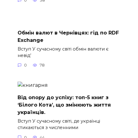
0
38
Обмін валют в Чернівцях: гід по RDF
Exchange
Вступ У сучасному світі обмін валюти є
невід’
0
78
Від опору до успіху: топ-5 книг з
‘Білого Кота’, що змінюють життя
українців.
Вступ У сучасному світі, де українці
стикаються з численними
0
44