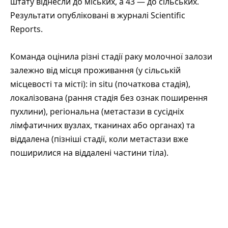
штату віднесли до міських, а 43 — до сільських.
Результати опубліковані в журналі Scientific
Reports.
Команда оцінила різні стадії раку молочної залози
залежно від місця проживання (у сільській
місцевості та місті): in situ (початкова стадія),
локалізована (рання стадія без ознак поширення
пухлини), регіональна (метастази в сусідніх
лімфатичних вузлах, тканинах або органах) та
віддалена (пізніші стадії, коли метастази вже
поширилися на віддалені частини тіла).