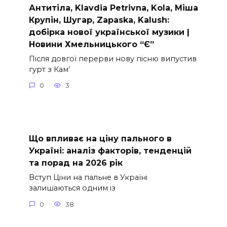
Антитіла, Klavdia Petrivna, Kola, Міша
Крупін, Шугар, Zapaska, Kalush:
добірка нової української музики |
Новини Хмельницького “Є”
Після довгої перерви нову пісню випустив
гурт з Кам’
0
3
Що впливає на ціну пального в
Україні: аналіз факторів, тенденцій
та порад на 2026 рік
Вступ Ціни на пальне в Україні
залишаються одним із
0
38