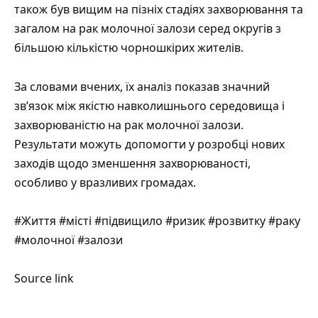
також був вищим на пізніх стадіях захворювання та
загалом на рак молочної залози серед округів з
більшою кількістю чорношкірих жителів.
За словами вчених, їх аналіз показав значний
зв’язок між якістю навколишнього середовища і
захворюваністю на рак молочної залози.
Результати можуть допомогти у розробці нових
заходів щодо зменшення захворюваності,
особливо у вразливих громадах.
#Життя #місті #підвищило #ризик #розвитку #раку
#молочної #залози
Source link