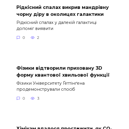
Рідкісний спалах викрив мандрівну
чорну діру в околицях галактики
Рідкісний спалах у далекій галактиці
допоміг виявити
0
2
Фізики відтворили приховану 3D
форму квантової хвильової функції
Фізики Університету Ґеттінґена
продемонстрували спосіб
0
3
Хімікам вдалося простежити, як CO₂