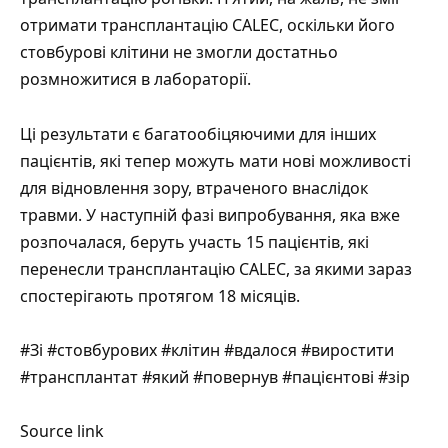
отримати трансплантацію CALEC, оскільки його
стовбурові клітини не змогли достатньо
розмножитися в лабораторії.
Ці результати є багатообіцяючими для інших
пацієнтів, які тепер можуть мати нові можливості
для відновлення зору, втраченого внаслідок
травми. У наступній фазі випробування, яка вже
розпочалася, беруть участь 15 пацієнтів, які
перенесли трансплантацію CALEC, за якими зараз
спостерігають протягом 18 місяців.
#Зі #стовбурових #клітин #вдалося #виростити
#трансплантат #який #повернув #пацієнтові #зір
Source link