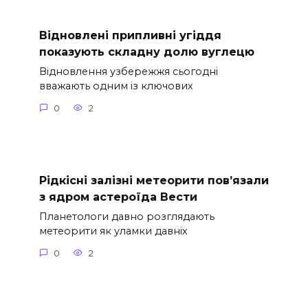
Відновлені припливні угіддя
показують складну долю вуглецю
Відновлення узбережжя сьогодні
вважають одним із ключових
0
2
Рідкісні залізні метеорити пов’язали
з ядром астероїда Вести
Планетологи давно розглядають
метеорити як уламки давніх
0
2