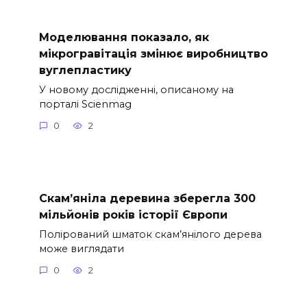
Моделювання показало, як
мікрогравітація змінює виробництво
вуглепластику
У новому дослідженні, описаному на
порталі Scienmag
0
2
Скам’яніла деревина зберегла 300
мільйонів років історії Європи
Полірований шматок скам’янілого дерева
може виглядати
0
2