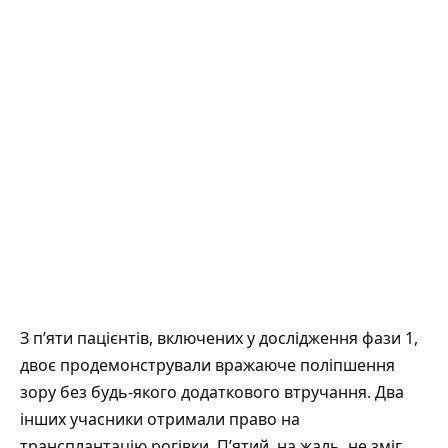
З п’яти пацієнтів, включених у дослідження фази 1,
двоє продемонстрували вражаюче поліпшення
зору без будь-якого додаткового втручання. Два
інших учасники отримали право на
трансплантацію рогівки. П’ятий, на жаль, не зміг