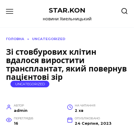
Перейти
STAR.KON
до
вмісту
новини Хмельницький
ГОЛОВНА
»
UNCATEGORIZED
Зі стовбурових клітин
вдалося виростити
трансплантат, який повернув
пацієнтові зір
UNCATEGORIZED
АВТОР
НА ЧИТАННЯ
admin
2 хв
ПЕРЕГЛЯДІВ
ОПУБЛІКОВАНО
16
24 Серпня, 2023