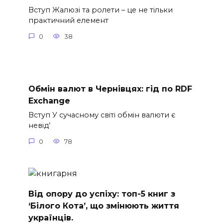
Вступ Жалюзі та ролети – це не тільки
практичний елемент
0
38
Обмін валют в Чернівцях: гід по RDF
Exchange
Вступ У сучасному світі обмін валюти є
невід’
0
78
Від опору до успіху: топ-5 книг з
‘Білого Кота’, що змінюють життя
українців.