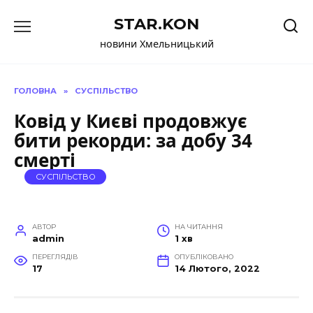
Перейти
STAR.KON
до
вмісту
новини Хмельницький
ГОЛОВНА
»
СУСПІЛЬСТВО
Ковід у Києві продовжує
бити рекорди: за добу 34
смерті
СУСПІЛЬСТВО
АВТОР
НА ЧИТАННЯ
admin
1 хв
ПЕРЕГЛЯДІВ
ОПУБЛІКОВАНО
17
14 Лютого, 2022