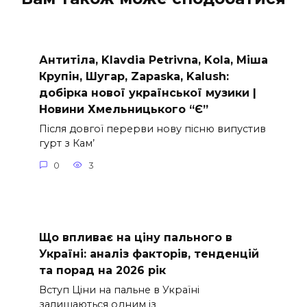
Антитіла, Klavdia Petrivna, Kola, Міша
Крупін, Шугар, Zapaska, Kalush:
добірка нової української музики |
Новини Хмельницького “Є”
Після довгої перерви нову пісню випустив
гурт з Кам’
0
3
Що впливає на ціну пального в
Україні: аналіз факторів, тенденцій
та порад на 2026 рік
Вступ Ціни на пальне в Україні
залишаються одним із