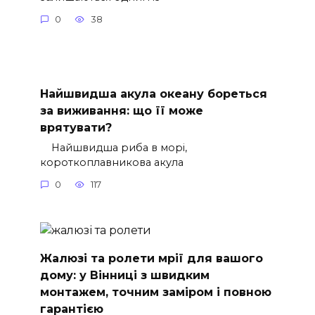
0
38
Найшвидша акула океану бореться
за виживання: що її може
врятувати?
Найшвидша риба в морі,
короткоплавникова акула
0
117
Жалюзі та ролети мрії для вашого
дому: у Вінниці з швидким
монтажем, точним заміром і повною
гарантією